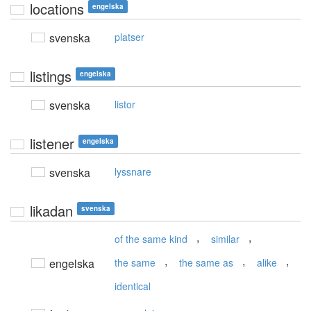
locations
engelska
svenska
platser
listings
engelska
svenska
listor
listener
engelska
svenska
lyssnare
likadan
svenska
,
,
of the same kind
similar
,
,
,
engelska
the same
the same as
alike
identical