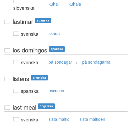
,
kuhal
kuhala
slovenska
lastimar
spanska
svenska
skada
los domingos
spanska
,
svenska
på söndagar
på söndagarna
listens
engelska
spanska
escucha
last meal
engelska
,
svenska
sista måltid
sista måltiden