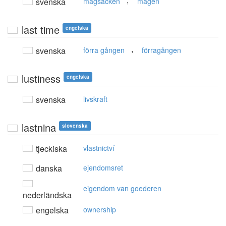
,
svenska
magsäcken
magen
last time
engelska
,
svenska
förra gången
förragången
lustiness
engelska
svenska
livskraft
lastnina
slovenska
tjeckiska
vlastnictví
danska
ejendomsret
eigendom van goederen
nederländska
engelska
ownership