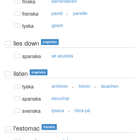
finska
samanlainen
,
franska
pareil
pareille
tyska
gleich
lies down
engelska
spanska
se acuesta
listen
engelska
,
,
tyska
anhören
hören
lauschen
spanska
escuchar
,
svenska
lyssna
höra på
l'estomac
franska