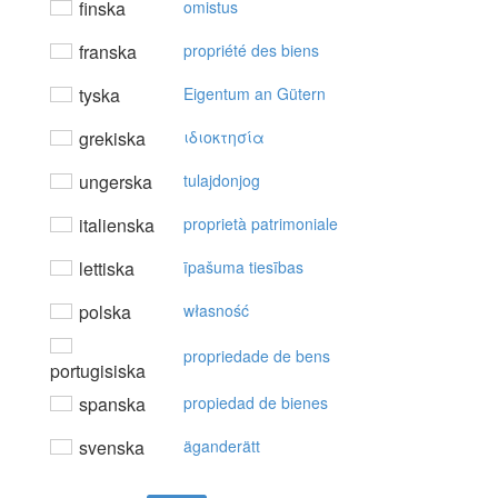
finska
omistus
franska
propriété des biens
tyska
Eigentum an Gütern
grekiska
ιδιoκτησία
ungerska
tulajdonjog
italienska
proprietà patrimoniale
lettiska
īpašuma tiesības
polska
własność
propriedade de bens
portugisiska
spanska
propiedad de bienes
svenska
äganderätt