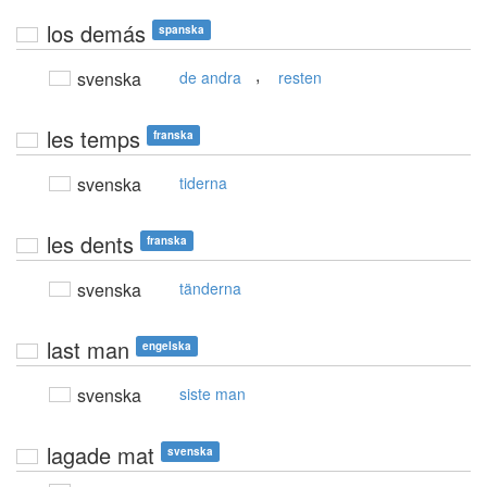
los demás
spanska
,
svenska
de andra
resten
les temps
franska
svenska
tiderna
les dents
franska
svenska
tänderna
last man
engelska
svenska
siste man
lagade mat
svenska