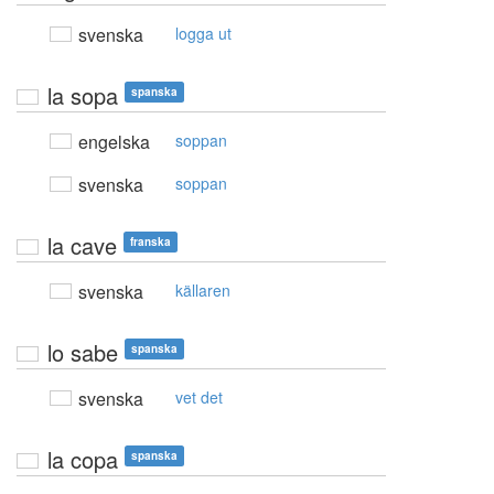
svenska
logga ut
la sopa
spanska
engelska
soppan
svenska
soppan
la cave
franska
svenska
källaren
lo sabe
spanska
svenska
vet det
la copa
spanska