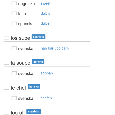
engelska
sweet
latin
dulcis
spanska
dulce
los sube
spanska
svenska
han bär upp dem
la soupe
franska
svenska
soppan
le chef
franska
svenska
chefen
log off
engelska