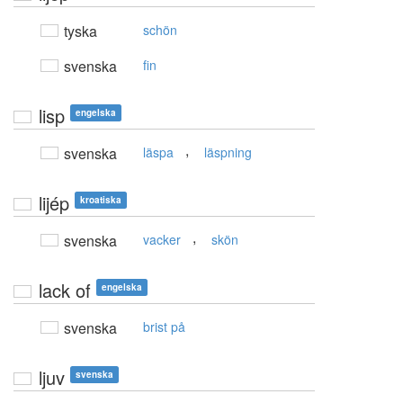
tyska
schön
svenska
fin
lisp
engelska
,
svenska
läspa
läspning
lijép
kroatiska
,
svenska
vacker
skön
lack of
engelska
svenska
brist på
ljuv
svenska