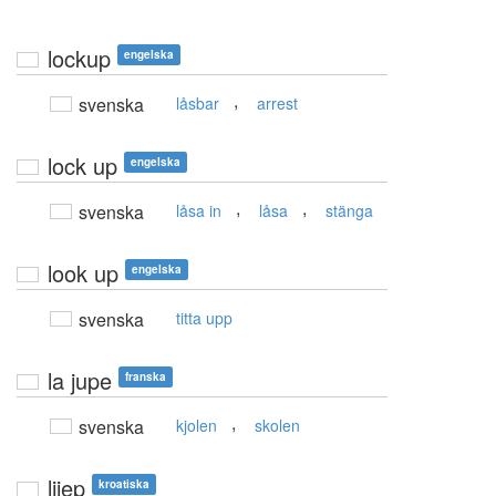
lockup
engelska
,
svenska
låsbar
arrest
lock up
engelska
,
,
svenska
låsa in
låsa
stänga
look up
engelska
svenska
titta upp
la jupe
franska
,
svenska
kjolen
skolen
lijep
kroatiska