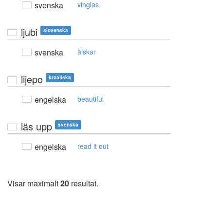
svenska
vinglas
ljubi
slovenska
svenska
älskar
lijepo
kroatiska
engelska
beautiful
läs upp
svenska
engelska
read it out
Visar maximalt
20
resultat.