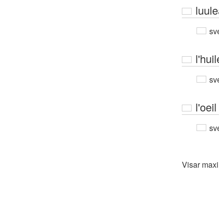
luul
sv
l'huil
sv
l'oeil
sv
Visar max