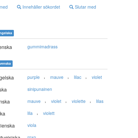
 med
Innehåller sökordet
Slutar med
ngelska
enska
gummimadrass
venska
,
,
,
gelska
purple
mauve
lilac
violet
ska
sinipunainen
,
,
,
nska
mauve
violet
violette
lilas
,
ska
lila
violett
lienska
viola
tugisiska
roxo