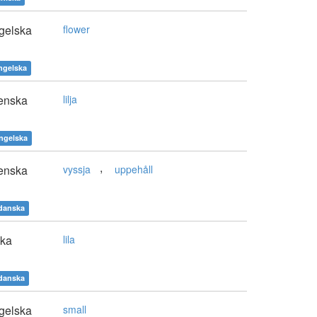
gelska
flower
ngelska
enska
lilja
ngelska
,
enska
vyssja
uppehåll
danska
ska
lila
danska
gelska
small