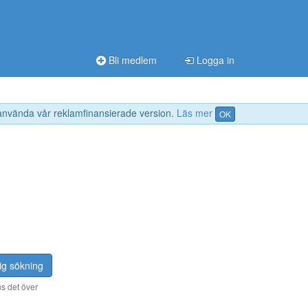
Bli medlem
Logga in
 använda vår reklamfinansierade version.
Läs mer
OK
ig sökning
s det över