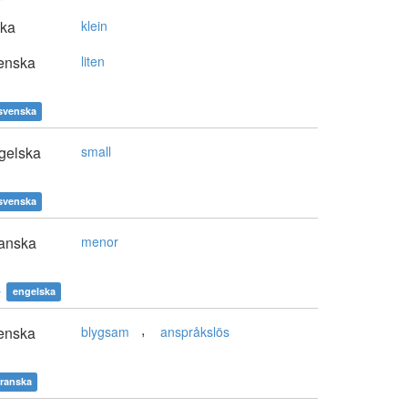
ska
klein
enska
liten
svenska
gelska
small
svenska
anska
menor
y
engelska
,
enska
blygsam
anspråkslös
franska