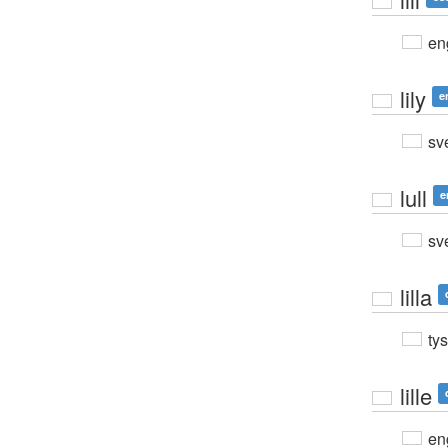
en
lily
e
sv
lull
e
sv
lilla
ty
lille
en