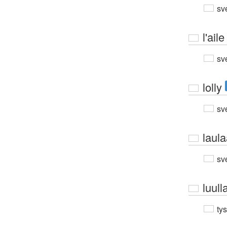
sv
l'aile
sv
lolly
sv
laul
sv
luull
ty