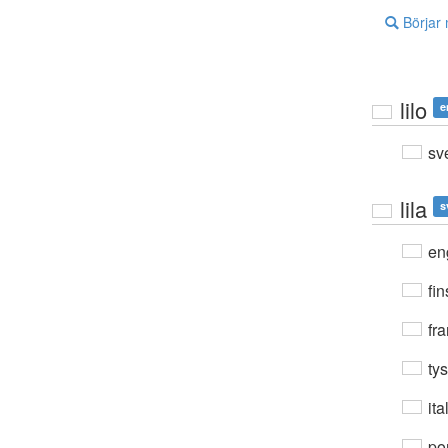
Börjar
lilo
e
sv
lila
s
en
fin
fra
ty
ita
por