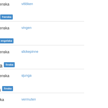
enska
vitlöken
franska
enska
vingen
engelska
enska
slickepinne
aa
finska
enska
sjunga
a
finska
ska
vermuten