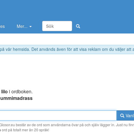
tes
Mer...
 på vår hemsida. Det används även för att visa reklam om du väljer att
r
lilo
i ordboken.
gummimadrass
Vanl
losor.eu består av de ord som användarna övar på och själv lägger in. Just nu finn
a
ord på totalt mer än 20 språk!