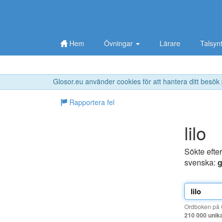
Hem
Övningar
Lärare
Talsyn
Glosor.eu använder cookies för att hantera ditt besök
Rapportera fel
lilo
Sökte efte
svenska:
Ordboken på G
210 000 unik