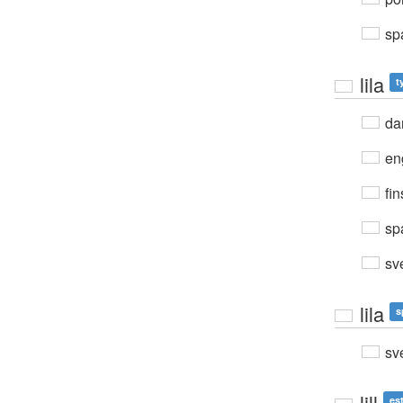
sp
lila
t
da
en
fin
sp
sv
lila
s
sv
lill
es