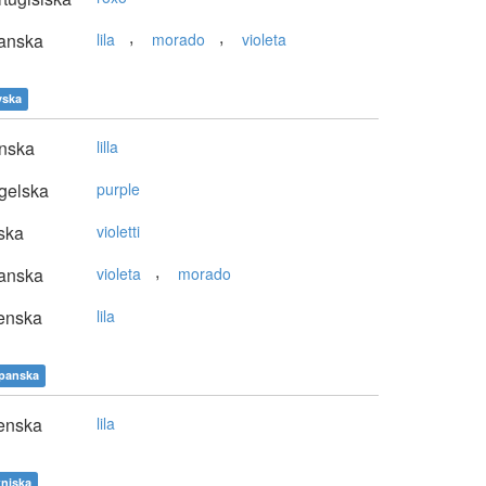
,
,
anska
lila
morado
violeta
yska
nska
lilla
gelska
purple
ska
violetti
,
anska
violeta
morado
enska
lila
panska
enska
lila
tniska