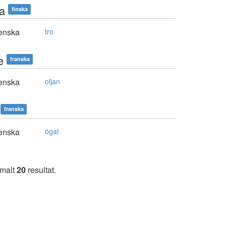
ea
finska
enska
tro
e
franska
enska
oljan
franska
enska
ögat
imalt
20
resultat.