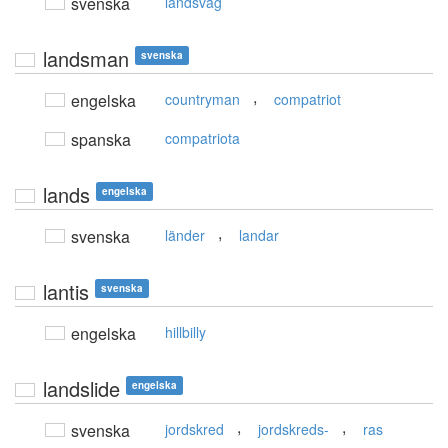
svenska
landsväg
landsman
svenska
,
engelska
countryman
compatriot
spanska
compatriota
lands
engelska
,
svenska
länder
landar
lantis
svenska
engelska
hillbilly
landslide
engelska
,
,
svenska
jordskred
jordskreds-
ras