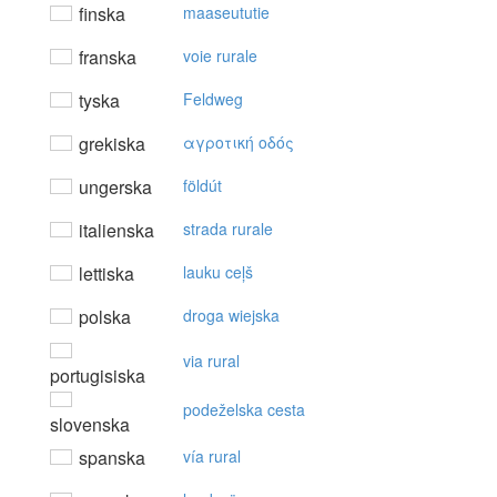
finska
maaseututie
franska
voie rurale
tyska
Feldweg
grekiska
αγρoτική oδός
ungerska
földút
italienska
strada rurale
lettiska
lauku ceļš
polska
droga wiejska
via rural
portugisiska
podeželska cesta
slovenska
spanska
vía rural