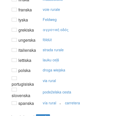
franska
voie rurale
tyska
Feldweg
grekiska
αγρoτική oδός
ungerska
földút
italienska
strada rurale
lettiska
lauku ceļš
polska
droga wiejska
via rural
portugisiska
podeželska cesta
slovenska
,
spanska
vía rural
carretera