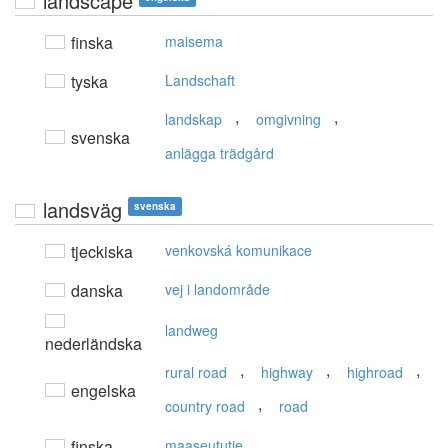
landscape
finska
maisema
tyska
Landschaft
,
,
landskap
omgivning
svenska
anlägga trädgård
landsväg
svenska
tjeckiska
venkovská komunikace
danska
vej i landområde
landweg
nederländska
,
,
,
rural road
highway
highroad
engelska
,
country road
road
finska
maaseututie