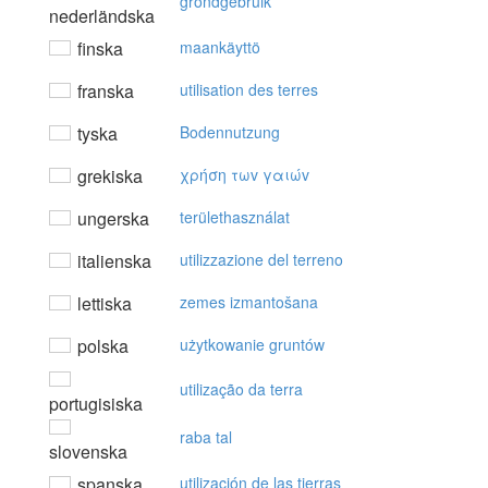
grondgebruik
nederländska
finska
maankäyttö
franska
utilisation des terres
tyska
Bodennutzung
grekiska
χρήση τωv γαιώv
ungerska
területhasználat
italienska
utilizzazione del terreno
lettiska
zemes izmantošana
polska
użytkowanie gruntów
utilização da terra
portugisiska
raba tal
slovenska
spanska
utilización de las tierras