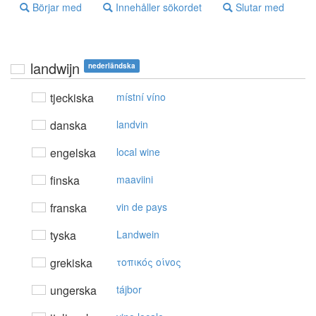
Börjar med
Innehåller sökordet
Slutar med
landwijn
nederländska
tjeckiska
místní víno
danska
landvin
engelska
local wine
finska
maaviini
franska
vin de pays
tyska
Landwein
grekiska
τoπικός oίvoς
ungerska
tájbor