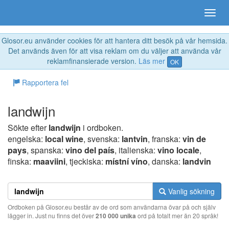
Glosor.eu använder cookies för att hantera ditt besök på vår hemsida.
Det används även för att visa reklam om du väljer att använda vår
reklamfinansierade version.
Läs mer
OK
Rapportera fel
landwijn
Sökte efter
landwijn
i ordboken.
engelska:
local wine
, svenska:
lantvin
, franska:
vin de
pays
, spanska:
vino del país
, italienska:
vino locale
,
finska:
maaviini
, tjeckiska:
místní víno
, danska:
landvin
Vanlig sökning
Ordboken på Glosor.eu består av de ord som användarna övar på och själv
lägger in. Just nu finns det över
210 000 unika
ord på totalt mer än 20 språk!