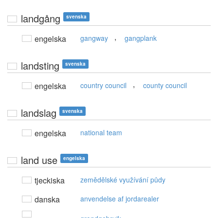
landgång
svenska
,
engelska
gangway
gangplank
landsting
svenska
,
engelska
country council
county council
landslag
svenska
engelska
national team
land use
engelska
tjeckiska
zemědělské využívání půdy
danska
anvendelse af jordarealer