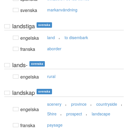
svenska
markanvändning
landstiga
svenska
,
engelska
land
to disembark
franska
aborder
lands-
svenska
engelska
rural
landskap
svenska
,
,
,
scenery
province
countryside
engelska
,
,
Shire
prospect
landscape
franska
paysage