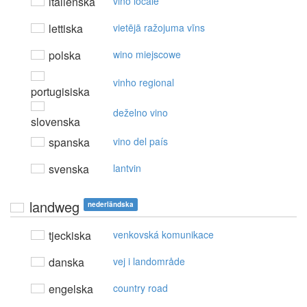
italienska
vino locale
lettiska
vietējā ražojuma vīns
polska
wino miejscowe
vinho regional
portugisiska
deželno vino
slovenska
spanska
vino del país
svenska
lantvin
landweg
nederländska
tjeckiska
venkovská komunikace
danska
vej i landområde
engelska
country road