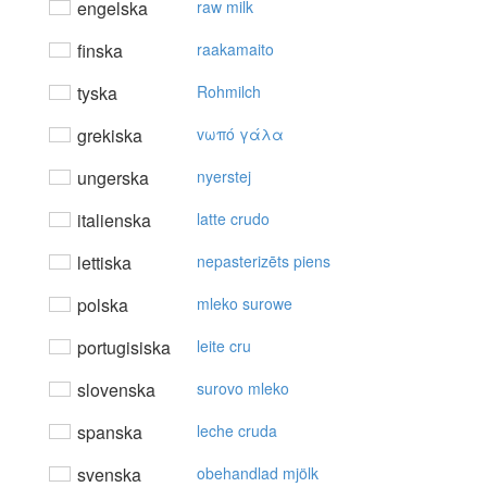
engelska
raw milk
finska
raakamaito
tyska
Rohmilch
grekiska
vωπό γάλα
ungerska
nyerstej
italienska
latte crudo
lettiska
nepasterizēts piens
polska
mleko surowe
portugisiska
leite cru
slovenska
surovo mleko
spanska
leche cruda
svenska
obehandlad mjölk