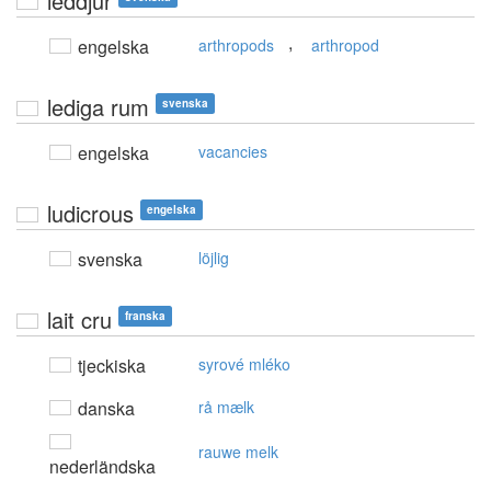
leddjur
,
engelska
arthropods
arthropod
lediga rum
svenska
engelska
vacancies
ludicrous
engelska
svenska
löjlig
lait cru
franska
tjeckiska
syrové mléko
danska
rå mælk
rauwe melk
nederländska