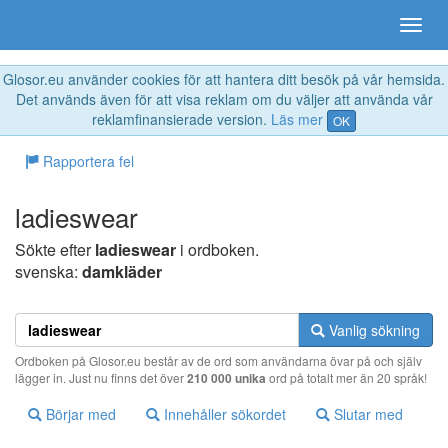
Glosor.eu använder cookies för att hantera ditt besök på vår hemsida.
Det används även för att visa reklam om du väljer att använda vår
reklamfinansierade version.
Läs mer
OK
Rapportera fel
ladieswear
Sökte efter
ladieswear
i ordboken.
svenska:
damkläder
Vanlig sökning
Ordboken på Glosor.eu består av de ord som användarna övar på och själv
lägger in. Just nu finns det över
210 000 unika
ord på totalt mer än 20 språk!
Börjar med
Innehåller sökordet
Slutar med