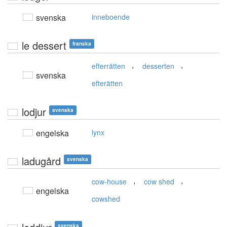
svenska
inneboende
le dessert
franska
,
,
efterrätten
desserten
svenska
efterätten
lodjur
svenska
engelska
lynx
ladugård
svenska
,
,
cow-house
cow shed
engelska
cowshed
svenska