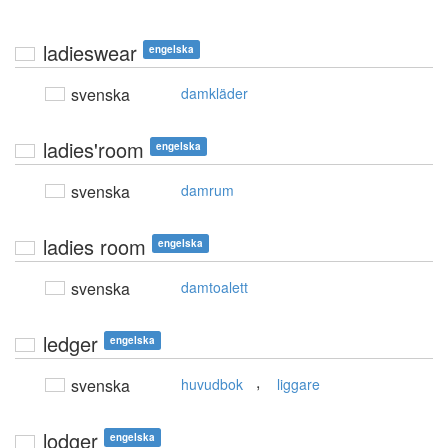
ladieswear
engelska
svenska
damkläder
ladies'room
engelska
svenska
damrum
ladies room
engelska
svenska
damtoalett
ledger
engelska
,
svenska
huvudbok
liggare
lodger
engelska