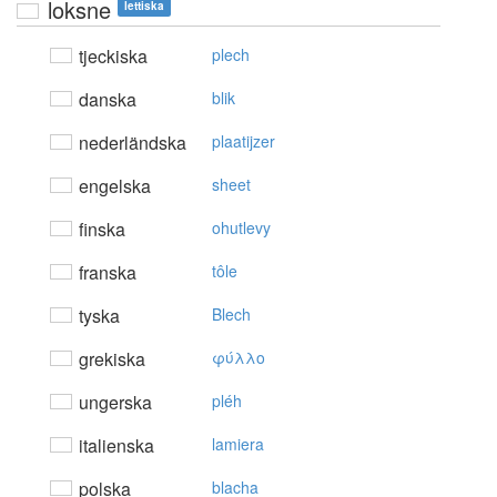
loksne
lettiska
tjeckiska
plech
danska
blik
nederländska
plaatijzer
engelska
sheet
finska
ohutlevy
franska
tôle
tyska
Blech
grekiska
φύλλo
ungerska
pléh
italienska
lamiera
polska
blacha