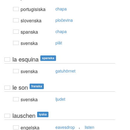
portugisiska
chapa
slovenska
pločevina
spanska
chapa
svenska
plåt
la esquina
spanska
svenska
gatuhörnet
le son
franska
svenska
ljudet
lauschen
tyska
,
engelska
eavesdrop
listen