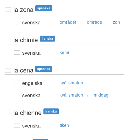
la zona
spanska
,
,
svenska
området
område
zon
la chimie
franska
svenska
kemi
la cena
spanska
engelska
kvällsmaten
,
svenska
kvällsmaten
middag
la chienne
franska
svenska
tiken