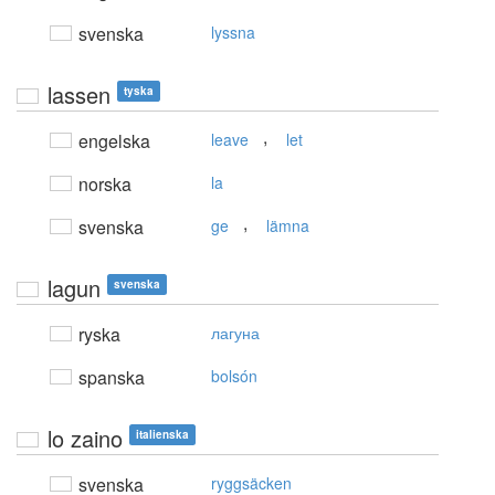
svenska
lyssna
lassen
tyska
,
engelska
leave
let
norska
la
,
svenska
ge
lämna
lagun
svenska
ryska
лагуна
spanska
bolsón
lo zaino
italienska
svenska
ryggsäcken