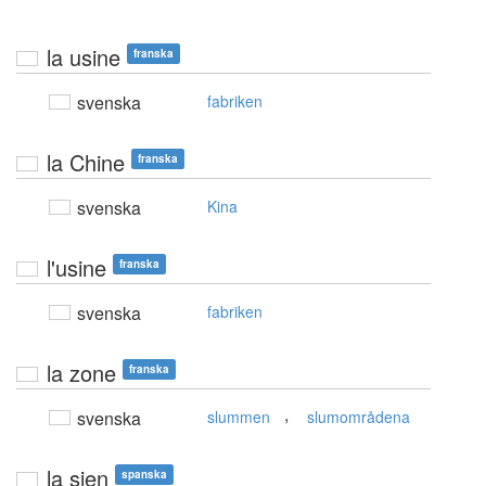
la usine
franska
svenska
fabriken
la Chine
franska
svenska
Kina
l'usine
franska
svenska
fabriken
la zone
franska
,
svenska
slummen
slumområdena
la sien
spanska