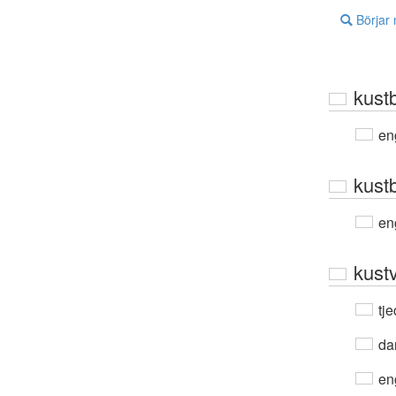
Börjar
kust
en
kust
en
kustv
tje
da
en