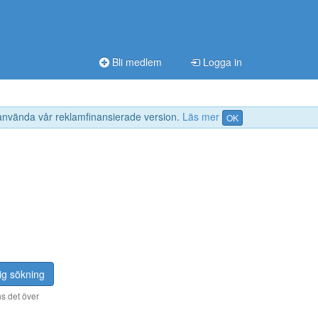
Bli medlem
Logga in
 använda vår reklamfinansierade version.
Läs mer
OK
ig sökning
s det över