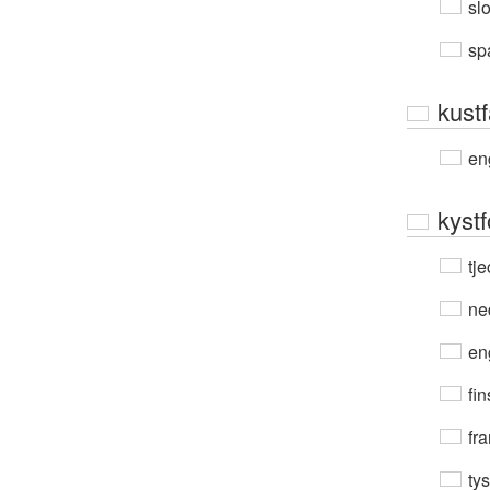
sl
sp
kustf
en
kyst
tje
ne
en
fin
fra
ty