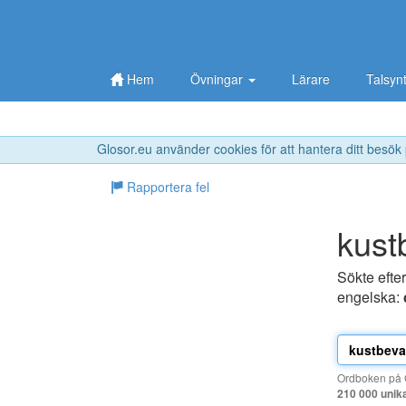
Hem
Övningar
Lärare
Talsyn
Glosor.eu använder cookies för att hantera ditt besök
Rapportera fel
kust
Sökte efte
engelska:
Ordboken på G
210 000 unik