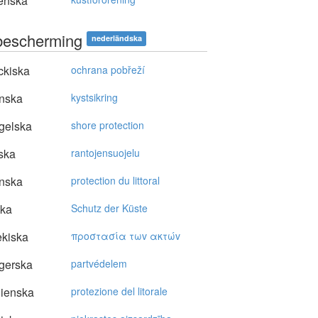
enska
bescherming
nederländska
ckiska
ochrana pobřeží
nska
kystsikring
gelska
shore protection
ska
rantojensuojelu
nska
protection du littoral
ska
Schutz der Küste
kiska
πρoστασία τωv ακτώv
gerska
partvédelem
lienska
protezione del litorale