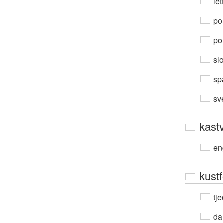
let
po
por
sl
sp
sv
kast
en
kust
tje
da