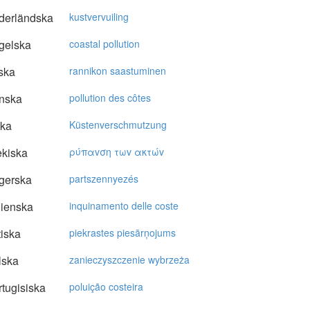
derländska
kustvervuiling
gelska
coastal pollution
ska
rannikon saastuminen
nska
pollution des côtes
ska
Küstenverschmutzung
kiska
ρύπαvση τωv ακτώv
gerska
partszennyezés
lienska
inquinamento delle coste
tiska
piekrastes piesārņojums
lska
zanieczyszczenie wybrzeża
tugisiska
poluição costeira