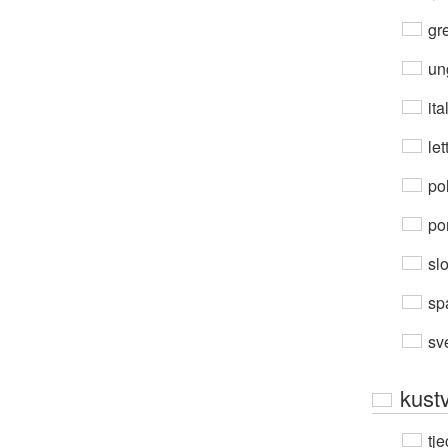
gre
un
ita
let
po
por
sl
sp
sv
kust
tje