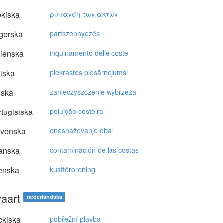
kiska
ρύπαvση τωv ακτώv
gerska
partszennyezés
lienska
inquinamento delle coste
tiska
piekrastes piesārņojums
lska
zanieczyszczenie wybrzeża
tugisiska
poluição costeira
ovenska
onesnaževanje obal
anska
contaminación de las costas
enska
kustförorening
vaart
nederländska
ckiska
pobřežní plavba