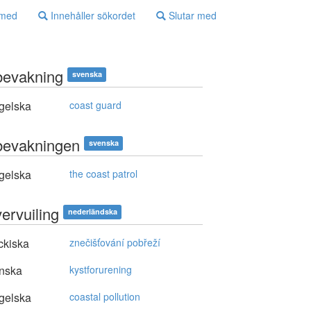
 med
Innehåller sökordet
Slutar med
bevakning
svenska
gelska
coast guard
bevakningen
svenska
gelska
the coast patrol
ervuiling
nederländska
ckiska
znečišťování pobřeží
nska
kystforurening
gelska
coastal pollution