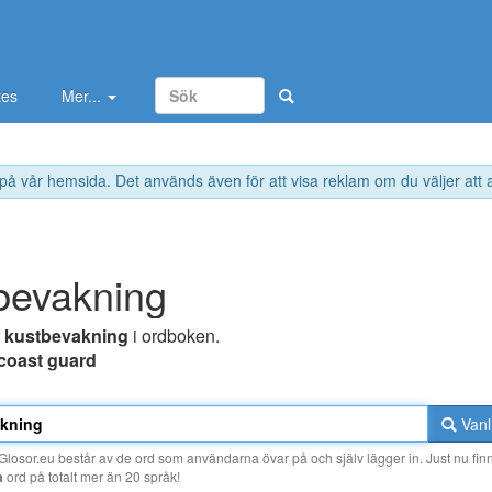
tes
Mer...
 på vår hemsida. Det används även för att visa reklam om du väljer att
bevakning
r
kustbevakning
i ordboken.
coast guard
Vanl
losor.eu består av de ord som användarna övar på och själv lägger in. Just nu finn
a
ord på totalt mer än 20 språk!