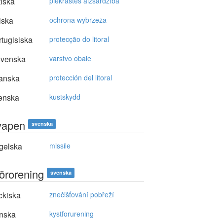
tiska
piekrastes aizsardzība
lska
ochrona wybrzeża
tugisiska
protecção do litoral
ovenska
varstvo obale
anska
protección del litoral
enska
kustskydd
vapen
svenska
gelska
missile
förorening
svenska
ckiska
znečišťování pobřeží
nska
kystforurening