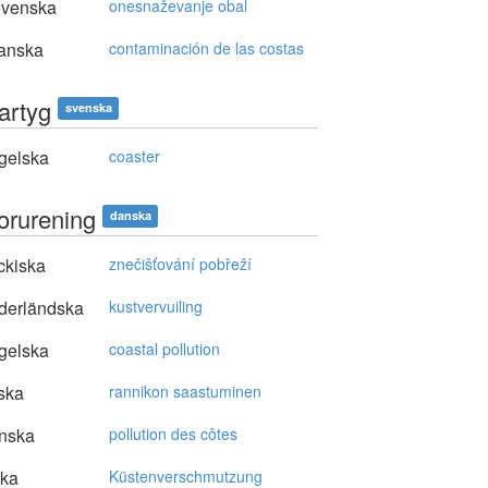
ovenska
onesnaževanje obal
anska
contaminación de las costas
artyg
svenska
gelska
coaster
forurening
danska
ckiska
znečišťování pobřeží
derländska
kustvervuiling
gelska
coastal pollution
ska
rannikon saastuminen
nska
pollution des côtes
ska
Küstenverschmutzung