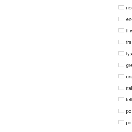
ne
en
fin
fra
ty
gre
un
ita
let
po
por