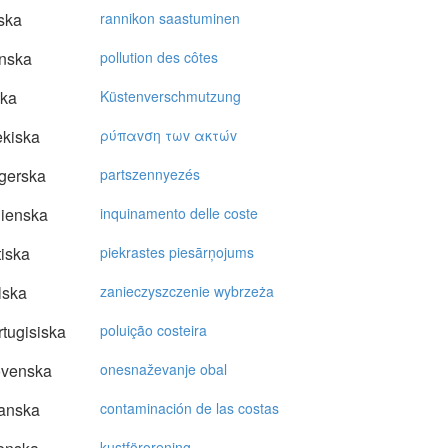
ska
rannikon saastuminen
nska
pollution des côtes
ska
Küstenverschmutzung
kiska
ρύπαvση τωv ακτώv
gerska
partszennyezés
lienska
inquinamento delle coste
tiska
piekrastes piesārņojums
lska
zanieczyszczenie wybrzeża
tugisiska
poluição costeira
ovenska
onesnaževanje obal
anska
contaminación de las costas
kustförorening