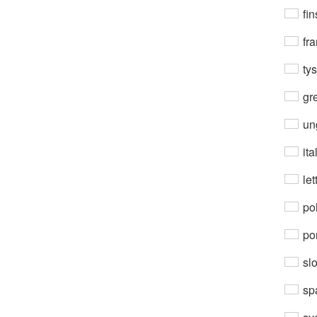
fin
fra
ty
gre
un
ita
let
po
por
sl
sp