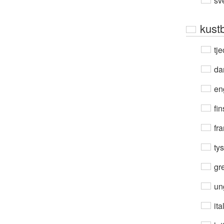
sv
kust
tje
da
en
fin
fra
ty
gre
un
ita