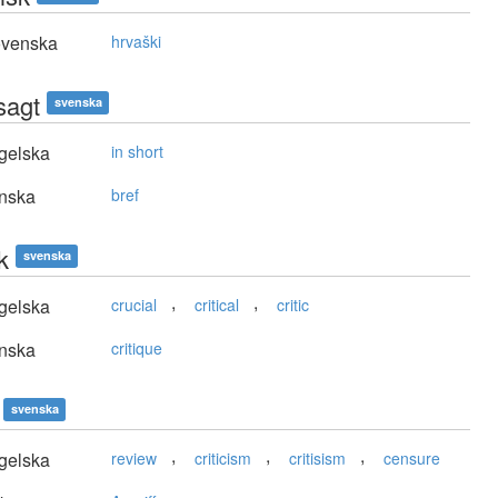
ovenska
hrvaški
sagt
svenska
gelska
in short
nska
bref
k
svenska
,
,
gelska
crucial
critical
critic
nska
critique
svenska
,
,
,
gelska
review
criticism
critisism
censure