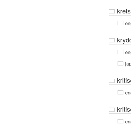
krets
en
kryd
en
ja
kriti
en
kriti
en