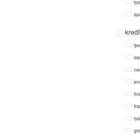
ty
sp
kredī
tje
da
ne
en
fin
fra
ty
gre