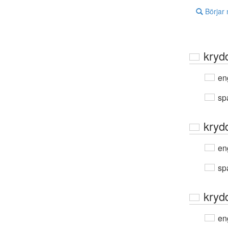
Börjar
kryd
en
sp
kryd
en
sp
kryd
en