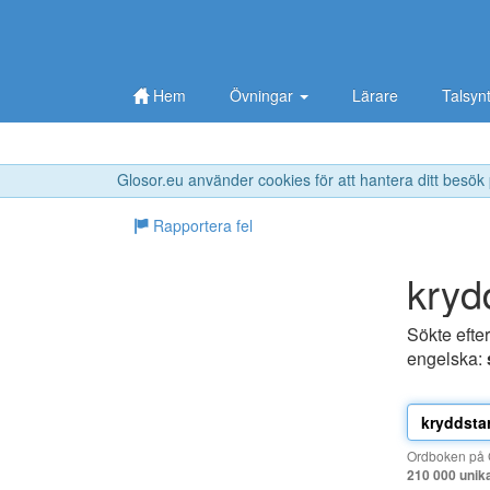
Hem
Övningar
Lärare
Talsyn
Glosor.eu använder cookies för att hantera ditt besök
Rapportera fel
kryd
Sökte efte
engelska:
Ordboken på G
210 000 unik