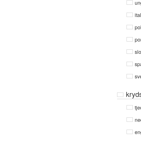
un
ita
po
por
sl
sp
sv
kryds
tje
ne
en