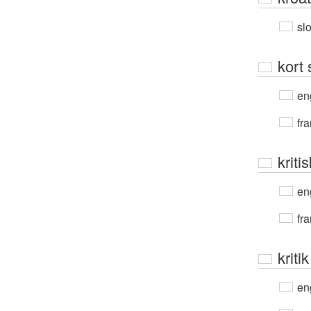
sl
kort 
en
fra
kritis
en
fra
kritik
en