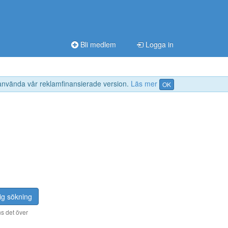
Bli medlem
Logga in
 använda vår reklamfinansierade version.
Läs mer
OK
ig sökning
s det över