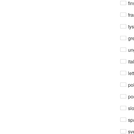
fin
fra
ty
gre
un
ita
let
po
por
sl
sp
sv