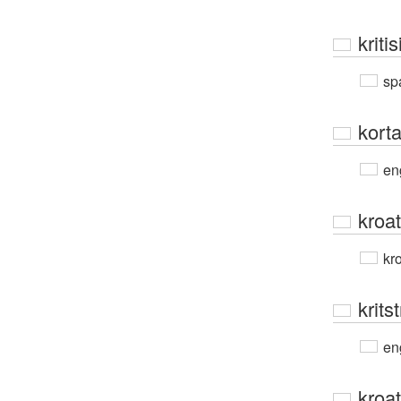
kriti
sp
korta
en
kroa
kro
krits
en
kroat