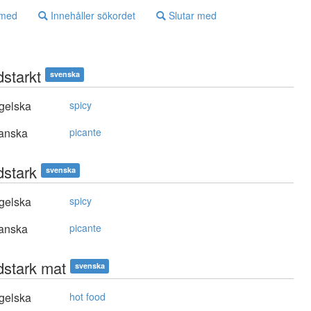
 med
Innehåller sökordet
Slutar med
dstarkt
svenska
gelska
spicy
anska
picante
dstark
svenska
gelska
spicy
anska
picante
dstark mat
svenska
gelska
hot food