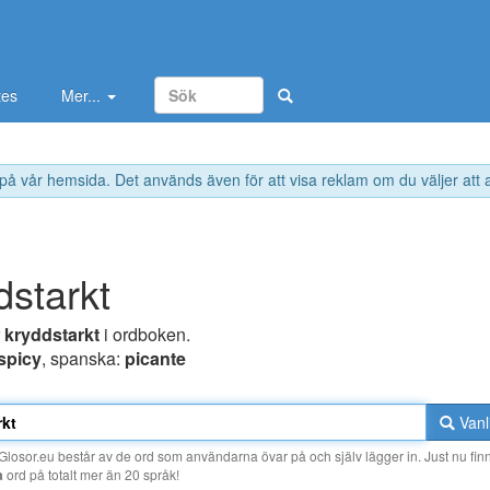
tes
Mer...
 på vår hemsida. Det används även för att visa reklam om du väljer att
dstarkt
r
kryddstarkt
i ordboken.
spicy
, spanska:
picante
Vanl
losor.eu består av de ord som användarna övar på och själv lägger in. Just nu finn
a
ord på totalt mer än 20 språk!