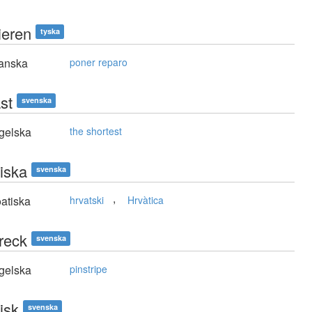
sieren
tyska
anska
poner reparo
st
svenska
gelska
the shortest
tiska
svenska
,
atiska
hrvatski
Hrvàtica
treck
svenska
gelska
pinstripe
isk
svenska