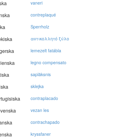
ska
vaneri
nska
contreplaqué
ska
Sperrholz
kiska
αvτικoλλητό ξύλo
gerska
lemezelt fatábla
lienska
legno compensato
tiska
saplāksnis
lska
sklejka
tugisiska
contraplacado
ovenska
vezan les
anska
contrachapado
enska
kryssfaner