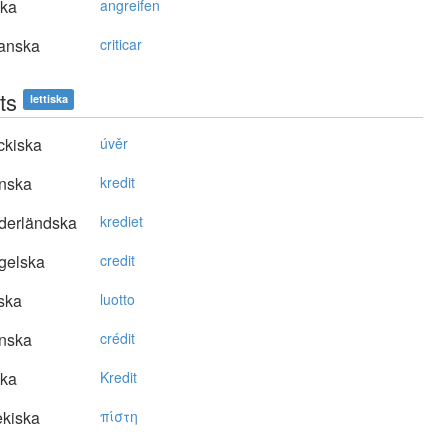
ska
angreifen
anska
criticar
ts
lettiska
ckiska
úvěr
nska
kredit
derländska
krediet
gelska
credit
ska
luotto
nska
crédit
ska
Kredit
kiska
πίστη