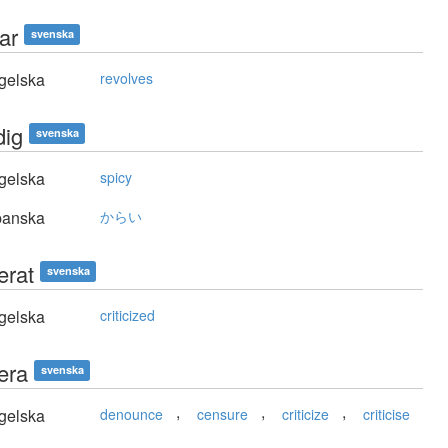
ar
svenska
gelska
revolves
dig
svenska
gelska
spicy
panska
からい
serat
svenska
gelska
criticized
sera
svenska
,
,
,
gelska
denounce
censure
criticize
criticise