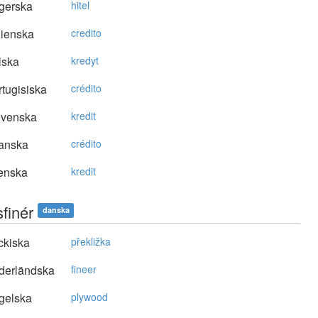
gerska
hitel
lienska
credito
lska
kredyt
tugisiska
crédito
ovenska
kredit
anska
crédito
enska
kredit
finér
danska
ckiska
překližka
derländska
fineer
gelska
plywood