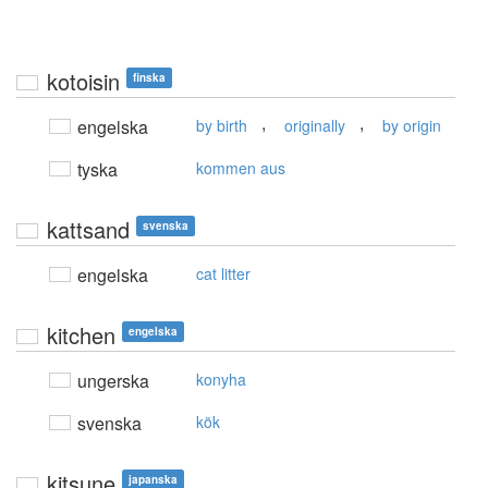
kotoisin
finska
,
,
engelska
by birth
originally
by origin
tyska
kommen aus
kattsand
svenska
engelska
cat litter
kitchen
engelska
ungerska
konyha
svenska
kök
kitsune
japanska