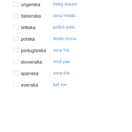
ungerska
hideg övezet
italienska
zona fredda
lettiska
polārā josla
polska
strefa zimna
portugisiska
zona fria
slovenska
mrzli pas
spanska
zona fría
svenska
kall zon