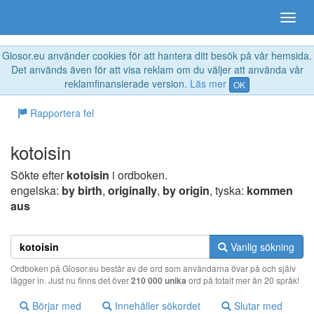
Glosor.eu använder cookies för att hantera ditt besök på vår hemsida.
Det används även för att visa reklam om du väljer att använda vår
reklamfinansierade version.
Läs mer
OK
Rapportera fel
kotoisin
Sökte efter
kotoisin
i ordboken.
engelska:
by birth
,
originally
,
by origin
, tyska:
kommen
aus
Vanlig sökning
Ordboken på Glosor.eu består av de ord som användarna övar på och själv
lägger in. Just nu finns det över
210 000 unika
ord på totalt mer än 20 språk!
Börjar med
Innehåller sökordet
Slutar med