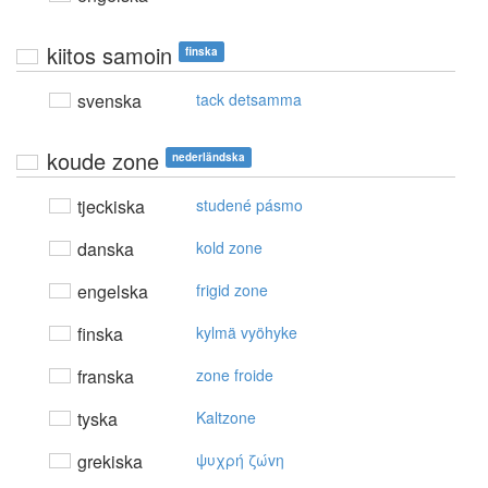
kiitos samoin
finska
svenska
tack detsamma
koude zone
nederländska
tjeckiska
studené pásmo
danska
kold zone
engelska
frigid zone
finska
kylmä vyöhyke
franska
zone froide
tyska
Kaltzone
grekiska
ψυχρή ζώvη