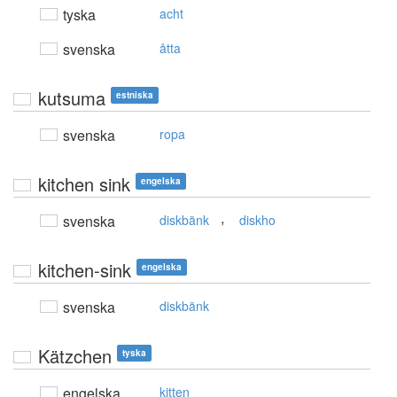
tyska
acht
svenska
åtta
kutsuma
estniska
svenska
ropa
kitchen sink
engelska
,
svenska
diskbänk
diskho
kitchen-sink
engelska
svenska
diskbänk
Kätzchen
tyska
engelska
kitten