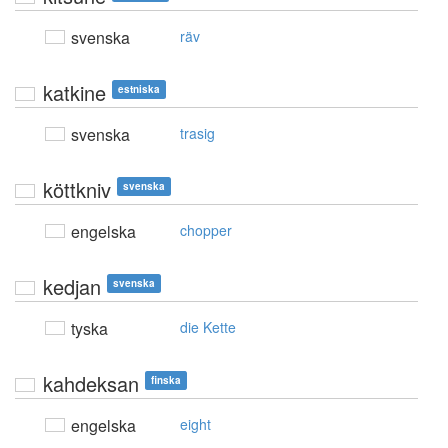
svenska
räv
katkine
estniska
svenska
trasig
köttkniv
svenska
engelska
chopper
kedjan
svenska
tyska
die Kette
kahdeksan
finska
engelska
eight