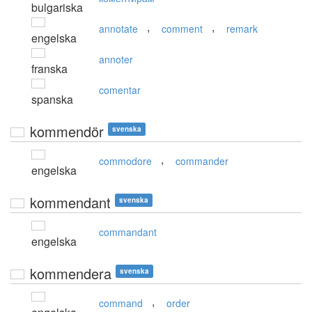
bulgariska
,
,
annotate
comment
remark
engelska
annoter
franska
comentar
spanska
kommendör
svenska
,
commodore
commander
engelska
kommendant
svenska
commandant
engelska
kommendera
svenska
,
command
order