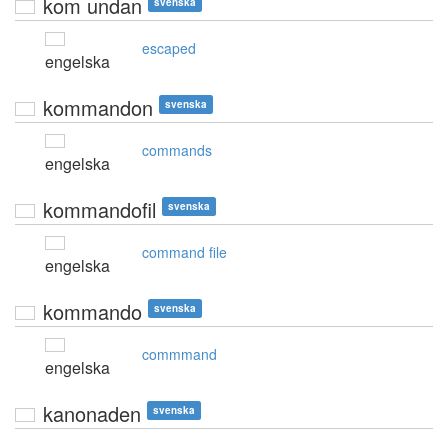
kom undan
svenska
escaped
engelska
kommandon
svenska
commands
engelska
kommandofil
svenska
command file
engelska
kommando
svenska
commmand
engelska
kanonaden
svenska