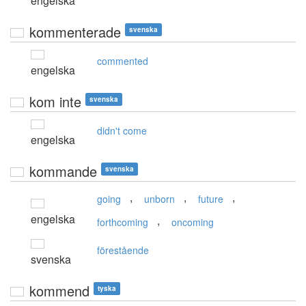
engelska
kommenterade
svenska
commented
engelska
kom inte
svenska
didn't come
engelska
kommande
svenska
,
,
,
going
unborn
future
engelska
,
forthcoming
oncoming
förestående
svenska
kommend
tyska