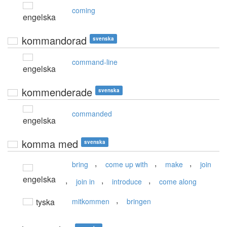
coming
engelska
kommandorad
svenska
command-line
engelska
kommenderade
svenska
commanded
engelska
komma med
svenska
,
,
,
bring
come up with
make
join
engelska
,
,
,
join in
introduce
come along
,
tyska
mitkommen
bringen