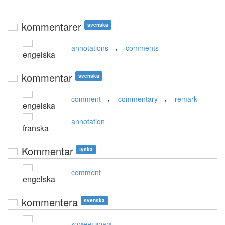
kommentarer
svenska
,
annotations
comments
engelska
kommentar
svenska
,
,
comment
commentary
remark
engelska
annotation
franska
Kommentar
tyska
comment
engelska
kommentera
svenska
коментирам