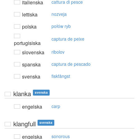
italienska
cattura di pesce
lettiska
nozveja
polska
połów ryb
captura de peixe
portugisiska
slovenska
ribolov
spanska
captura de pescado
svenska
fiskfångst
klanka
svenska
engelska
carp
klangfull
svenska
engelska
sonorous