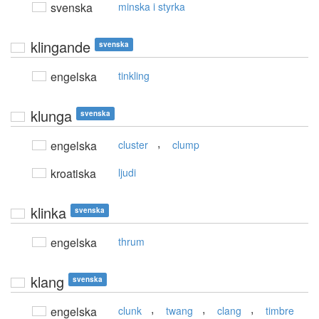
svenska
minska i styrka
klingande
svenska
engelska
tinkling
klunga
svenska
,
engelska
cluster
clump
kroatiska
ljudi
klinka
svenska
engelska
thrum
klang
svenska
,
,
,
engelska
clunk
twang
clang
timbre