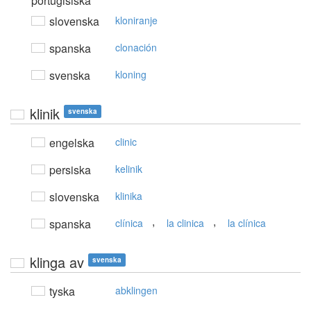
portugisiska
slovenska
kloniranje
spanska
clonación
svenska
kloning
klinik
svenska
engelska
clinic
persiska
kelinik
slovenska
klinika
,
,
spanska
clínica
la clinica
la clínica
klinga av
svenska
tyska
abklingen