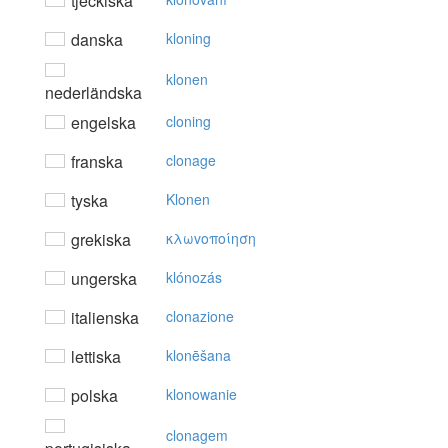
tjeckiska
danska
kloning
klonen
nederländska
engelska
cloning
franska
clonage
tyska
Klonen
grekiska
κλωvoπoίηση
ungerska
klónozás
italienska
clonazione
lettiska
klonēšana
polska
klonowanie
clonagem