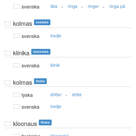
,
,
,
svenska
låta
ringa
ringer
ringa på
kolmas
estniska
svenska
tredje
klinika
slovenska
svenska
klinik
kolmas
finska
,
tyska
dritter
dritte
svenska
tredje
kloonaus
finska
klonování