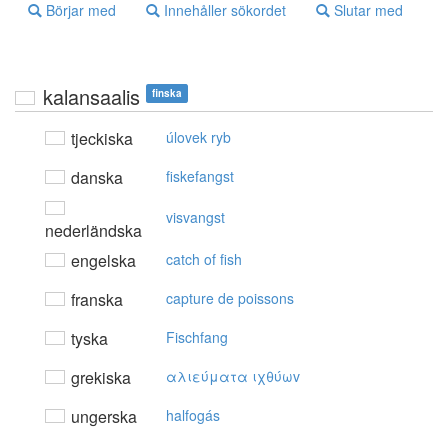
Börjar med
Innehåller sökordet
Slutar med
kalansaalis
finska
tjeckiska
úlovek ryb
danska
fiskefangst
visvangst
nederländska
engelska
catch of fish
franska
capture de poissons
tyska
Fischfang
grekiska
αλιεύματα ιχθύωv
ungerska
halfogás