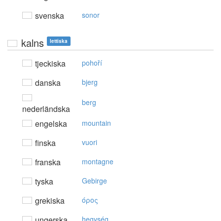
svenska
sonor
kalns
lettiska
tjeckiska
pohoří
danska
bjerg
berg
nederländska
engelska
mountain
finska
vuori
franska
montagne
tyska
Gebirge
grekiska
όρoς
ungerska
hegység