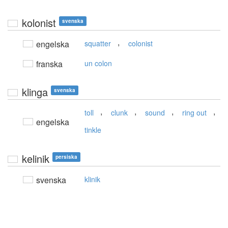
kolonist
svenska
,
engelska
squatter
colonist
franska
un colon
klinga
svenska
,
,
,
,
toll
clunk
sound
ring out
engelska
tinkle
kelinik
persiska
svenska
klinik