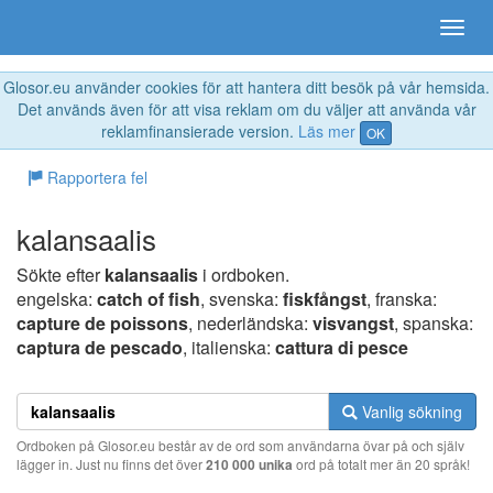
Glosor.eu använder cookies för att hantera ditt besök på vår hemsida.
Det används även för att visa reklam om du väljer att använda vår
reklamfinansierade version.
Läs mer
OK
Rapportera fel
kalansaalis
Sökte efter
kalansaalis
i ordboken.
engelska:
catch of fish
, svenska:
fiskfångst
, franska:
capture de poissons
, nederländska:
visvangst
, spanska:
captura de pescado
, italienska:
cattura di pesce
Vanlig sökning
Ordboken på Glosor.eu består av de ord som användarna övar på och själv
lägger in. Just nu finns det över
210 000 unika
ord på totalt mer än 20 språk!