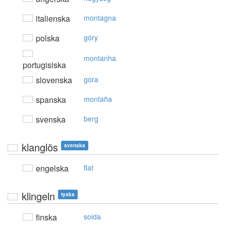
italienska
montagna
polska
góry
montanha
portugisiska
slovenska
gora
spanska
montaña
svenska
berg
klanglös
svenska
engelska
flat
klingeln
tyska
finska
soida