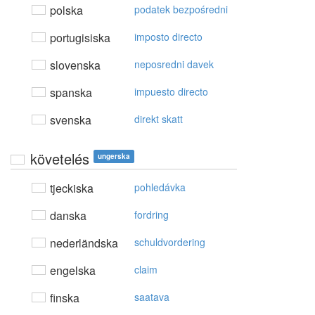
polska
podatek bezpośredni
portugisiska
imposto directo
slovenska
neposredni davek
spanska
impuesto directo
svenska
direkt skatt
követelés
ungerska
tjeckiska
pohledávka
danska
fordring
nederländska
schuldvordering
engelska
claim
finska
saatava