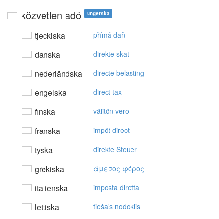
közvetlen adó
ungerska
tjeckiska
přímá daň
danska
direkte skat
nederländska
directe belasting
engelska
direct tax
finska
välitön vero
franska
impôt direct
tyska
direkte Steuer
grekiska
άμεσoς φόρoς
italienska
imposta diretta
lettiska
tiešais nodoklis