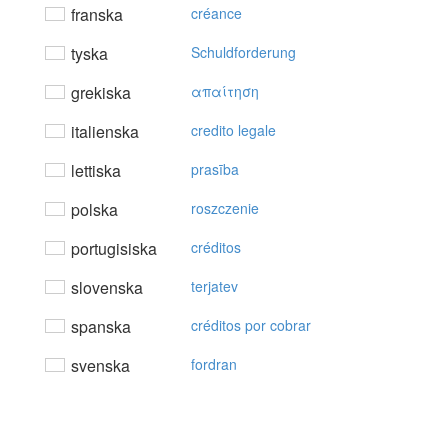
franska
créance
tyska
Schuldforderung
grekiska
απαίτηση
italienska
credito legale
lettiska
prasība
polska
roszczenie
portugisiska
créditos
slovenska
terjatev
spanska
créditos por cobrar
svenska
fordran