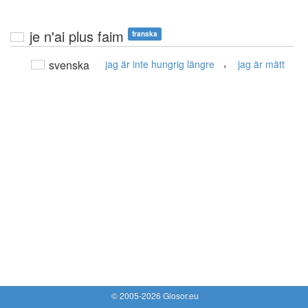
je n'ai plus faim
franska
,
svenska
jag är inte hungrig längre
jag är mätt
© 2005-2026 Glosor.eu