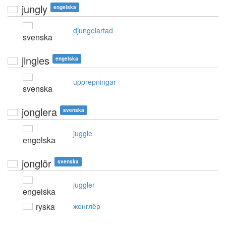
jungly
engelska
djungelartad
svenska
jingles
engelska
upprepningar
svenska
jonglera
svenska
juggle
engelska
jonglör
svenska
juggler
engelska
ryska
жонглёр