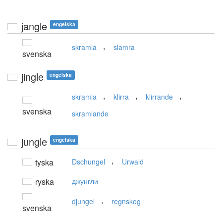
jangle
engelska
,
skramla
slamra
svenska
jingle
engelska
,
,
,
skramla
klirra
klirrande
svenska
skramlande
jungle
engelska
,
tyska
Dschungel
Urwald
ryska
джунгли
,
djungel
regnskog
svenska