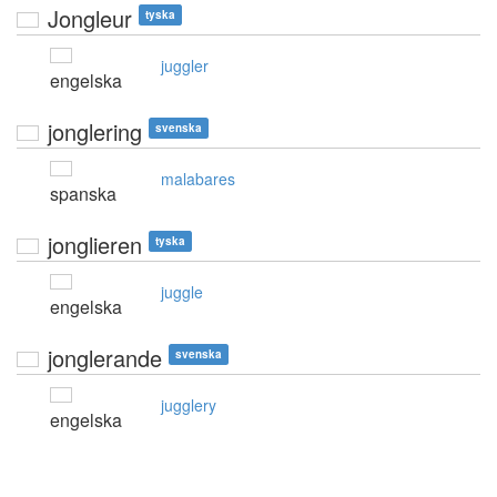
Jongleur
tyska
juggler
engelska
jonglering
svenska
malabares
spanska
jonglieren
tyska
juggle
engelska
jonglerande
svenska
jugglery
engelska