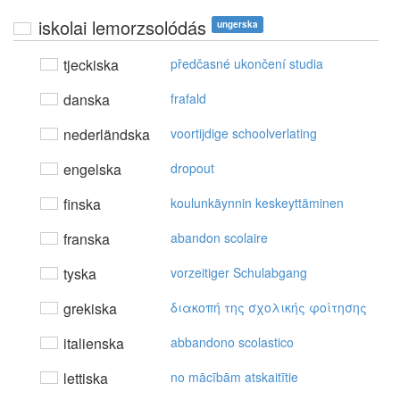
iskolai lemorzsolódás
ungerska
tjeckiska
předčasné ukončení studia
danska
frafald
nederländska
voortijdige schoolverlating
engelska
dropout
finska
koulunkäynnin keskeyttäminen
franska
abandon scolaire
tyska
vorzeitiger Schulabgang
grekiska
διακoπή της σχoλικής φoίτησης
italienska
abbandono scolastico
lettiska
no mācībām atskaitītie