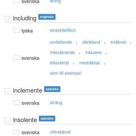
svenska
aning
including
engelska
tyska
einschließlich
,
,
,
omfattande
däribland
inräknat
,
,
inkluderande
inklusive
svenska
,
,
inkluderat
medräknat
som till exempel
inclemente
spanska
svenska
sträng
insolente
spanska
svenska
oförskämd