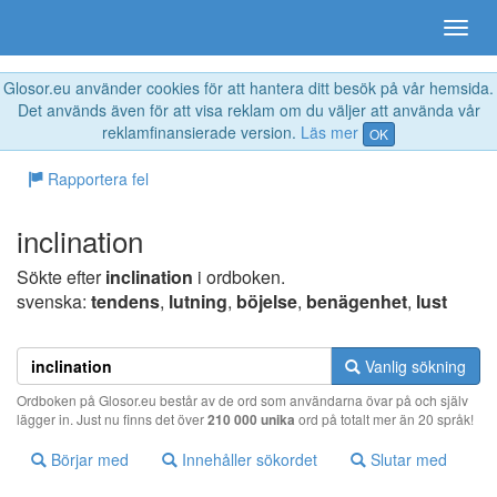
Glosor.eu använder cookies för att hantera ditt besök på vår hemsida.
Det används även för att visa reklam om du väljer att använda vår
reklamfinansierade version.
Läs mer
OK
Rapportera fel
inclination
Sökte efter
inclination
i ordboken.
svenska:
tendens
,
lutning
,
böjelse
,
benägenhet
,
lust
Vanlig sökning
Ordboken på Glosor.eu består av de ord som användarna övar på och själv
lägger in. Just nu finns det över
210 000 unika
ord på totalt mer än 20 språk!
Börjar med
Innehåller sökordet
Slutar med