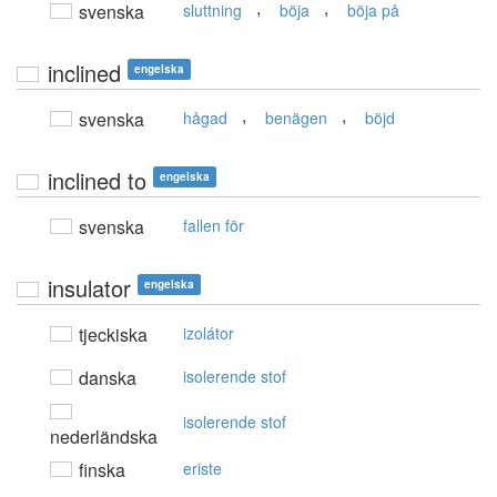
,
,
svenska
sluttning
böja
böja på
inclined
engelska
,
,
svenska
hågad
benägen
böjd
inclined to
engelska
svenska
fallen för
insulator
engelska
tjeckiska
izolátor
danska
isolerende stof
isolerende stof
nederländska
finska
eriste