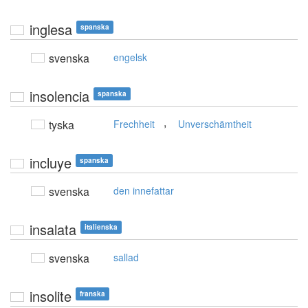
inglesa
spanska
svenska
engelsk
insolencia
spanska
,
tyska
Frechheit
Unverschämtheit
incluye
spanska
svenska
den innefattar
insalata
italienska
svenska
sallad
insolite
franska