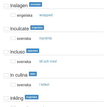
inslagen
svenska
engelska
wrapped
inculcate
engelska
svenska
inpränta
incluso
spanska
svenska
till och med
in culina
latin
svenska
i köket
inkling
engelska