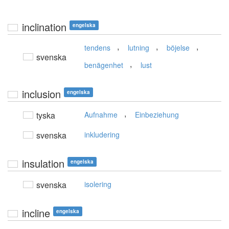
inclination
engelska
,
,
,
tendens
lutning
böjelse
svenska
,
benägenhet
lust
inclusion
engelska
,
tyska
Aufnahme
Einbeziehung
svenska
inkludering
insulation
engelska
svenska
isolering
incline
engelska