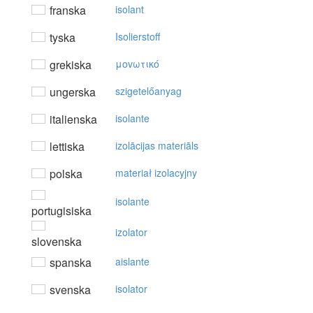
franska
isolant
tyska
Isolierstoff
grekiska
μovωτικό
ungerska
szigetelőanyag
italienska
isolante
lettiska
izolācijas materiāls
polska
materiał izolacyjny
isolante
portugisiska
izolator
slovenska
spanska
aislante
svenska
isolator