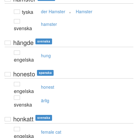
,
tyska
der Hamster
Hamster
hamster
svenska
hängde
svenska
hung
engelska
honesto
spanska
honest
engelska
ärlig
svenska
honkatt
svenska
female cat
engelska