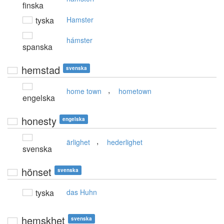
finska
tyska
Hamster
hámster
spanska
hemstad
svenska
,
home town
hometown
engelska
honesty
engelska
,
ärlighet
hederlighet
svenska
hönset
svenska
tyska
das Huhn
hemskhet
svenska