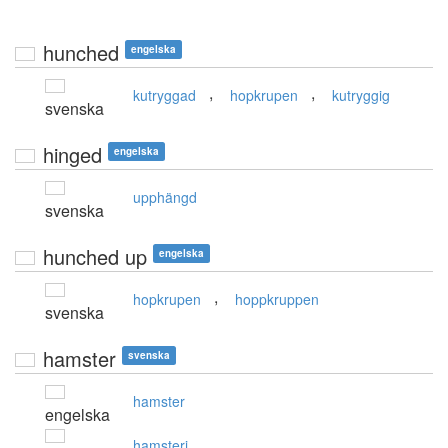
hunched
engelska
,
,
kutryggad
hopkrupen
kutryggig
svenska
hinged
engelska
upphängd
svenska
hunched up
engelska
,
hopkrupen
hoppkruppen
svenska
hamster
svenska
hamster
engelska
hamsteri