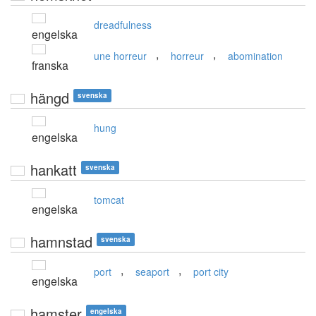
dreadfulness
engelska
,
,
une horreur
horreur
abomination
franska
hängd
svenska
hung
engelska
hankatt
svenska
tomcat
engelska
hamnstad
svenska
,
,
port
seaport
port city
engelska
hamster
engelska