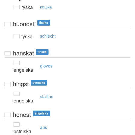
ryska
кошка
huonosti
finska
tyska
schlecht
hanskat
finska
gloves
engelska
hingst
svenska
stallion
engelska
honest
engelska
aus
estniska