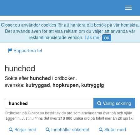
Glosor.eu använder cookies för att hantera ditt besök på vår hemsida.
Det används även för att visa reklam om du väljer att använda vår
reklamfinansierade version.
Läs mer
OK
Rapportera fel
hunched
Sökte efter
hunched
i ordboken.
svenska:
kutryggad
,
hopkrupen
,
kutryggig
Vanlig sökning
Ordboken på Glosor.eu består av de ord som användarna övar på och själv
lägger in. Just nu finns det över
210 000 unika
ord på totalt mer än 20 språk!
Börjar med
Innehåller sökordet
Slutar med