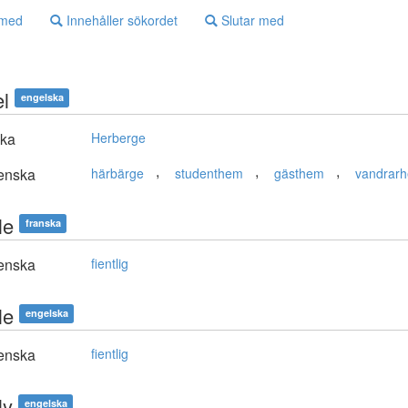
 med
Innehåller sökordet
Slutar med
el
engelska
ska
Herberge
,
,
,
enska
härbärge
studenthem
gästhem
vandrar
le
franska
enska
fientlig
le
engelska
enska
fientlig
ly
engelska