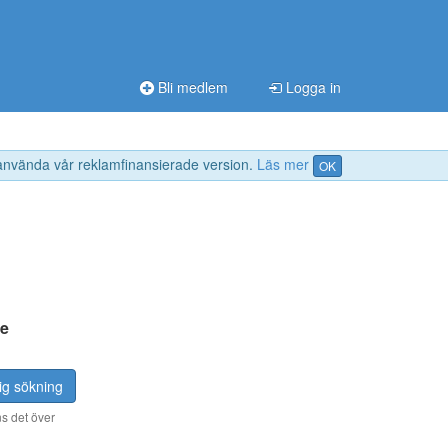
Bli medlem
Logga in
 använda vår reklamfinansierade version.
Läs mer
OK
ge
ig sökning
s det över