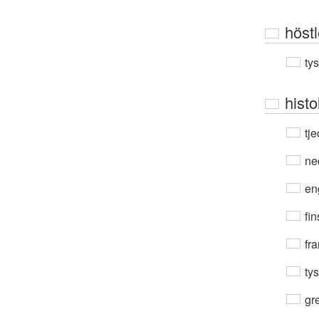
höst
ty
histo
tje
ne
en
fin
fra
ty
gre