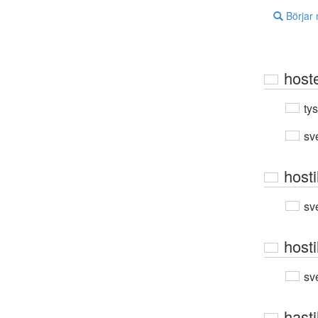
Börjar
host
ty
sv
hosti
sv
hosti
sv
hasti