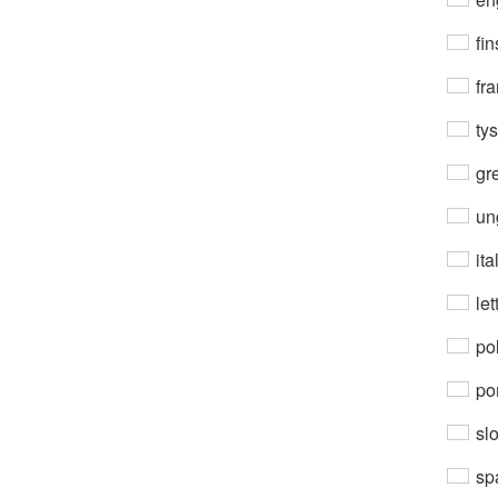
fin
fra
ty
gre
un
ita
let
po
por
sl
sp