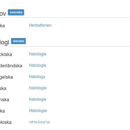
lov
svenska
ska
Herbstferien
logi
danska
ckiska
histologie
derländska
histologie
gelska
histology
ska
histologia
nska
histologie
ska
Histologie
kiska
ιστoλoγία