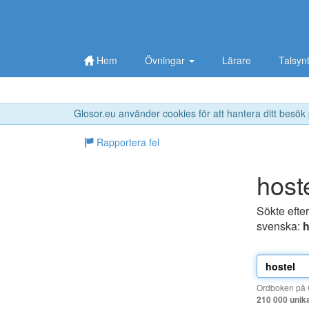
Hem
Övningar
Lärare
Talsyn
Glosor.eu använder cookies för att hantera ditt besök
Rapportera fel
host
Sökte efte
svenska:
h
Ordboken på G
210 000 unik