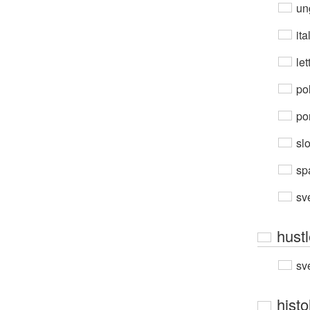
un
ita
let
po
por
sl
sp
sv
hust
sv
histo