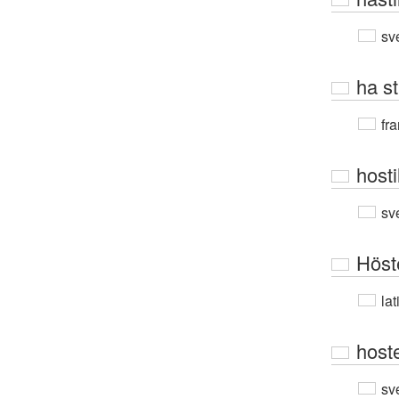
sv
ha st
fra
hosti
sv
Höst
lat
hoste
sv