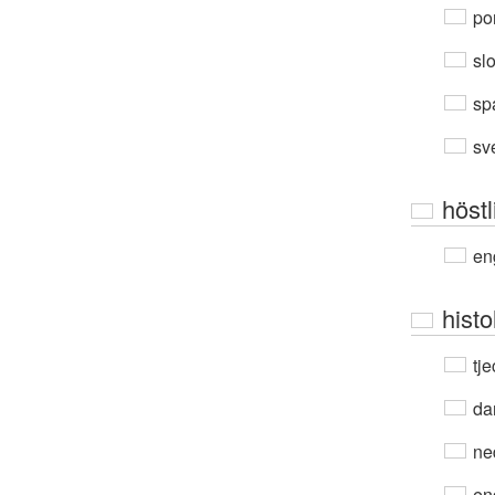
por
sl
sp
sv
höstl
en
histo
tje
da
ne
en