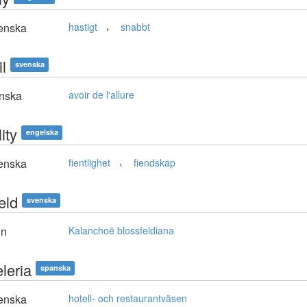
,
enska
hastigt
snabbt
il
svenska
nska
avoir de l'allure
lity
engelska
,
enska
fientlighet
fiendskap
eld
svenska
in
Kalanchoë blossfeldiana
leria
spanska
enska
hotell- och restaurantväsen