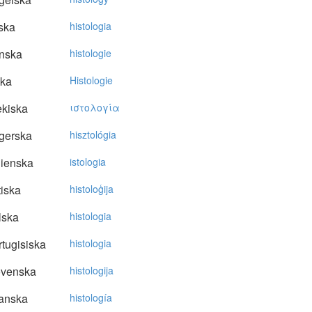
ska
histologia
nska
histologie
ska
Histologie
kiska
ιστoλoγία
gerska
hisztológia
lienska
istologia
tiska
histoloģija
lska
histologia
tugisiska
histologia
ovenska
histologija
anska
histología