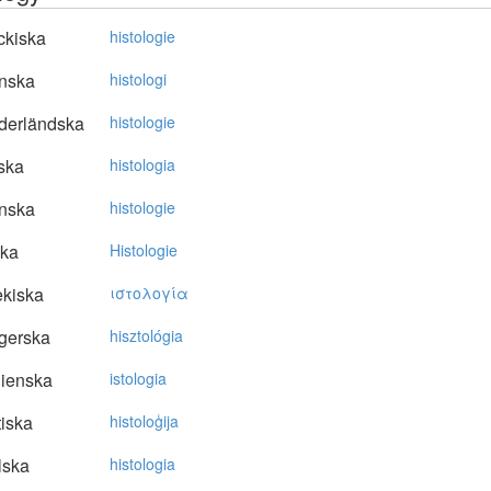
ckiska
histologie
nska
histologi
derländska
histologie
ska
histologia
nska
histologie
ska
Histologie
kiska
ιστoλoγία
gerska
hisztológia
lienska
istologia
tiska
histoloģija
lska
histologia