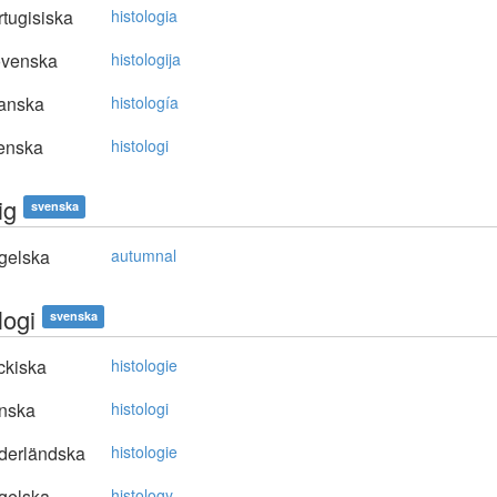
tugisiska
histologia
ovenska
histologija
anska
histología
enska
histologi
ig
svenska
gelska
autumnal
logi
svenska
ckiska
histologie
nska
histologi
derländska
histologie
gelska
histology