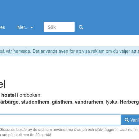
tes
Mer...
 på vår hemsida. Det används även för att visa reklam om du väljer att
el
r
hostel
i ordboken.
ärbärge
,
studenthem
,
gästhem
,
vandrarhem
, tyska:
Herber
Vanl
losor.eu består av de ord som användarna övar på och själv lägger in. Just nu finn
a
ord på totalt mer än 20 språk!