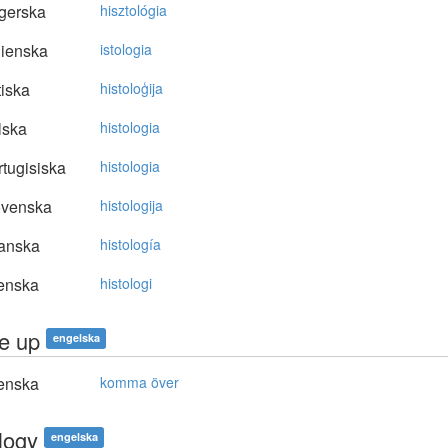
gerska
hisztológia
lienska
istologia
tiska
histoloģija
lska
histologia
tugisiska
histologia
ovenska
histologija
anska
histología
enska
histologi
le up
engelska
enska
komma över
logy
engelska