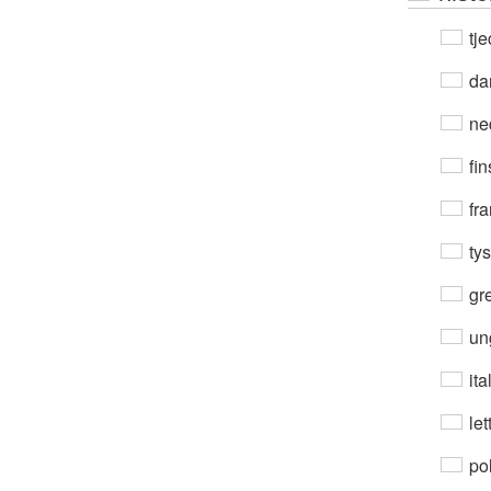
tje
da
ne
fin
fra
ty
gre
un
ita
let
po