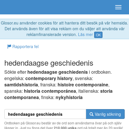
Glosor.eu använder cookies för att hantera ditt besök på vår hemsida.
Det används även för att visa reklam om du väljer att använda vår
reklamfinansierade version.
Läs mer
OK
Rapportera fel
hedendaagse geschiedenis
Sökte efter
hedendaagse geschiedenis
i ordboken.
engelska:
contemporary history
, svenska:
samtidshistoria
, franska:
histoire contemporaine
,
spanska:
historia contemporánea
, italienska:
storia
contemporanea
, finska:
nykyhistoria
Vanlig sökning
Ordboken på Glosor.eu består av de ord som användarna övar på och själv
lägger in. Just nu finns det över
210 000 unika
ord på totalt mer än 20 språk!