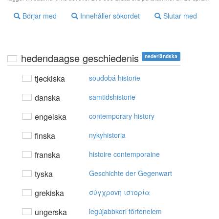
Börjar med
Innehåller sökordet
Slutar med
hedendaagse geschiedenis
nederländska
tjeckiska
soudobá historie
danska
samtidshistorie
engelska
contemporary history
finska
nykyhistoria
franska
histoire contemporaine
tyska
Geschichte der Gegenwart
grekiska
σύγχρovη ιστoρία
ungerska
legújabbkori történelem