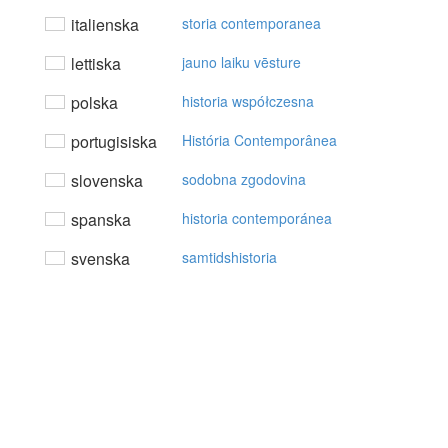
italienska
storia contemporanea
lettiska
jauno laiku vēsture
polska
historia współczesna
portugisiska
História Contemporânea
slovenska
sodobna zgodovina
spanska
historia contemporánea
svenska
samtidshistoria