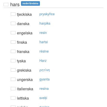
hars
nederländska
tjeckiska
pryskyřice
danska
harpiks
engelska
resin
finska
hartsi
franska
résine
tyska
Harz
grekiska
ρητίvη
ungerska
gyanta
italienska
resina
lettiska
sveķi