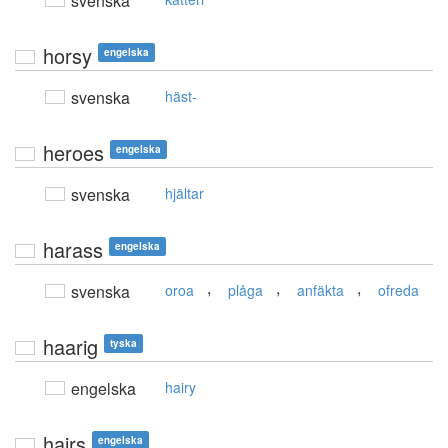
svenska
horsy
engelska
svenska
häst-
heroes
engelska
svenska
hjältar
harass
engelska
,
,
,
svenska
oroa
plåga
anfäkta
ofreda
haarig
tyska
engelska
hairy
hairs
engelska