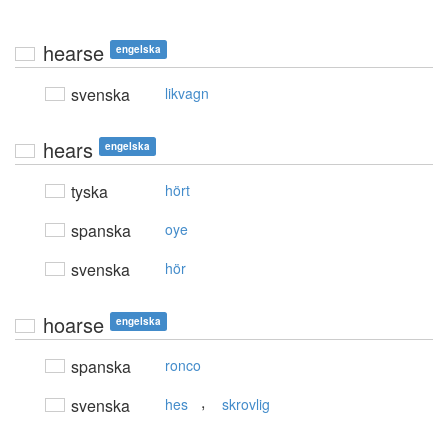
hearse
engelska
svenska
likvagn
hears
engelska
tyska
hört
spanska
oye
svenska
hör
hoarse
engelska
spanska
ronco
,
svenska
hes
skrovlig