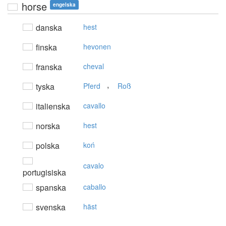
horse
engelska
danska
hest
finska
hevonen
franska
cheval
,
tyska
Pferd
Roß
italienska
cavallo
norska
hest
polska
koń
cavalo
portugisiska
spanska
caballo
svenska
häst