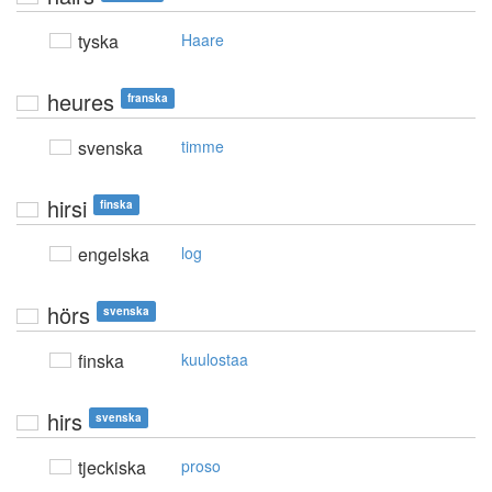
tyska
Haare
heures
franska
svenska
timme
hirsi
finska
engelska
log
hörs
svenska
finska
kuulostaa
hirs
svenska
tjeckiska
proso