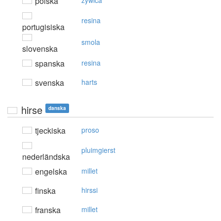
polska
żywica
resina
portugisiska
smola
slovenska
spanska
resina
svenska
harts
hirse
danska
tjeckiska
proso
pluimgierst
nederländska
engelska
millet
finska
hirssi
franska
millet