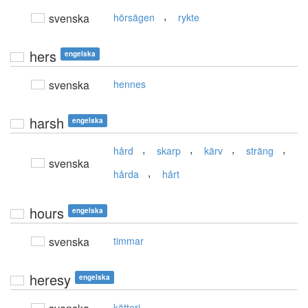
,
svenska
hörsägen
rykte
hers
engelska
svenska
hennes
harsh
engelska
,
,
,
,
hård
skarp
kärv
sträng
svenska
,
hårda
hårt
hours
engelska
svenska
timmar
heresy
engelska
kätteri