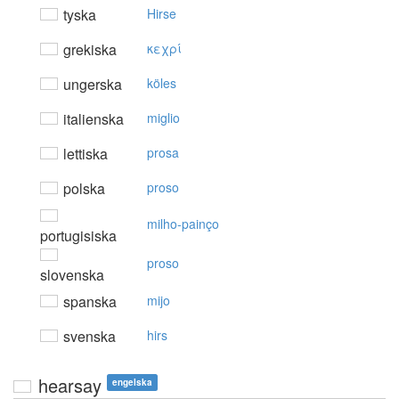
tyska
Hirse
grekiska
κεχρί
ungerska
köles
italienska
miglio
lettiska
prosa
polska
proso
milho-painço
portugisiska
proso
slovenska
spanska
mijo
svenska
hirs
hearsay
engelska