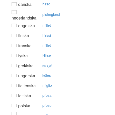
danska
hirse
pluimgierst
nederländska
engelska
millet
finska
hirssi
franska
millet
tyska
Hirse
grekiska
κεχρί
ungerska
köles
italienska
miglio
lettiska
prosa
polska
proso