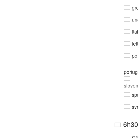
gre
un
ita
let
po
portug
slove
sp
sv
6h30
sv