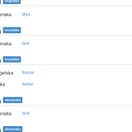
l
engelska
enska
skjul
a
kroatiska
enska
tack
a
kroatiska
gelska
thanks
ska
danke
a
slovenska
enska
tack
a
slovenska