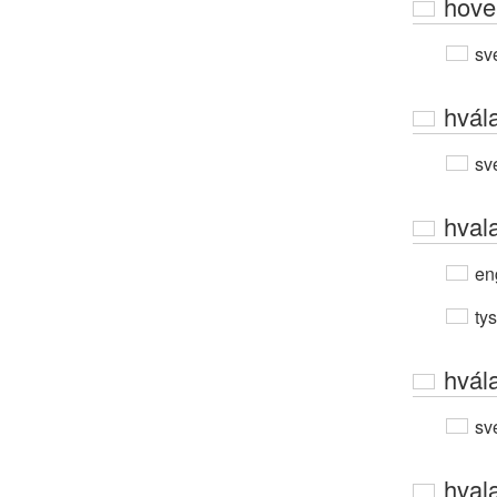
hove
sv
hvál
sv
hval
en
ty
hvál
sv
hval