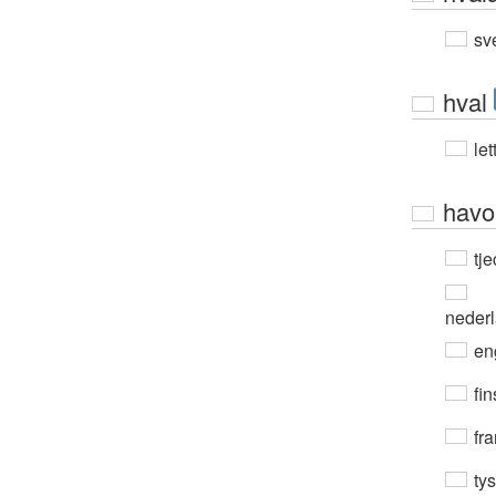
sv
hval
let
havo
tje
neder
en
fin
fra
ty