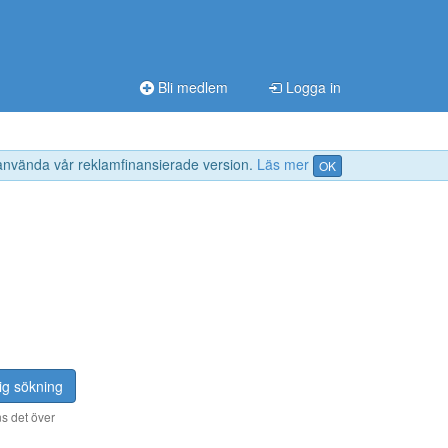
Bli medlem
Logga in
 använda vår reklamfinansierade version.
Läs mer
OK
ig sökning
s det över