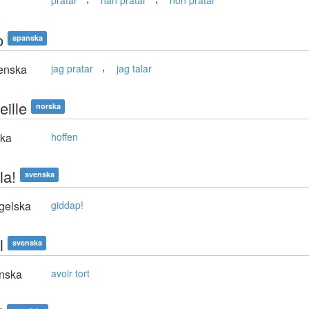
pratar
han pratar
hon pratar
o
spanska
,
enska
jag pratar
jag talar
eille
norska
ska
hoffen
la!
svenska
gelska
giddap!
l
svenska
nska
avoir tort