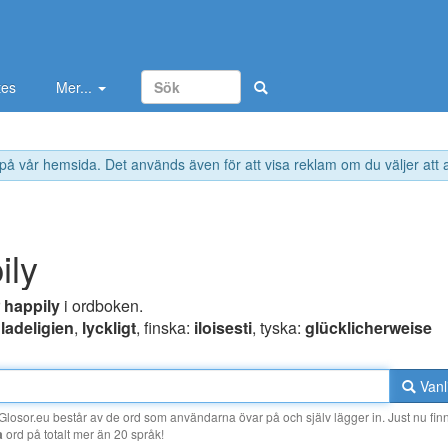
tes
Mer...
 på vår hemsida. Det används även för att visa reklam om du väljer att
ily
r
happily
i ordboken.
ladeligien
,
lyckligt
, finska:
iloisesti
, tyska:
glücklicherweise
Vanl
losor.eu består av de ord som användarna övar på och själv lägger in. Just nu finn
a
ord på totalt mer än 20 språk!