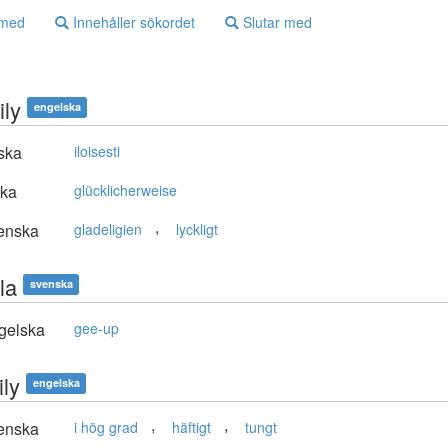
 med
Innehåller sökordet
Slutar med
ily
engelska
ska
iloisesti
ska
glücklicherweise
,
enska
gladeligien
lyckligt
la
svenska
gelska
gee-up
ily
engelska
,
,
enska
i hög grad
häftigt
tungt