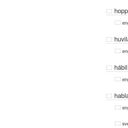
hoppf
en
huvil
en
hábil
en
habl
en
sv