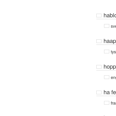
habl
sv
haap
ty
hopp
en
ha fe
fra