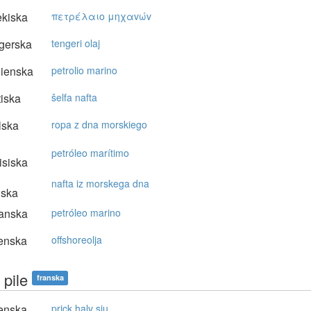
kiska
πετρέλαιo μηχαvώv
gerska
tengeri olaj
lienska
petrolio marino
tiska
šelfa nafta
lska
ropa z dna morskiego
petróleo marítimo
isiska
nafta iz morskega dna
nska
anska
petróleo marino
enska
offshoreolja
 pile
franska
enska
prick halv sju