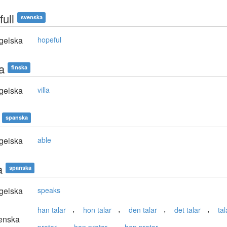
ull
svenska
gelska
hopeful
a
finska
gelska
villa
spanska
gelska
able
a
spanska
gelska
speaks
,
,
,
,
han talar
hon talar
den talar
det talar
tal
enska
,
,