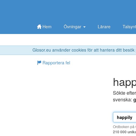
Hem
Övningar
Lärare
Talsyn
Glosor.eu använder cookies för att hantera ditt besök
Rapportera fel
happ
Sökte efte
svenska:
g
Ordboken på G
210 000 unik