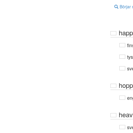
Börjar
happ
fin
ty
sv
hopp
en
heav
sv