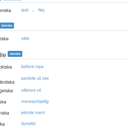
,
enska
tack
Nej
danska
tiska
valis
lie
danska
ckiska
šelfová ropa
aardolie uit zee
ländska
gelska
offshore oil
ska
merenpohjaöljy
nska
pétrole marin
ska
Schelföl