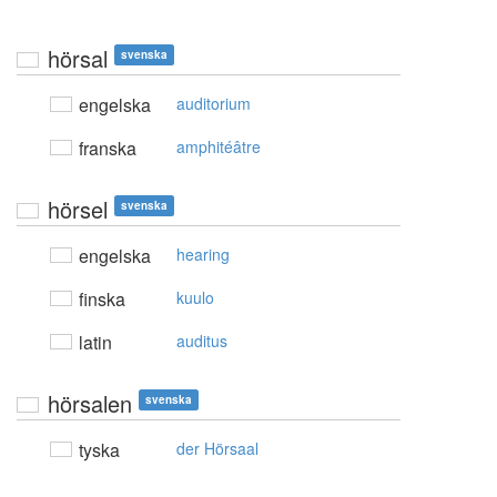
hörsal
svenska
engelska
auditorium
franska
amphitéâtre
hörsel
svenska
engelska
hearing
finska
kuulo
latin
auditus
hörsalen
svenska
tyska
der Hörsaal