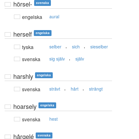
hörsel-
svenska
engelska
aural
herself
engelska
,
,
tyska
selber
sich
sieselber
,
svenska
sig själv
själv
harshly
engelska
,
,
svenska
strävt
hårt
strängt
hoarsely
engelska
svenska
hest
hårgelé
svenska