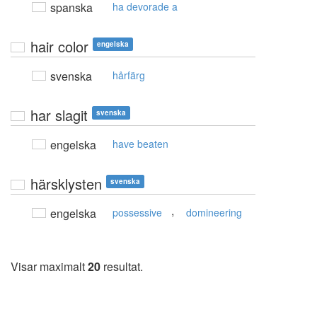
spanska
ha devorade a
hair color
engelska
svenska
hårfärg
har slagit
svenska
engelska
have beaten
härsklysten
svenska
,
engelska
possessive
domineering
Visar maximalt
20
resultat.