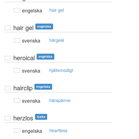
engelska
hair gel
hair gel
engelska
svenska
hårgelé
heroical
engelska
svenska
hjältemodigt
hairclip
engelska
svenska
hårspänne
herzlos
tyska
engelska
heartless