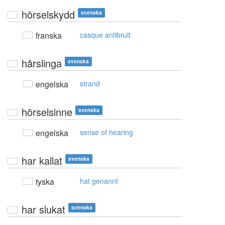
hörselskydd
svenska
franska
casque antibruit
hårslinga
svenska
engelska
strand
hörselsinne
svenska
engelska
sense of hearing
har kallat
svenska
tyska
hat genannt
har slukat
svenska