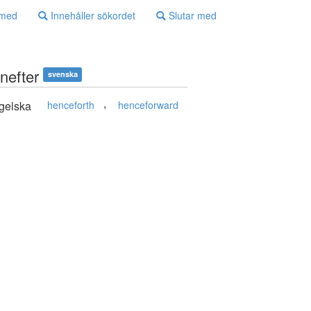
 med
Innehåller sökordet
Slutar med
nefter
svenska
,
gelska
henceforth
henceforward