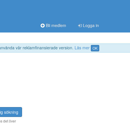
Bli medlem
Logga in
 använda vår reklamfinansierade version.
Läs mer
OK
ig sökning
s det över