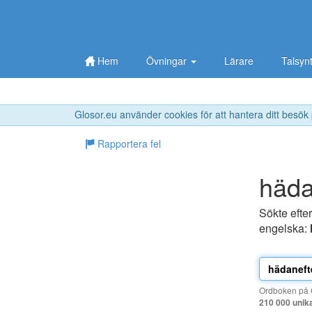
Hem
Övningar
Lärare
Talsyn
Glosor.eu använder cookies för att hantera ditt besök
Rapportera fel
häda
Sökte efte
engelska:
Ordboken på G
210 000 unik