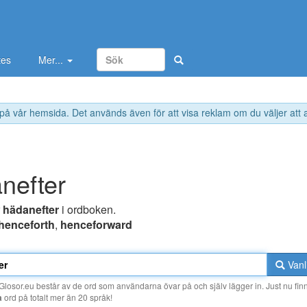
tes
Mer...
 på vår hemsida. Det används även för att visa reklam om du väljer att
nefter
r
hädanefter
i ordboken.
henceforth
,
henceforward
Vanl
losor.eu består av de ord som användarna övar på och själv lägger in. Just nu finn
a
ord på totalt mer än 20 språk!