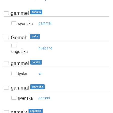
gammel
danska
svenska
gammal
Gemahl
tyska
husband
engelska
gammel
norska
tyska
alt
gammal
engelska
svenska
ancient
gamely
engelska