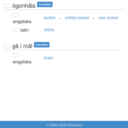
ögonhåla
svenska
,
,
socket
orbital socket
eye socket
engelska
latin
orbita
gå i mål
svenska
finish
engelska
© 2005-2026 Glosor.eu