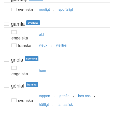
,
svenska
modigt
sportsligt
gamla
svenska
old
engelska
,
franska
vieux
vieilles
gnola
svenska
hum
engelska
génial
franska
,
,
,
toppen
jättefin
hos oss
svenska
,
häftigt
fantastisk