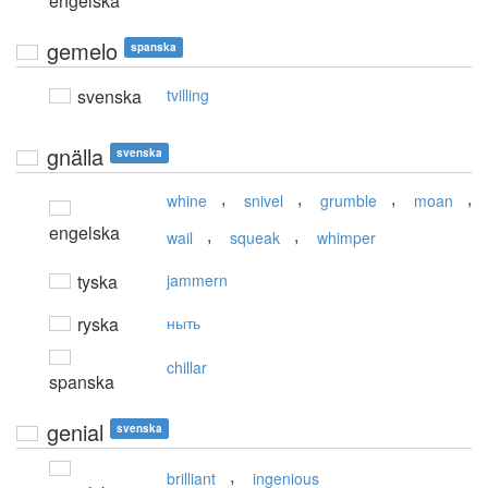
engelska
gemelo
spanska
svenska
tvilling
gnälla
svenska
,
,
,
,
whine
snivel
grumble
moan
engelska
,
,
wail
squeak
whimper
tyska
jammern
ryska
ныть
chillar
spanska
genial
svenska
,
brilliant
ingenious