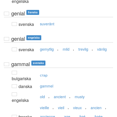
engelska
genial
franska
svenska
suveränt
genial
engelska
,
,
,
svenska
gemytlig
mild
trevlig
vänlig
gammal
svenska
стар
bulgariska
danska
gammel
,
,
old
ancient
musty
engelska
,
,
,
,
vieille
vieil
vieux
ancien
,
,
,
,
franska
ancienne
age
âgé
âgée