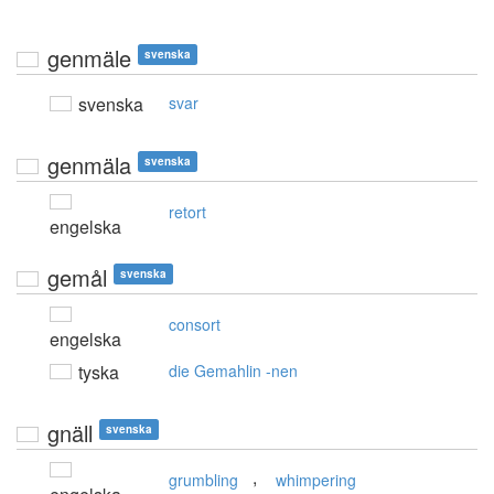
genmäle
svenska
svenska
svar
genmäla
svenska
retort
engelska
gemål
svenska
consort
engelska
tyska
die Gemahlin -nen
gnäll
svenska
,
grumbling
whimpering