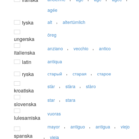
agée
,
tyska
alt
altertümlich
öreg
ungerska
,
,
anziano
vecchio
antico
italienska
latin
antiqua
,
,
ryska
старый
старая
старое
,
,
stàr
stàra
stàro
kroatiska
,
star
stara
slovenska
vuoras
lulesamiska
,
,
,
mayor
antiguo
antigua
viejo
spanska
,
vieja