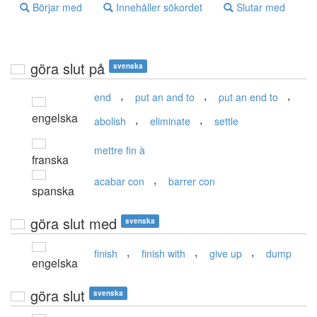
Börjar med
Innehåller sökordet
Slutar med
göra slut på
svenska
,
,
,
end
put an and to
put an end to
engelska
,
,
abolish
eliminate
settle
mettre fin à
franska
,
acabar con
barrer con
spanska
göra slut med
svenska
,
,
,
finish
finish with
give up
dump
engelska
göra slut
svenska