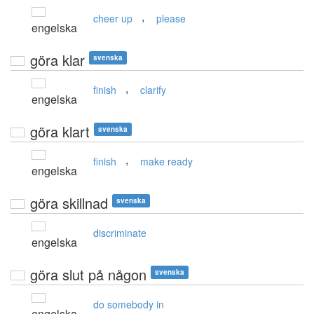
,
cheer up
please
engelska
göra klar
svenska
,
finish
clarify
engelska
göra klart
svenska
,
finish
make ready
engelska
göra skillnad
svenska
discriminate
engelska
göra slut på någon
svenska
do somebody in
engelska