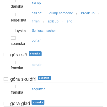
slå op
danska
,
,
,
call off
dump someone
break up
engelska
,
,
finish
split up
end
tyska
Schluss machen
cortar
spanska
göra slö
svenska
abrutir
franska
göra skuldfri
svenska
acquitter
franska
göra glad
svenska