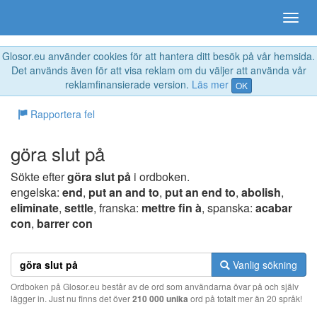
Glosor.eu använder cookies för att hantera ditt besök på vår hemsida.
Det används även för att visa reklam om du väljer att använda vår
reklamfinansierade version.
Läs mer
OK
Rapportera fel
göra slut på
Sökte efter
göra slut på
i ordboken.
engelska:
end
,
put an and to
,
put an end to
,
abolish
,
eliminate
,
settle
, franska:
mettre fin à
, spanska:
acabar
con
,
barrer con
Vanlig sökning
Ordboken på Glosor.eu består av de ord som användarna övar på och själv
lägger in. Just nu finns det över
210 000 unika
ord på totalt mer än 20 språk!