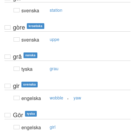
svenska
station
gòre
kroatiska
svenska
uppe
grå
norska
tyska
grau
gir
svenska
,
engelska
wobble
yaw
Gör
tyska
engelska
girl