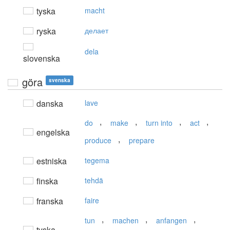
tyska
macht
ryska
делает
dela
slovenska
göra
svenska
danska
lave
,
,
,
,
do
make
turn into
act
engelska
,
produce
prepare
estniska
tegema
finska
tehdä
franska
faire
,
,
,
tun
machen
anfangen
tyska