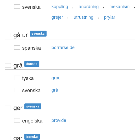
,
,
,
svenska
koppling
anordning
mekanism
,
,
grejer
utrustning
prylar
gå ur
svenska
spanska
borrarse de
grå
danska
tyska
grau
svenska
grå
ger
svenska
engelska
provide
gar
franska