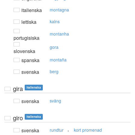
italienska
montagna
lettiska
kalns
montanha
portugisiska
gora
slovenska
spanska
montaña
svenska
berg
gira
italienska
svenska
sväng
giro
italienska
,
svenska
rundtur
kort promenad