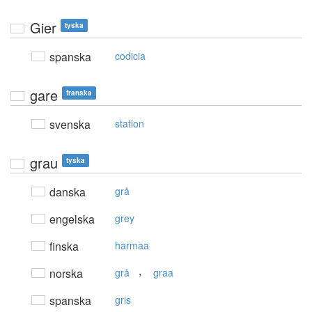
Gier
tyska
spanska
codicia
gare
franska
svenska
station
grau
tyska
danska
grå
engelska
grey
finska
harmaa
,
norska
grå
graa
spanska
gris