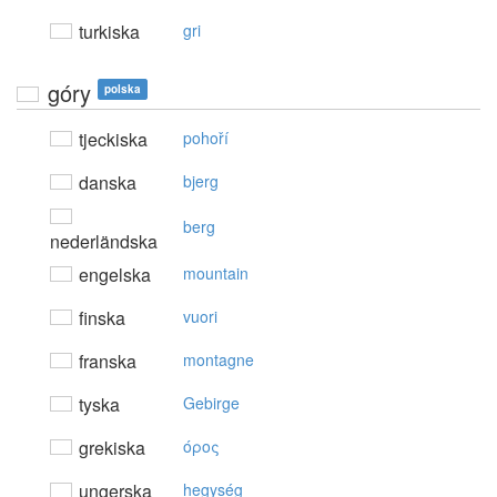
turkiska
gri
góry
polska
tjeckiska
pohoří
danska
bjerg
berg
nederländska
engelska
mountain
finska
vuori
franska
montagne
tyska
Gebirge
grekiska
όρoς
ungerska
hegység