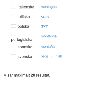
italienska
montagna
lettiska
kalns
polska
góry
montanha
portugisiska
spanska
montaña
,
svenska
berg
fjäll
Visar maximalt
20
resultat.