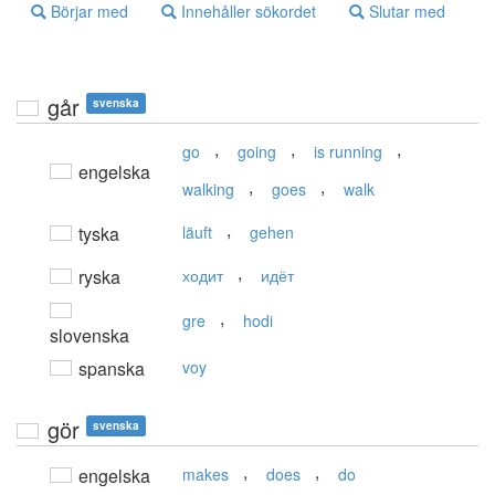
Börjar med
Innehåller sökordet
Slutar med
går
svenska
,
,
,
go
going
is running
engelska
,
,
walking
goes
walk
,
tyska
läuft
gehen
,
ryska
ходит
идёт
,
gre
hodi
slovenska
spanska
voy
gör
svenska
,
,
engelska
makes
does
do