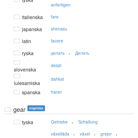
anfertigen
italienska
fare
japanska
shimasu
latin
facere
,
ryska
делать
Делать
delati
slovenska
dahkat
lulesamiska
spanska
hacer
gear
engelska
,
tyska
Getriebe
Schaltung
,
,
,
växellåda
växel
grejor