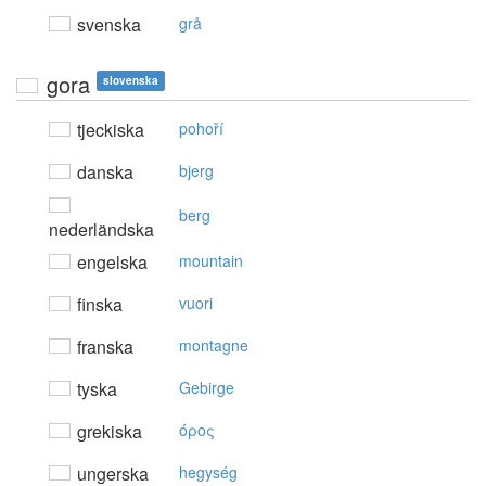
svenska
grå
gora
slovenska
tjeckiska
pohoří
danska
bjerg
berg
nederländska
engelska
mountain
finska
vuori
franska
montagne
tyska
Gebirge
grekiska
όρoς
ungerska
hegység