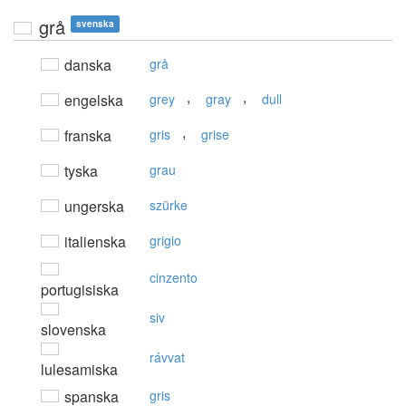
grå
svenska
danska
grå
,
,
engelska
grey
gray
dull
,
franska
gris
grise
tyska
grau
ungerska
szürke
italienska
grigio
cinzento
portugisiska
siv
slovenska
rávvat
lulesamiska
spanska
gris