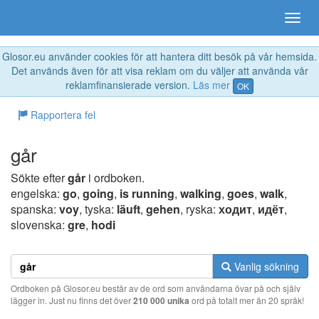
Glosor.eu använder cookies för att hantera ditt besök på vår hemsida.
Det används även för att visa reklam om du väljer att använda vår
reklamfinansierade version.
Läs mer
OK
Rapportera fel
går
Sökte efter
går
i ordboken.
engelska:
go
,
going
,
is running
,
walking
,
goes
,
walk
,
spanska:
voy
, tyska:
läuft
,
gehen
, ryska:
ходит
,
идёт
,
slovenska:
gre
,
hodi
Vanlig sökning
Ordboken på Glosor.eu består av de ord som användarna övar på och själv
lägger in. Just nu finns det över
210 000 unika
ord på totalt mer än 20 språk!