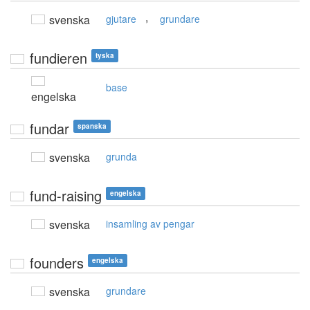
,
svenska
gjutare
grundare
fundieren
tyska
base
engelska
fundar
spanska
svenska
grunda
fund-raising
engelska
svenska
insamling av pengar
founders
engelska
svenska
grundare