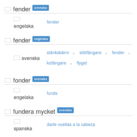
fender
svenska
fender
engelska
fender
engelska
,
,
,
stänkskärm
stötfångare
fender
svenska
,
kofångare
flygel
fonder
svenska
funds
engelska
fundera mycket
svenska
darle vueltas a la cabeza
spanska