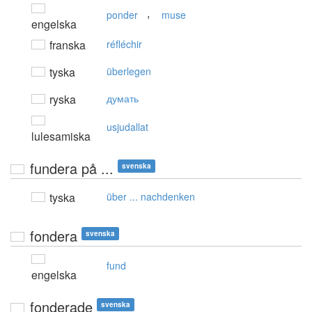
,
ponder
muse
engelska
franska
réfléchir
tyska
überlegen
ryska
думать
usjudallat
lulesamiska
fundera på ...
svenska
tyska
über ... nachdenken
fondera
svenska
fund
engelska
fonderade
svenska