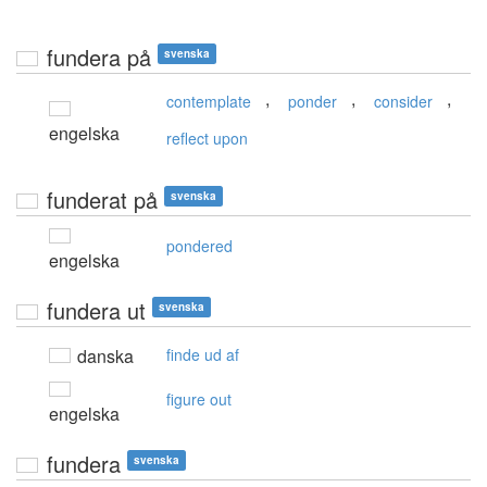
fundera på
svenska
,
,
,
contemplate
ponder
consider
engelska
reflect upon
funderat på
svenska
pondered
engelska
fundera ut
svenska
danska
finde ud af
figure out
engelska
fundera
svenska