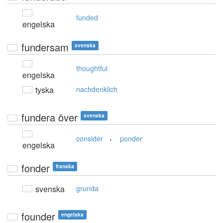
funded
engelska
fundersam
svenska
thoughtful
engelska
tyska
nachdenklich
fundera över
svenska
,
consider
ponder
engelska
fonder
franska
svenska
grunda
founder
engelska