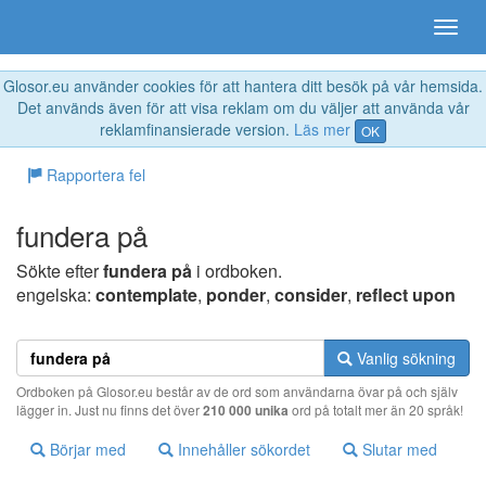
Glosor.eu använder cookies för att hantera ditt besök på vår hemsida.
Det används även för att visa reklam om du väljer att använda vår
reklamfinansierade version.
Läs mer
OK
Rapportera fel
fundera på
Sökte efter
fundera på
i ordboken.
engelska:
contemplate
,
ponder
,
consider
,
reflect upon
Vanlig sökning
Ordboken på Glosor.eu består av de ord som användarna övar på och själv
lägger in. Just nu finns det över
210 000 unika
ord på totalt mer än 20 språk!
Börjar med
Innehåller sökordet
Slutar med