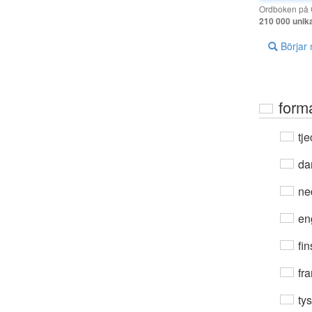
Ordboken på G
210 000 unik
Börjar
form
tje
da
ne
en
fin
fra
ty