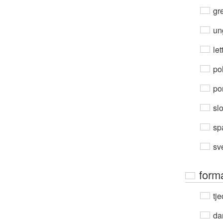
gre
un
let
po
por
sl
sp
sv
form
tje
da