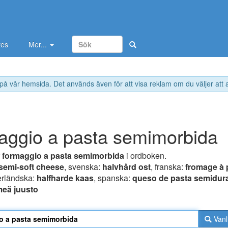
tes
Mer...
 på vår hemsida. Det används även för att visa reklam om du väljer att
aggio a pasta semimorbida
r
formaggio a pasta semimorbida
i ordboken.
semi-soft cheese
, svenska:
halvhård ost
, franska:
fromage à 
erländska:
halfharde kaas
, spanska:
queso de pasta semidur
eä juusto
Vanl