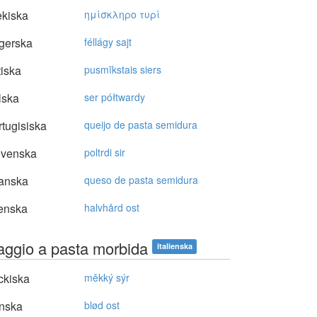
kiska
ημίσκληρo τυρί
gerska
féllágy sajt
tiska
pusmīkstais siers
lska
ser półtwardy
tugisiska
queijo de pasta semidura
ovenska
poltrdi sir
anska
queso de pasta semidura
enska
halvhård ost
aggio a pasta morbida
italienska
ckiska
měkký sýr
nska
blød ost