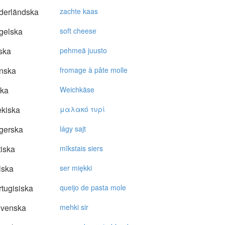
derländska
zachte kaas
gelska
soft cheese
ska
pehmeä juusto
nska
fromage à pâte molle
ska
Weichkäse
kiska
μαλακό τυρί
gerska
lágy sajt
tiska
mīkstais siers
lska
ser miękki
tugisiska
queijo de pasta mole
ovenska
mehki sir