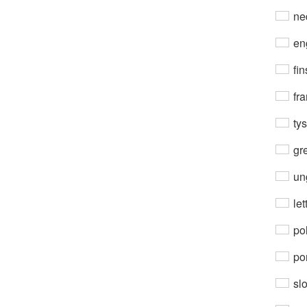
ne
en
fin
fra
ty
gre
un
let
po
por
sl