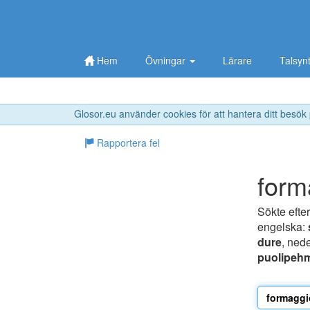
Hem
Övningar
Lärare
Talsyn
Glosor.eu använder cookies för att hantera ditt besök
Rapportera fel
form
Sökte efte
engelska:
dure
, ned
puolipehm