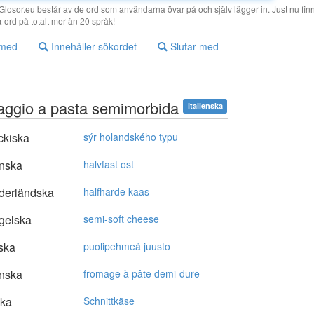
losor.eu består av de ord som användarna övar på och själv lägger in. Just nu finn
a
ord på totalt mer än 20 språk!
 med
Innehåller sökordet
Slutar med
aggio a pasta semimorbida
italienska
ckiska
sýr holandského typu
nska
halvfast ost
derländska
halfharde kaas
gelska
semi-soft cheese
ska
puolipehmeä juusto
nska
fromage à pâte demi-dure
ska
Schnittkäse