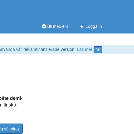
Bli medlem
Logga in
 använda vår reklamfinansierade version.
Läs mer
OK
pâte demi-
a
, finska:
ig sökning