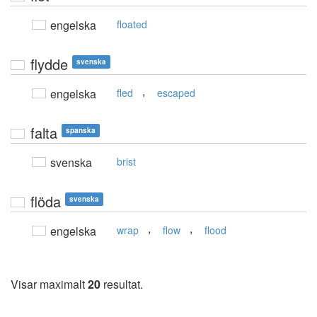
engelska
floated
flydde
svenska
,
engelska
fled
escaped
falta
spanska
svenska
brist
flöda
svenska
,
,
engelska
wrap
flow
flood
Visar maximalt
20
resultat.