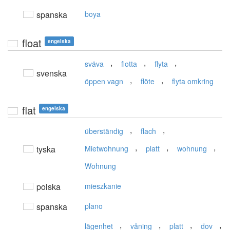
spanska
boya
float
engelska
,
,
,
sväva
flotta
flyta
svenska
,
,
öppen vagn
flöte
flyta omkring
flat
engelska
,
,
überständig
flach
,
,
,
tyska
Mietwohnung
platt
wohnung
Wohnung
polska
mieszkanie
spanska
plano
,
,
,
,
lägenhet
våning
platt
dov