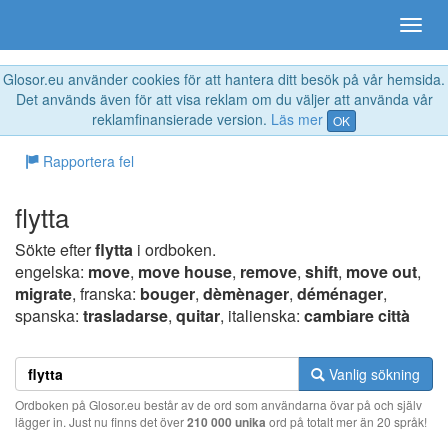
Glosor.eu använder cookies för att hantera ditt besök på vår hemsida.
Det används även för att visa reklam om du väljer att använda vår
reklamfinansierade version.
Läs mer
OK
Rapportera fel
flytta
Sökte efter
flytta
i ordboken.
engelska:
move
,
move house
,
remove
,
shift
,
move out
,
migrate
, franska:
bouger
,
dèmènager
,
déménager
,
spanska:
trasladarse
,
quitar
, italienska:
cambiare città
Vanlig sökning
Ordboken på Glosor.eu består av de ord som användarna övar på och själv
lägger in. Just nu finns det över
210 000 unika
ord på totalt mer än 20 språk!