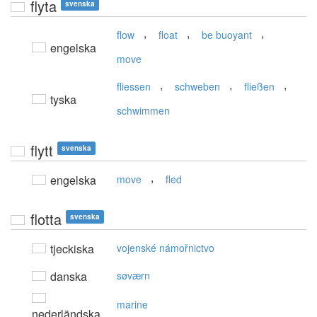
flyta
svenska
,
,
,
flow
float
be buoyant
engelska
move
,
,
,
fliessen
schweben
fließen
tyska
schwimmen
flytt
svenska
,
engelska
move
fled
flotta
svenska
tjeckiska
vojenské námořnictvo
danska
søværn
marine
nederländska