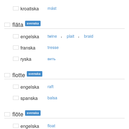
kroatiska
mást
fläta
svenska
,
,
engelska
twine
plait
braid
franska
tresse
ryska
вить
flotte
svenska
engelska
raft
spanska
balsa
flöte
svenska
engelska
float