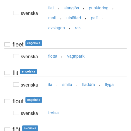
,
,
,
flat
klanglös
punktering
svenska
,
,
,
matt
utslätad
paff
,
avslagen
rak
fleet
engelska
,
svenska
flotta
vagnpark
flit
engelska
,
,
,
svenska
ila
smita
fladdra
flyga
flout
engelska
svenska
trotsa
flöt
svenska