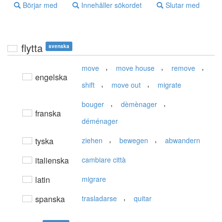
Börjar med
Innehåller sökordet
Slutar med
flytta
svenska
,
,
,
move
move house
remove
engelska
,
,
shift
move out
migrate
,
,
bouger
dèmènager
franska
déménager
,
,
tyska
ziehen
bewegen
abwandern
italienska
cambiare città
latin
migrare
,
spanska
trasladarse
quitar