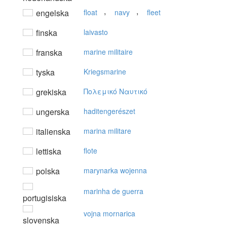
,
,
engelska
float
navy
fleet
finska
laivasto
franska
marine militaire
tyska
Kriegsmarine
grekiska
Πoλεμικό Nαυτικό
ungerska
haditengerészet
italienska
marina militare
lettiska
flote
polska
marynarka wojenna
marinha de guerra
portugisiska
vojna mornarica
slovenska