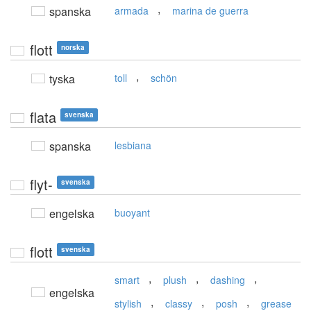
,
spanska
armada
marina de guerra
flott
norska
,
tyska
toll
schön
flata
svenska
spanska
lesbiana
flyt-
svenska
engelska
buoyant
flott
svenska
,
,
,
smart
plush
dashing
engelska
,
,
,
stylish
classy
posh
grease