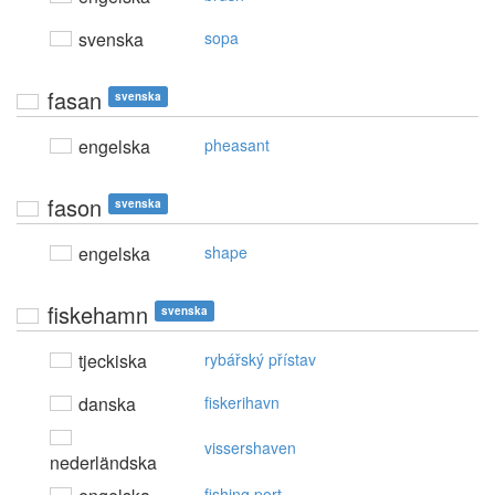
svenska
sopa
fasan
svenska
engelska
pheasant
fason
svenska
engelska
shape
fiskehamn
svenska
tjeckiska
rybářský přístav
danska
fiskerihavn
vissershaven
nederländska
fishing port