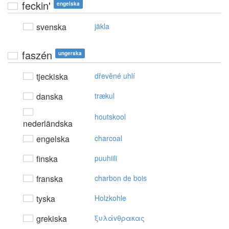
feckin'
engelska
svenska
jäkla
faszén
ungerska
tjeckiska
dřevěné uhlí
danska
trækul
houtskool
nederländska
engelska
charcoal
finska
puuhiili
franska
charbon de bois
tyska
Holzkohle
grekiska
ξυλάvθρακας