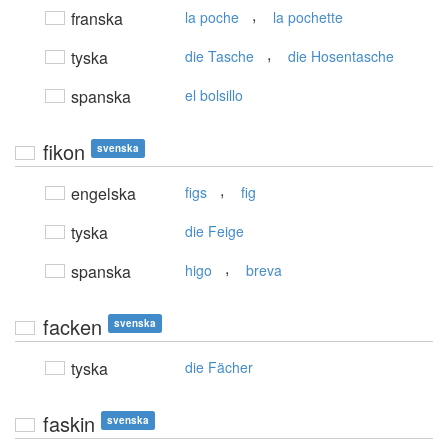
,
franska
la poche
la pochette
,
tyska
die Tasche
die Hosentasche
spanska
el bolsillo
fikon
svenska
,
engelska
figs
fig
tyska
die Feige
,
spanska
higo
breva
facken
svenska
tyska
die Fächer
faskin
svenska