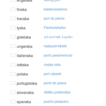
engelska
finska
kalastussatama
franska
port de pêche
tyska
Fischereihafen
grekiska
αλιευτικό λιμάvι
ungerska
halászati kikötő
italienska
porto peschereccio
lettiska
zvejas osta
polska
port rybacki
portugisiska
porto de pesca
slovenska
ribiško pristanišče
spanska
puerto pesquero