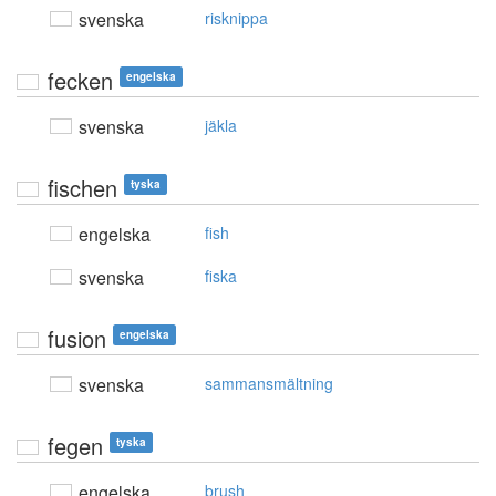
svenska
risknippa
fecken
engelska
svenska
jäkla
fischen
tyska
engelska
fish
svenska
fiska
fusion
engelska
svenska
sammansmältning
fegen
tyska
engelska
brush