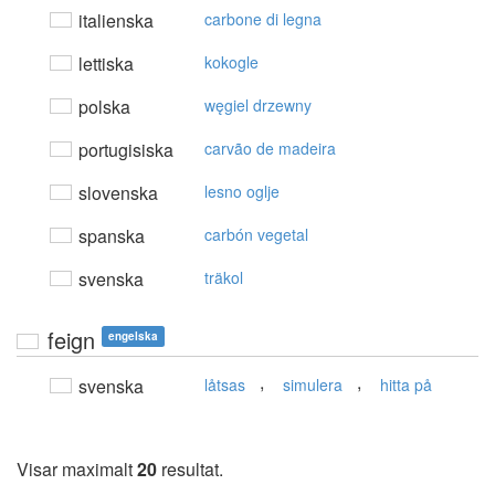
italienska
carbone di legna
lettiska
kokogle
polska
węgiel drzewny
portugisiska
carvão de madeira
slovenska
lesno oglje
spanska
carbón vegetal
svenska
träkol
feign
engelska
,
,
svenska
låtsas
simulera
hitta på
Visar maximalt
20
resultat.