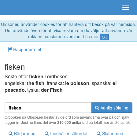
Glosor.eu använder cookies för att hantera ditt besök på vår hemsida.
Det används även för att visa reklam om du väljer att använda vår
reklamfinansierade version.
Läs mer
OK
Rapportera fel
fisken
Sökte efter
fisken
i ordboken.
engelska:
the fish
, franska:
le poisson
, spanska:
el
pescado
, tyska:
der Fisch
Vanlig sökning
Ordboken på Glosor.eu består av de ord som användarna övar på och själv
lägger in. Just nu finns det över
210 000 unika
ord på totalt mer än 20 språk!
Börjar med
Innehåller sökordet
Slutar med