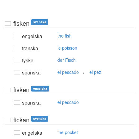
fisken
svenska
engelska
the fish
franska
le poisson
tyska
der Fisch
,
spanska
el pescado
el pez
fisken
engelska
spanska
el pescado
fickan
svenska
engelska
the pocket