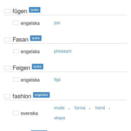
fügen
tyska
engelska
join
Fasan
tyska
engelska
pheasant
Feigen
tyska
engelska
figs
fashion
engelska
,
,
,
mode
forma
trend
svenska
skapa