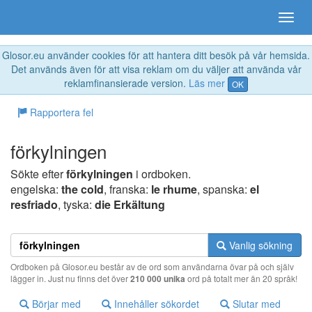
Glosor.eu använder cookies för att hantera ditt besök på vår hemsida.
Det används även för att visa reklam om du väljer att använda vår
reklamfinansierade version.
Läs mer
OK
Rapportera fel
förkylningen
Sökte efter
förkylningen
i ordboken.
engelska:
the cold
, franska:
le rhume
, spanska:
el
resfriado
, tyska:
die Erkältung
Vanlig sökning
Ordboken på Glosor.eu består av de ord som användarna övar på och själv
lägger in. Just nu finns det över
210 000 unika
ord på totalt mer än 20 språk!
Börjar med
Innehåller sökordet
Slutar med