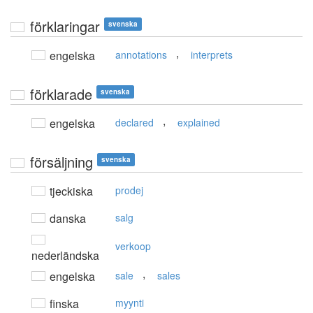
förklaringar
svenska
,
engelska
annotations
interprets
förklarade
svenska
,
engelska
declared
explained
försäljning
svenska
tjeckiska
prodej
danska
salg
verkoop
nederländska
,
engelska
sale
sales
finska
myynti