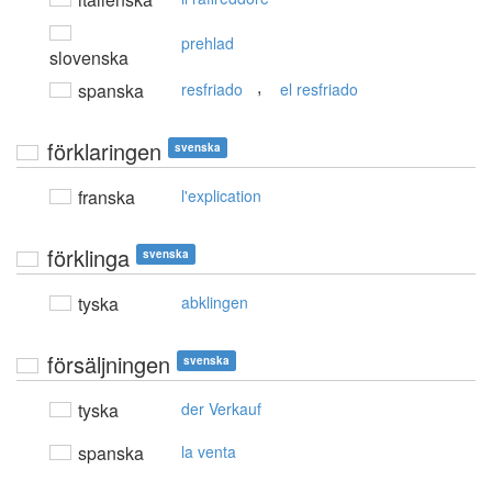
prehlad
slovenska
,
spanska
resfriado
el resfriado
förklaringen
svenska
franska
l'explication
förklinga
svenska
tyska
abklingen
försäljningen
svenska
tyska
der Verkauf
spanska
la venta