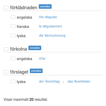
förklädnaden
svenska
engelska
the disguise
franska
le déguisement
tyska
die Vermummung
förkolna
svenska
engelska
char
förslaget
svenska
,
tyska
der Vorschlag
das Anerbieten
Visar maximalt
20
resultat.