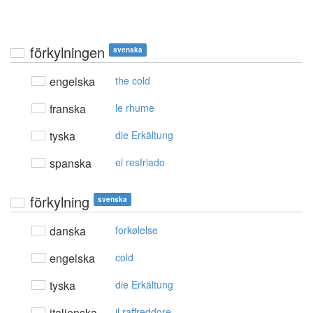
förkylningen
svenska
engelska
the cold
franska
le rhume
tyska
die Erkältung
spanska
el resfriado
förkylning
svenska
danska
forkølelse
engelska
cold
tyska
die Erkältung
italienska
il raffreddore