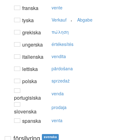
franska
vente
,
tyska
Verkauf
Abgabe
grekiska
πώληση
ungerska
értékesítés
italienska
vendita
lettiska
pārdošana
polska
sprzedaż
venda
portugisiska
prodaja
slovenska
spanska
venta
försilvring
svenska