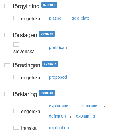
förgyllning
svenska
,
engelska
plating
gold plate
förslagen
svenska
prebrisan
slovenska
föreslagen
svenska
engelska
proposed
förklaring
svenska
,
,
explanation
illustration
engelska
,
definition
explaining
franska
explication