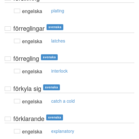
engelska
plating
förreglingar
svenska
engelska
latches
förregling
svenska
engelska
interlock
förkyla sig
svenska
engelska
catch a cold
förklarande
svenska
engelska
explanatory