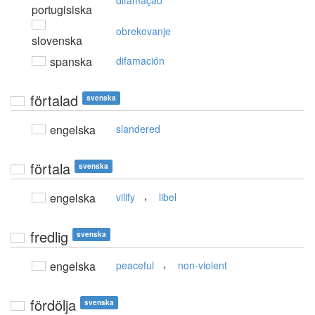
difamação
portugisiska
obrekovanje
slovenska
spanska
difamación
förtalad
svenska
engelska
slandered
förtala
svenska
,
engelska
vilify
libel
fredlig
svenska
,
engelska
peaceful
non-violent
fördölja
svenska