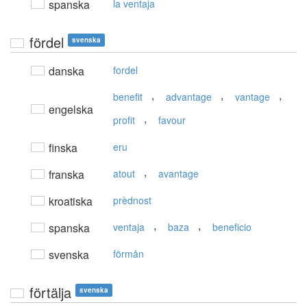
spanska
la ventaja
fördel
svenska
danska
fordel
,
,
,
benefit
advantage
vantage
engelska
,
profit
favour
finska
eru
,
franska
atout
avantage
kroatiska
prèdnost
,
,
spanska
ventaja
baza
beneficio
svenska
förmån
förtälja
svenska