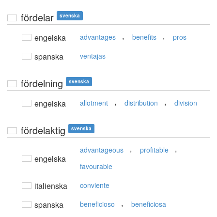
fördelar
svenska
,
,
engelska
advantages
benefits
pros
spanska
ventajas
fördelning
svenska
,
,
engelska
allotment
distribution
division
fördelaktig
svenska
,
,
advantageous
profitable
engelska
favourable
italienska
conviente
,
spanska
beneficioso
beneficiosa