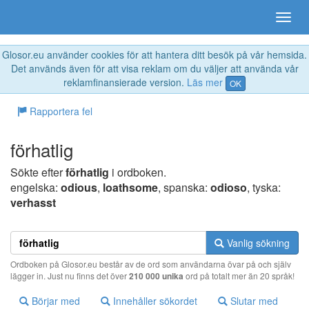
Glosor.eu använder cookies för att hantera ditt besök på vår hemsida.
Det används även för att visa reklam om du väljer att använda vår
reklamfinansierade version.
Läs mer
OK
Rapportera fel
förhatlig
Sökte efter
förhatlig
i ordboken.
engelska:
odious
,
loathsome
, spanska:
odioso
, tyska:
verhasst
Vanlig sökning
Ordboken på Glosor.eu består av de ord som användarna övar på och själv
lägger in. Just nu finns det över
210 000 unika
ord på totalt mer än 20 språk!
Börjar med
Innehåller sökordet
Slutar med