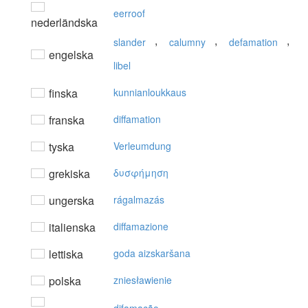
eerroof
nederländska
,
,
,
slander
calumny
defamation
engelska
libel
finska
kunnianloukkaus
franska
diffamation
tyska
Verleumdung
grekiska
δυσφήμηση
ungerska
rágalmazás
italienska
diffamazione
lettiska
goda aizskaršana
polska
zniesławienie