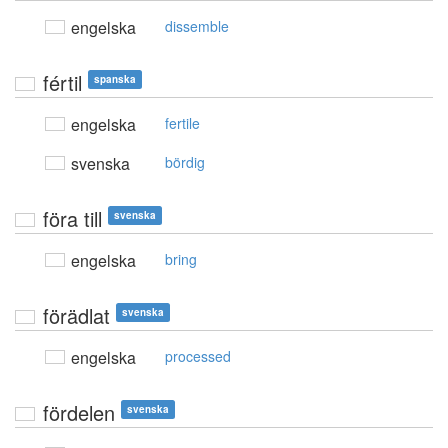
engelska
dissemble
fértil
spanska
engelska
fertile
svenska
bördig
föra till
svenska
engelska
bring
förädlat
svenska
engelska
processed
fördelen
svenska