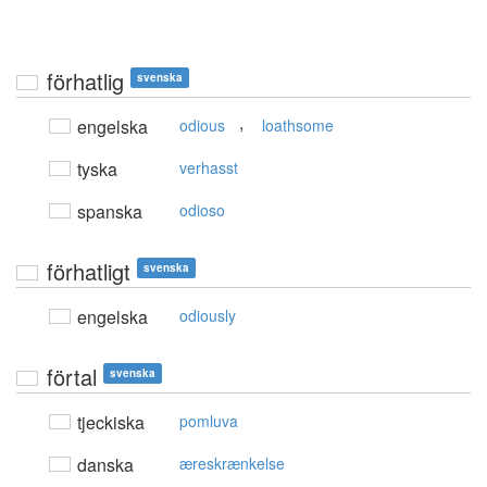
förhatlig
svenska
,
engelska
odious
loathsome
tyska
verhasst
spanska
odioso
förhatligt
svenska
engelska
odiously
förtal
svenska
tjeckiska
pomluva
danska
æreskrænkelse