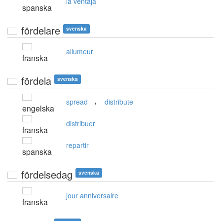
la ventaja
spanska
fördelare
svenska
allumeur
franska
fördela
svenska
,
spread
distribute
engelska
distribuer
franska
repartir
spanska
fördelsedag
svenska
jour anniversaire
franska