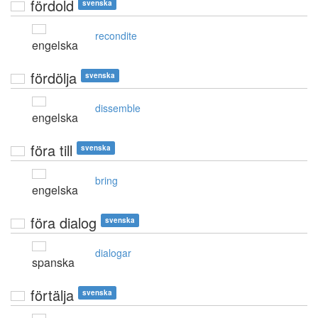
fördold
svenska
recondite
engelska
fördölja
svenska
dissemble
engelska
föra till
svenska
bring
engelska
föra dialog
svenska
dialogar
spanska
förtälja
svenska