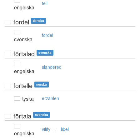
tell
engelska
fordel
danska
fördel
svenska
förtalad
svenska
slandered
engelska
fortelle
norska
tyska
erzählen
förtala
svenska
,
vilify
libel
engelska