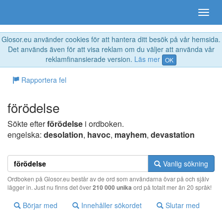
Glosor.eu använder cookies för att hantera ditt besök på vår hemsida.
Det används även för att visa reklam om du väljer att använda vår
reklamfinansierade version.
Läs mer
OK
Rapportera fel
förödelse
Sökte efter
förödelse
i ordboken.
engelska:
desolation
,
havoc
,
mayhem
,
devastation
Vanlig sökning
Ordboken på Glosor.eu består av de ord som användarna övar på och själv
lägger in. Just nu finns det över
210 000 unika
ord på totalt mer än 20 språk!
Börjar med
Innehåller sökordet
Slutar med