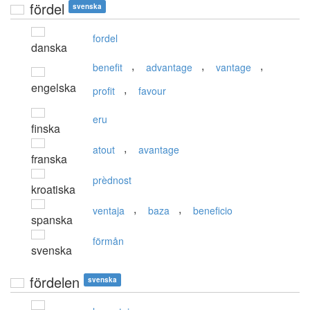
fördel
svenska
fordel
danska
,
,
,
benefit
advantage
vantage
engelska
,
profit
favour
eru
finska
,
atout
avantage
franska
prèdnost
kroatiska
,
,
ventaja
baza
beneficio
spanska
förmån
svenska
fördelen
svenska