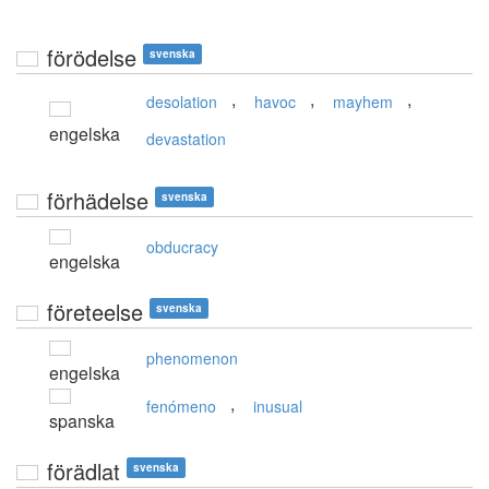
förödelse
svenska
,
,
,
desolation
havoc
mayhem
engelska
devastation
förhädelse
svenska
obducracy
engelska
företeelse
svenska
phenomenon
engelska
,
fenómeno
inusual
spanska
förädlat
svenska