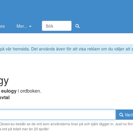
tes
Mer...
 på vår hemsida. Det används även för att visa reklam om du väljer att
gy
r
eulogy
i ordboken.
ovtal
Vanl
losor.eu består av de ord som användarna övar på och själv lägger in. Just nu finn
a
ord på totalt mer än 20 språk!