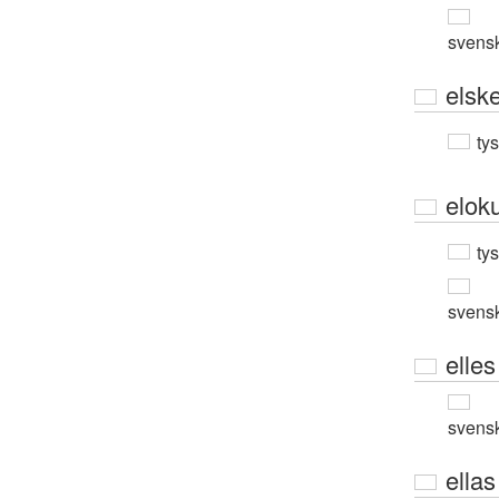
svens
elsk
ty
elok
ty
svens
elles
svens
ellas