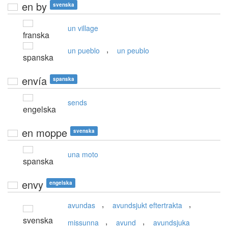
en by
svenska
un village
franska
,
un pueblo
un peublo
spanska
envía
spanska
sends
engelska
en moppe
svenska
una moto
spanska
envy
engelska
,
,
avundas
avundsjukt eftertrakta
svenska
,
,
missunna
avund
avundsjuka