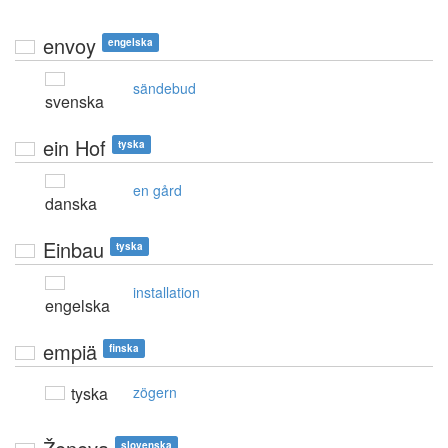
envoy
engelska
sändebud
svenska
ein Hof
tyska
en gård
danska
Einbau
tyska
installation
engelska
empiä
finska
tyska
zögern
slovenska