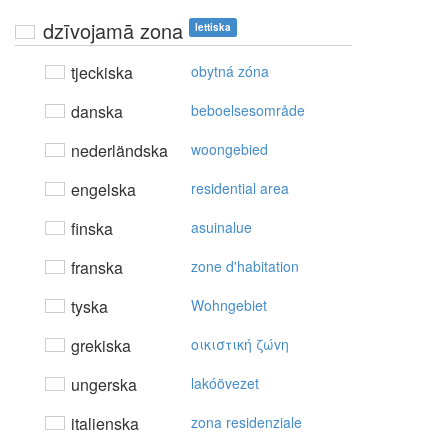
dzīvojamā zona
lettiska
tjeckiska
obytná zóna
danska
beboelsesområde
nederländska
woongebied
engelska
residential area
finska
asuinalue
franska
zone d'habitation
tyska
Wohngebiet
grekiska
oικιστική ζώvη
ungerska
lakóövezet
italienska
zona residenziale