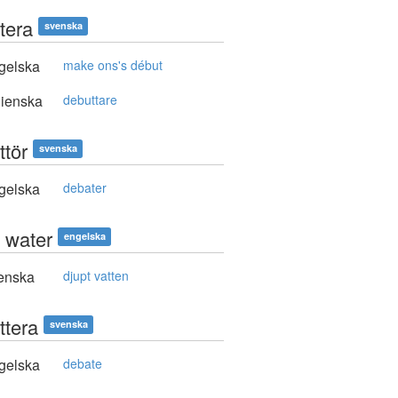
tera
svenska
gelska
make ons's début
lienska
debuttare
ttör
svenska
gelska
debater
 water
engelska
enska
djupt vatten
ttera
svenska
gelska
debate