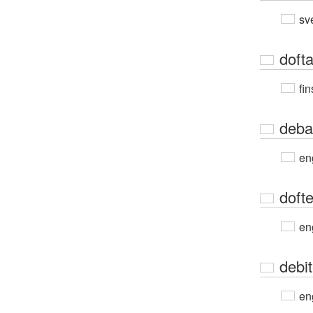
sv
dofta
fin
deba
en
dofte
en
debi
en