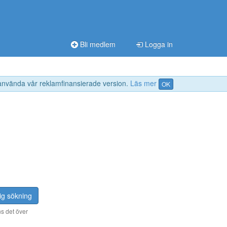
Bli medlem
Logga in
 använda vår reklamfinansierade version.
Läs mer
OK
ig sökning
s det över