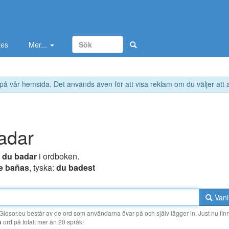
tes
Mer...
 på vår hemsida. Det används även för att visa reklam om du väljer att
adar
r
du badar
i ordboken.
te bañas
, tyska:
du badest
Vanl
losor.eu består av de ord som användarna övar på och själv lägger in. Just nu finn
a
ord på totalt mer än 20 språk!