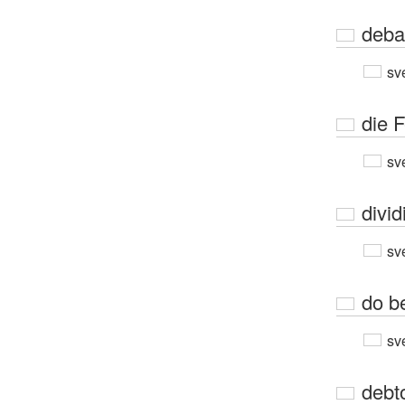
deba
sv
die 
sv
divid
sv
do be
sv
debt