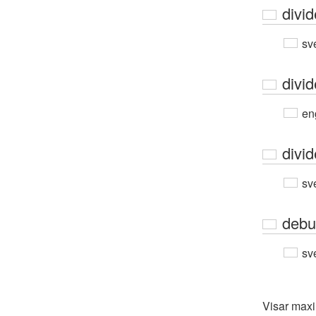
divid
sv
divid
en
divid
sv
debu
sv
Visar max