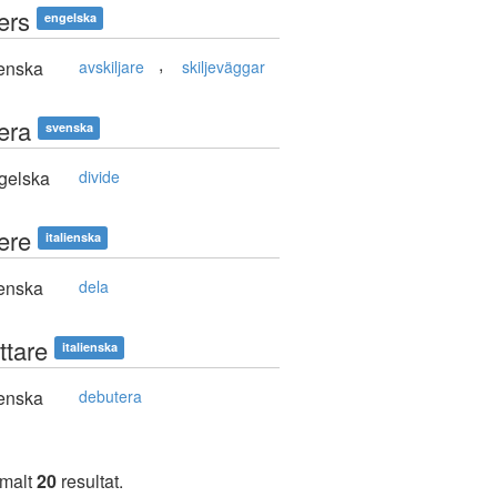
ers
engelska
,
enska
avskiljare
skiljeväggar
era
svenska
gelska
divide
ere
italienska
enska
dela
ttare
italienska
enska
debutera
imalt
20
resultat.