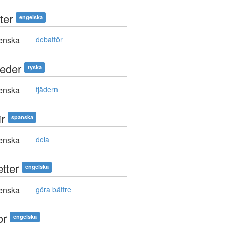
ter
engelska
enska
debattör
Feder
tyska
enska
fjädern
ir
spanska
enska
dela
tter
engelska
enska
göra bättre
or
engelska