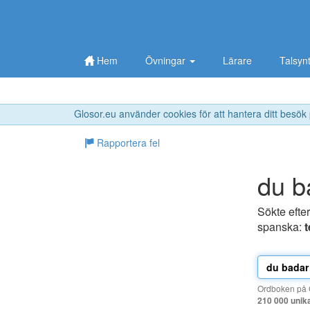
Hem
Övningar
Lärare
Talsyn
Glosor.eu använder cookies för att hantera ditt besök
Rapportera fel
du b
Sökte efte
spanska:
Ordboken på G
210 000 unik