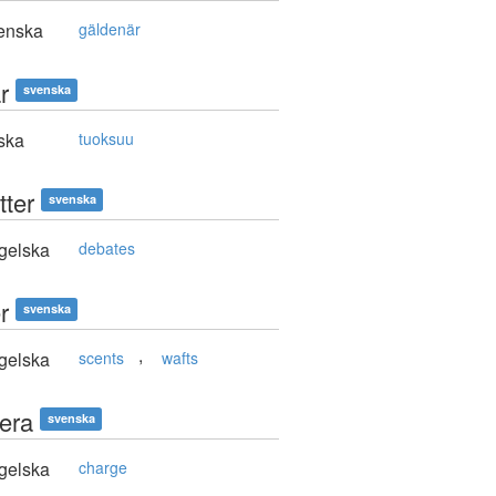
enska
gäldenär
r
svenska
ska
tuoksuu
tter
svenska
gelska
debates
r
svenska
,
gelska
scents
wafts
tera
svenska
gelska
charge