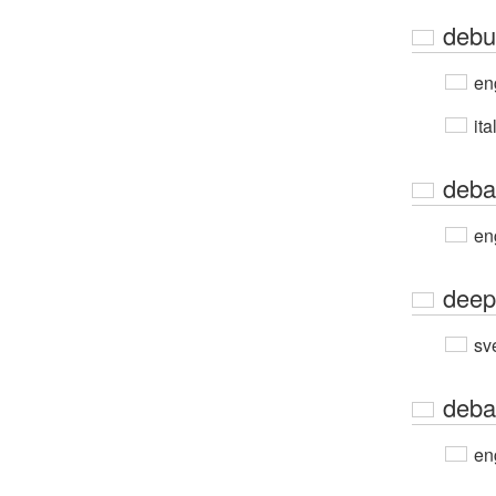
debu
en
ita
deba
en
deep
sv
deba
en