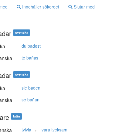
 med
Innehåller sökordet
Slutar med
adar
svenska
ska
du badest
anska
te bañas
adar
svenska
ska
sie baden
anska
se bañan
tare
latin
,
enska
tvivla
vara tveksam