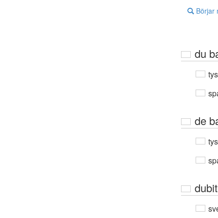
Börjar
du b
ty
sp
de b
ty
sp
dubi
sv