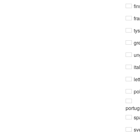
fin
fra
ty
gre
un
ita
let
po
portug
sp
sv