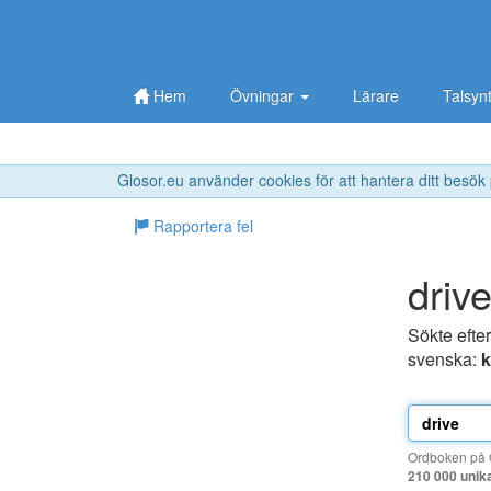
Hem
Övningar
Lärare
Talsyn
Glosor.eu använder cookies för att hantera ditt besök
Rapportera fel
driv
Sökte efte
svenska:
k
Ordboken på G
210 000 unik