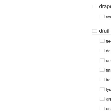
drap
sv
druif
tje
da
en
fin
fra
ty
gre
un