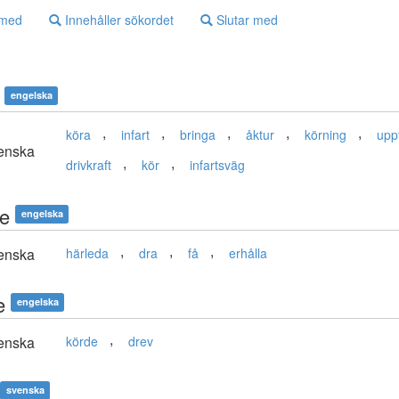
 med
Innehåller sökordet
Slutar med
engelska
,
,
,
,
,
köra
infart
bringa
åktur
körning
upp
enska
,
,
drivkraft
kör
infartsväg
ve
engelska
,
,
,
enska
härleda
dra
få
erhålla
e
engelska
,
enska
körde
drev
svenska