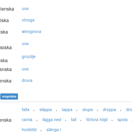
lienska
uva
tiska
vīnoga
lska
winogrona
uva
isiska
grozdje
nska
anska
uva
enska
druva
engelska
,
,
,
,
,
falla
släppa
tappa
stupa
droppa
dr
,
,
,
,
enska
ramla
lägga ned
fall
förlora höjd
spola
,
hovböld
slänga i