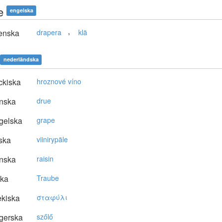
e
engelska
,
enska
drapera
klä
nederländska
ckiska
hroznové víno
nska
drue
gelska
grape
ska
viinirypäle
nska
raisin
ska
Traube
kiska
σταφύλι
gerska
szőlő