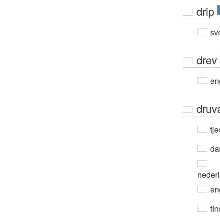
drip
sv
drev
en
druv
tje
da
neder
en
fin