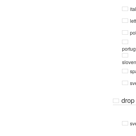
ita
let
po
portug
slove
sp
sv
drop
sv