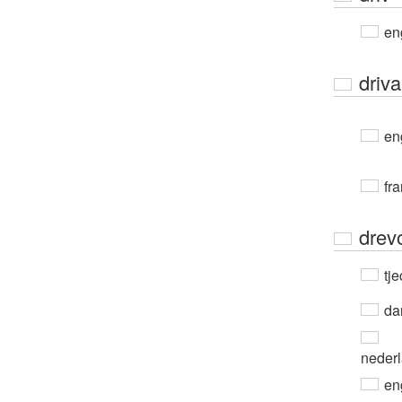
en
driva
en
fra
drev
tje
da
neder
en