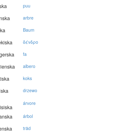
ska
puu
nska
arbre
ska
Baum
kiska
δέvδρo
gerska
fa
lienska
albero
tiska
koks
lska
drzewo
árvore
isiska
anska
árbol
enska
träd