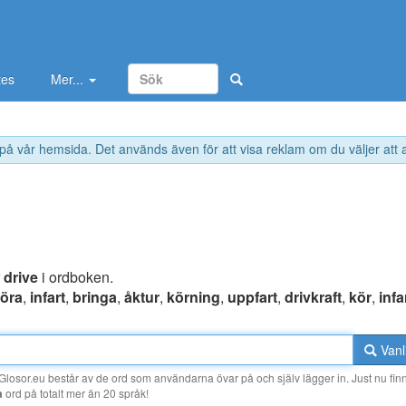
tes
Mer...
 på vår hemsida. Det används även för att visa reklam om du väljer att
e
r
drive
i ordboken.
öra
,
infart
,
bringa
,
åktur
,
körning
,
uppfart
,
drivkraft
,
kör
,
inf
Vanl
losor.eu består av de ord som användarna övar på och själv lägger in. Just nu finn
a
ord på totalt mer än 20 språk!