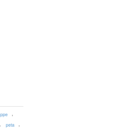
,
oppe
,
,
peta