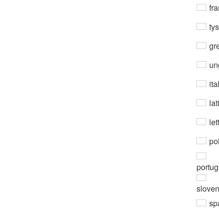
fra
ty
gre
un
ita
lat
let
po
portug
slove
sp