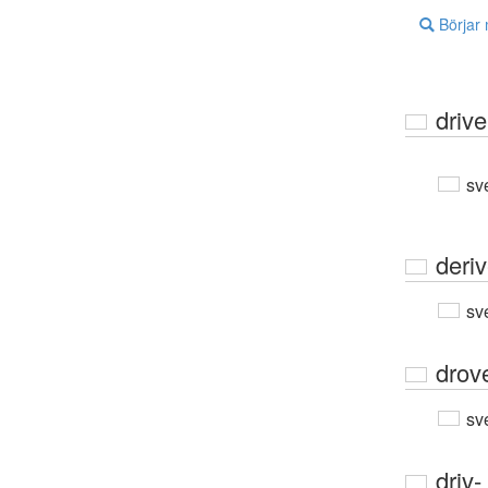
Börjar
drive
sv
deri
sv
drov
sv
driv-