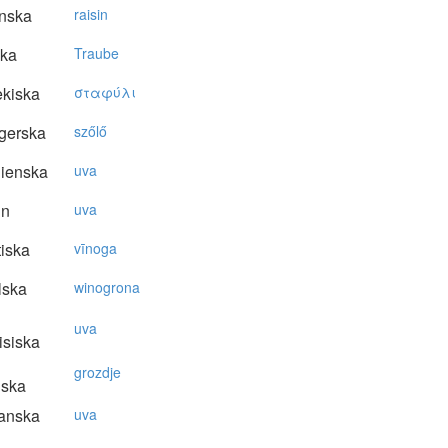
nska
raisin
ska
Traube
kiska
σταφύλι
gerska
szőlő
lienska
uva
in
uva
tiska
vīnoga
lska
winogrona
uva
isiska
grozdje
nska
anska
uva