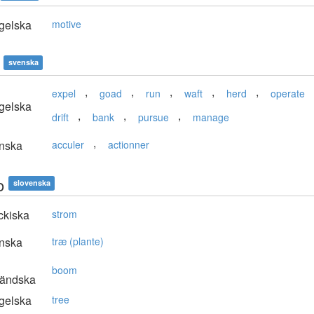
gelska
motive
svenska
,
,
,
,
,
expel
goad
run
waft
herd
operate
gelska
,
,
,
drift
bank
pursue
manage
,
nska
acculer
actionner
o
slovenska
ckiska
strom
nska
træ (plante)
boom
ländska
gelska
tree