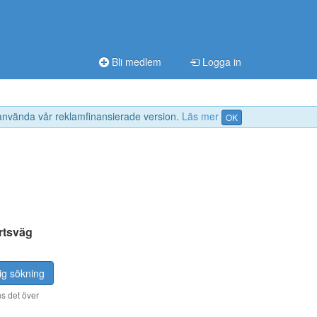
Bli medlem
Logga in
 använda vår reklamfinansierade version.
Läs mer
OK
artsväg
ig sökning
s det över