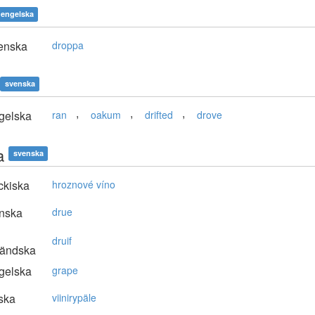
engelska
enska
droppa
svenska
,
,
,
gelska
ran
oakum
drifted
drove
a
svenska
ckiska
hroznové víno
nska
drue
druif
ländska
gelska
grape
ska
viinirypäle