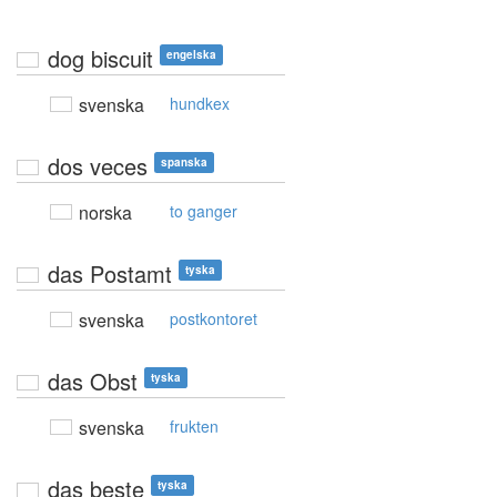
dog biscuit
engelska
svenska
hundkex
dos veces
spanska
norska
to ganger
das Postamt
tyska
svenska
postkontoret
das Obst
tyska
svenska
frukten
das beste
tyska