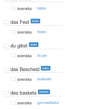
svenska
bästa
das Fest
tyska
svenska
festen
du gibst
tyska
svenska
du ger
das Bescheid
tyska
svenska
beskedet
des baskets
franska
svenska
gymnastikskor