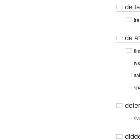
de ta
fra
de ät
fin
ty
ita
sp
dete
sv
didd