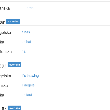
anska
mueres
ar
svenska
gelska
it has
ska
es hat
lienska
ha
öar
svenska
gelska
it's thawing
nska
il dégèle
ska
es taut
 är
svenska