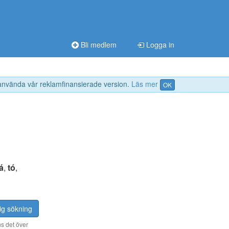
Bli medlem
Logga in
 använda vår reklamfinansierade version.
Läs mer
OK
á
,
tó
,
ig sökning
s det över