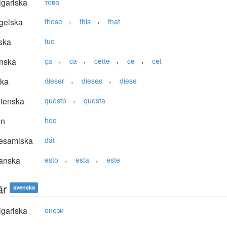
gariska
това
,
,
gelska
these
this
that
ska
tuo
,
,
,
,
nska
ça
ca
cette
ce
cet
,
,
ska
dieser
dieses
diese
,
lienska
questo
questa
in
hoc
lesamiska
dát
,
,
anska
esto
esta
este
är
svenska
gariska
онези