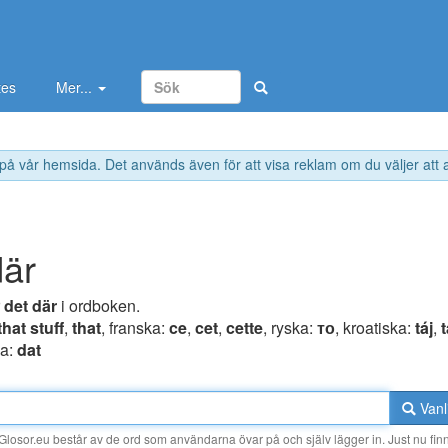
tes
Mer...
 på vår hemsida. Det används även för att visa reklam om du väljer att
där
r
det där
i ordboken.
that stuff
,
that
, franska:
ce
,
cet
,
cette
, ryska:
то
, kroatiska:
táj
,
t
ka:
dat
Vanl
losor.eu består av de ord som användarna övar på och själv lägger in. Just nu finn