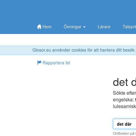
Hem
Övningar
Lärare
Talsyn
Glosor.eu använder cookies för att hantera ditt besök
Rapportera fel
det 
Sökte efte
engelska:
lulesamis
Ordboken på G