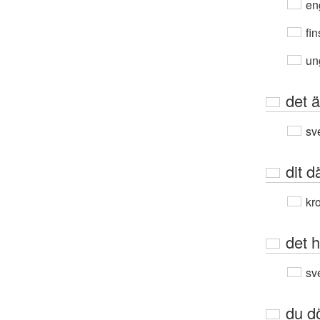
en
fin
un
det ä
sv
dit d
kro
det h
sv
du d