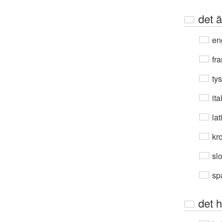
det ä
en
fra
ty
ita
lat
kro
sl
sp
det h