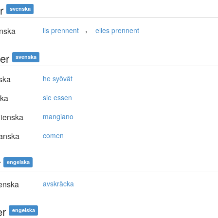
r
svenska
,
nska
ils prennent
elles prennent
er
svenska
ska
he syövät
ska
sie essen
lienska
mangiano
anska
comen
r
engelska
enska
avskräcka
er
engelska