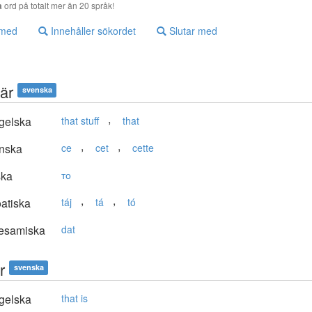
a
ord på totalt mer än 20 språk!
 med
Innehåller sökordet
Slutar med
är
svenska
,
gelska
that stuff
that
,
,
nska
ce
cet
cette
ska
то
,
,
atiska
táj
tá
tó
lesamiska
dat
r
svenska
gelska
that is