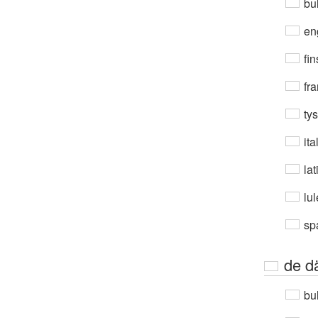
bul
en
fin
fra
ty
ita
lat
lu
sp
de d
bul