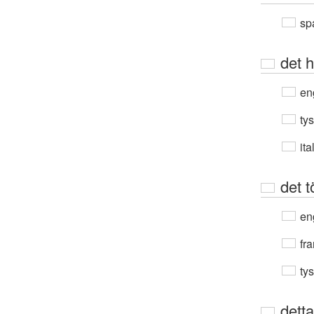
sp
det h
en
ty
ita
det t
en
fra
ty
detta