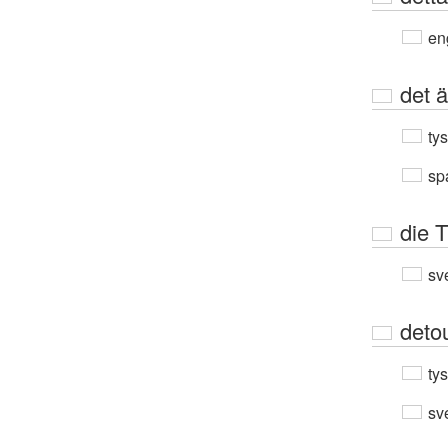
en
det ä
ty
sp
die T
sv
deto
ty
sv