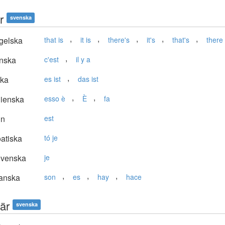
r
svenska
,
,
,
,
,
gelska
that is
it is
there's
it's
that's
there 
,
nska
c'est
il y a
,
ska
es ist
das ist
,
,
lienska
esso è
È
fa
in
est
atiska
tó je
ovenska
je
,
,
,
anska
son
es
hay
hace
är
svenska