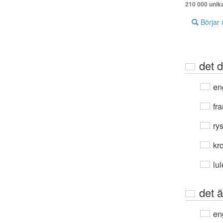
210 000 unik
Börjar
det d
en
fra
ry
kro
lu
det ä
en