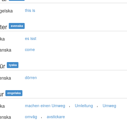
gelska
this is
ter
svenska
ska
es isst
anska
come
ür
tyska
enska
dörren
ur
engelska
,
,
ska
machen einen Umweg
Umleitung
Umweg
,
enska
omväg
avstickare