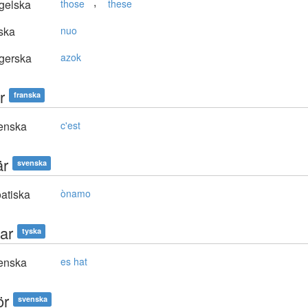
,
gelska
those
these
ska
nuo
gerska
azok
r
franska
enska
c'est
är
svenska
atiska
ònamo
ar
tyska
enska
es hat
ör
svenska