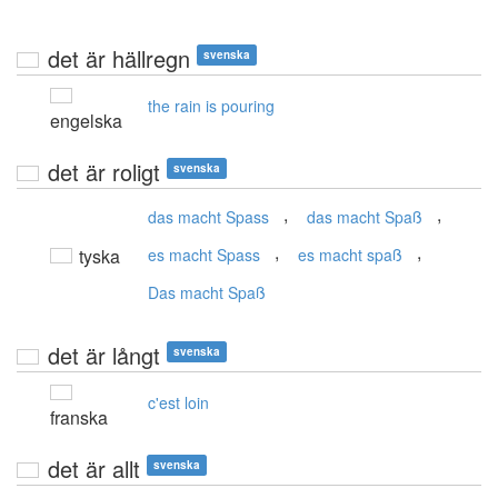
det är hällregn
svenska
the rain is pouring
engelska
det är roligt
svenska
,
,
das macht Spass
das macht Spaß
,
,
tyska
es macht Spass
es macht spaß
Das macht Spaß
det är långt
svenska
c'est loin
franska
det är allt
svenska