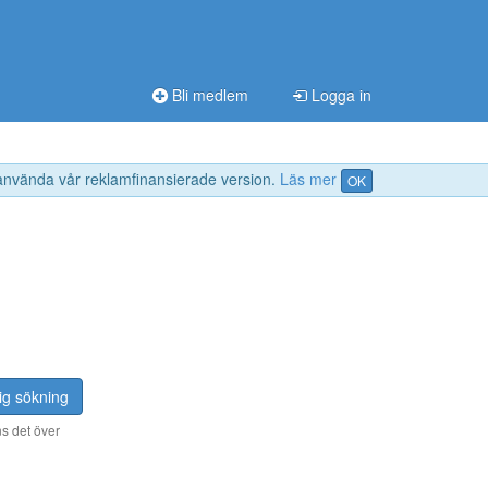
Bli medlem
Logga in
 använda vår reklamfinansierade version.
Läs mer
OK
ig sökning
s det över