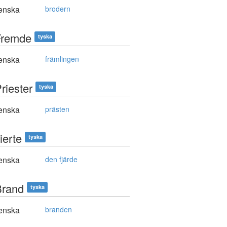
enska
brodern
Fremde
tyska
enska
främlingen
riester
tyska
enska
prästen
ierte
tyska
enska
den fjärde
Brand
tyska
enska
branden