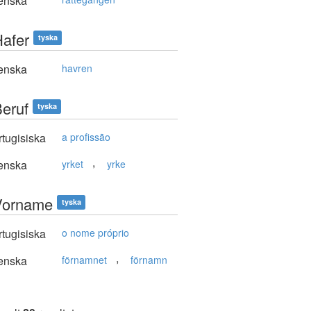
enska
Hafer
tyska
enska
havren
Beruf
tyska
tugisiska
a profissão
,
enska
yrket
yrke
Vorname
tyska
tugisiska
o nome próprio
,
enska
förnamnet
förnamn