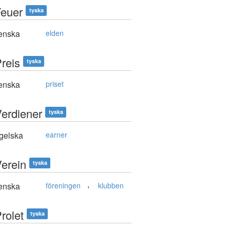
Feuer
tyska
enska
elden
Preis
tyska
enska
priset
Verdiener
tyska
gelska
earner
Verein
tyska
,
enska
föreningen
klubben
rolet
tyska