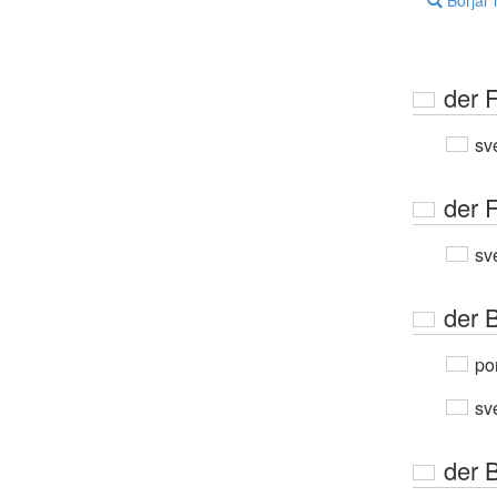
Börjar
der 
sv
der 
sv
der B
por
sv
der 