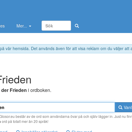
tes
Mer...
 på vår hemsida. Det används även för att visa reklam om du väljer att
Frieden
r
der Frieden
i ordboken.
Vanl
losor.eu består av de ord som användarna övar på och själv lägger in. Just nu finn
a
ord på totalt mer än 20 språk!