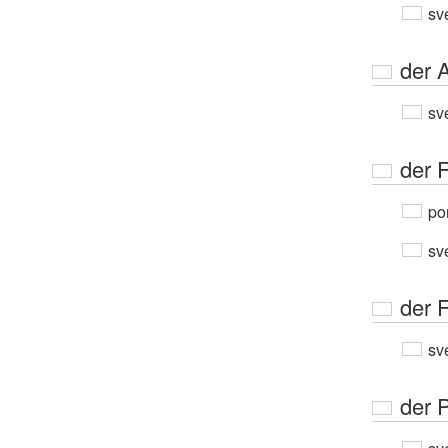
sv
der A
sv
der 
por
sv
der 
sv
der 