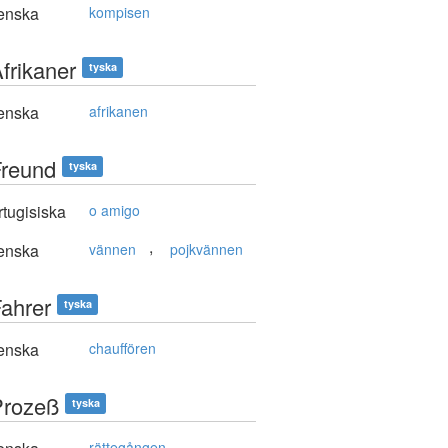
enska
kompisen
frikaner
tyska
enska
afrikanen
Freund
tyska
tugisiska
o amigo
,
enska
vännen
pojkvännen
Fahrer
tyska
enska
chauffören
Prozeß
tyska
rättegången