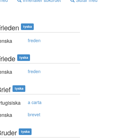
 med
Innehåller sökordet
Slutar med
Frieden
tyska
enska
freden
Friede
tyska
enska
freden
rief
tyska
tugisiska
a carta
enska
brevet
Bruder
tyska