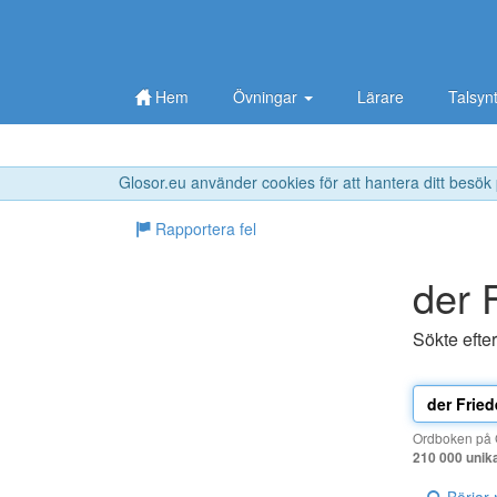
Hem
Övningar
Lärare
Talsyn
Glosor.eu använder cookies för att hantera ditt besök
Rapportera fel
der 
Sökte efte
Ordboken på G
210 000 unik