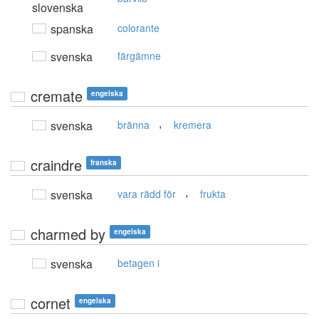
slovenska
spanska
colorante
svenska
färgämne
cremate
engelska
,
svenska
bränna
kremera
craindre
franska
,
svenska
vara rädd för
frukta
charmed by
engelska
svenska
betagen i
cornet
engelska