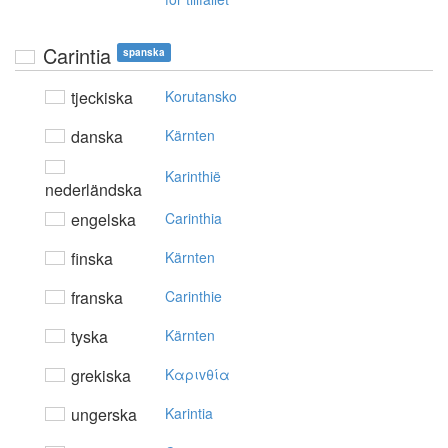
Carintia
spanska
tjeckiska
Korutansko
danska
Kärnten
Karinthië
nederländska
engelska
Carinthia
finska
Kärnten
franska
Carinthie
tyska
Kärnten
grekiska
Kαριvθία
ungerska
Karintia