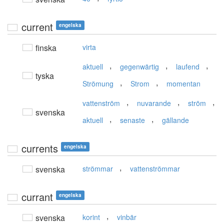
current
engelska
finska
virta
,
,
,
aktuell
gegenwärtig
laufend
tyska
,
,
Strömung
Strom
momentan
,
,
,
vattenström
nuvarande
ström
svenska
,
,
aktuell
senaste
gällande
currents
engelska
,
svenska
strömmar
vattenströmmar
currant
engelska
,
svenska
korint
vinbär