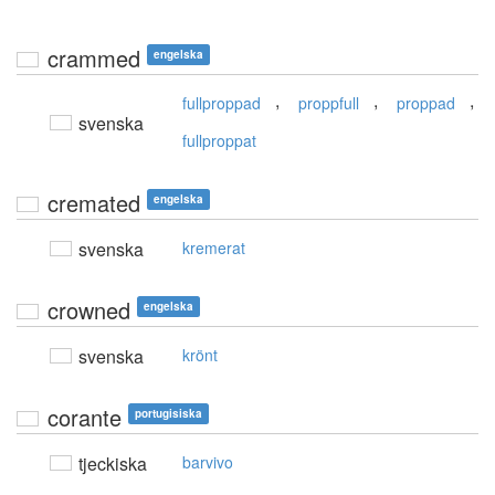
crammed
engelska
,
,
,
fullproppad
proppfull
proppad
svenska
fullproppat
cremated
engelska
svenska
kremerat
crowned
engelska
svenska
krönt
corante
portugisiska
tjeckiska
barvivo