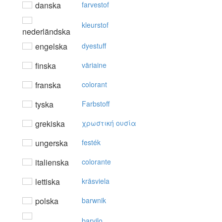
danska
farvestof
kleurstof
nederländska
engelska
dyestuff
finska
väriaine
franska
colorant
tyska
Farbstoff
grekiska
χρωστική oυσία
ungerska
festék
italienska
colorante
lettiska
krāsviela
polska
barwnik
barvilo