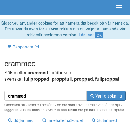
Glosor.eu använder cookies för att hantera ditt besök på vår hemsida.
Det används även för att visa reklam om du väljer att använda vår
reklamfinansierade version.
Läs mer
OK
Rapportera fel
crammed
Sökte efter
crammed
i ordboken.
svenska:
fullproppad
,
proppfull
,
proppad
,
fullproppat
Vanlig sökning
Ordboken på Glosor.eu består av de ord som användarna övar på och själv
lägger in. Just nu finns det över
210 000 unika
ord på totalt mer än 20 språk!
Börjar med
Innehåller sökordet
Slutar med