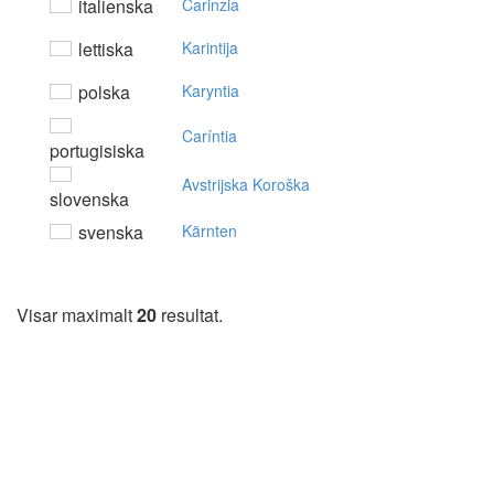
italienska
Carinzia
lettiska
Karintija
polska
Karyntia
Caríntia
portugisiska
Avstrijska Koroška
slovenska
svenska
Kärnten
Visar maximalt
20
resultat.