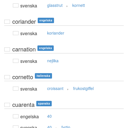
,
svenska
glasstrut
kornett
coriander
engelska
svenska
koriander
carnation
engelska
svenska
nejlika
cornetto
italienska
,
svenska
croissant
frukostgiffel
cuarenta
spanska
engelska
40
,
svenska
40
fyrtio