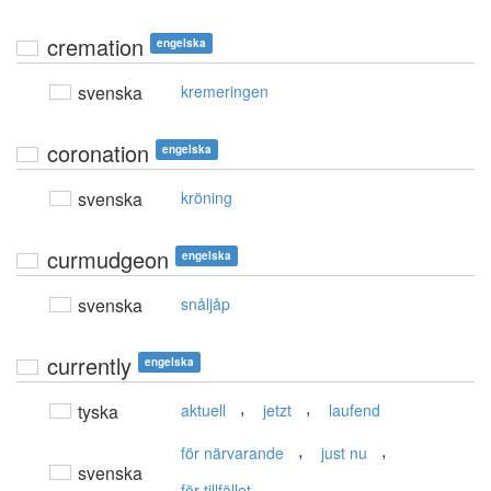
cremation
engelska
svenska
kremeringen
coronation
engelska
svenska
kröning
curmudgeon
engelska
svenska
snåljåp
currently
engelska
,
,
tyska
aktuell
jetzt
laufend
,
,
för närvarande
just nu
svenska
för tillfället