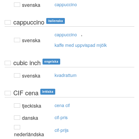
svenska
cappuccino
cappuccino
italienska
,
cappuccino
svenska
kaffe med uppvispad mjölk
cubic inch
engelska
svenska
kvadrattum
CIF cena
lettiska
tjeckiska
cena cif
danska
cif-pris
cif-prijs
nederländska