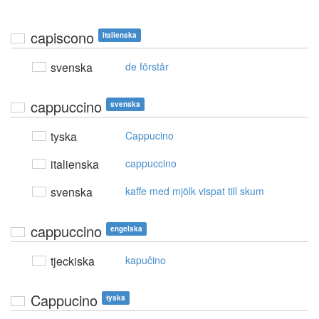
capiscono
italienska
svenska
de förstår
cappuccino
svenska
tyska
Cappucino
italienska
cappuccino
svenska
kaffe med mjölk vispat till skum
cappuccino
engelska
tjeckiska
kapučino
Cappucino
tyska