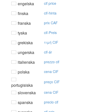
engelska
cif price
finska
cif-hinta
franska
prix CAF
tyska
cif-Preis
grekiska
τιμή CIF
ungerska
cif-ár
italienska
prezzo cif
polska
cena CIF
preço CIF
portugisiska
slovenska
cena CIF
spanska
precio cif
cif-pris