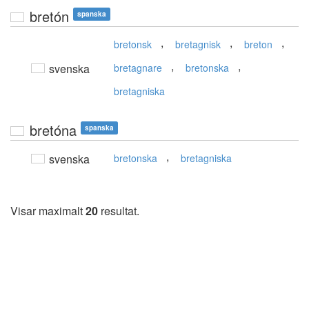
bretón
spanska
,
,
,
bretonsk
bretagnisk
breton
,
,
svenska
bretagnare
bretonska
bretagniska
bretóna
spanska
,
svenska
bretonska
bretagniska
Visar maximalt
20
resultat.