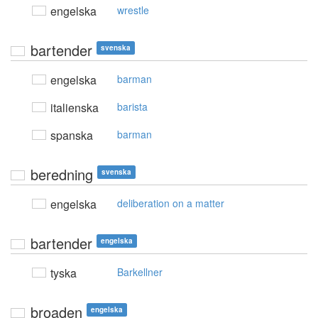
engelska
wrestle
bartender
svenska
engelska
barman
italienska
barista
spanska
barman
beredning
svenska
engelska
deliberation on a matter
bartender
engelska
tyska
Barkellner
broaden
engelska