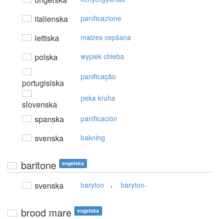
italienska
panificazione
lettiska
maizes cepšana
polska
wypiek chleba
panificação
portugisiska
peka kruha
slovenska
spanska
panificación
svenska
bakning
baritone
engelska
,
svenska
baryton
baryton-
brood mare
engelska