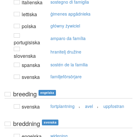
italienska
sostegno di famiglia
lettiska
ģimenes apgādnieks
polska
główny żywiciel
amparo da família
portugisiska
hranitelj družine
slovenska
spanska
sostén de la familia
svenska
familjeförsörjare
breeding
engelska
,
,
svenska
fortplantning
avel
uppfostran
breddning
svenska
engelska
widening