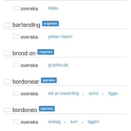
svenska
fölsto
bartending
engelska
svenska
jobba i baren
brood on
engelska
svenska
grubbla på
bordonear
spanska
,
,
svenska
slå an bassträng
surra
tigga
bordoneo
spanska
,
,
svenska
anslag
surr
tiggeri