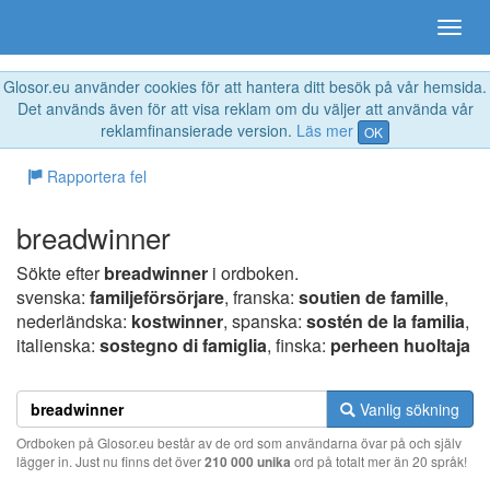
Glosor.eu använder cookies för att hantera ditt besök på vår hemsida.
Det används även för att visa reklam om du väljer att använda vår
reklamfinansierade version.
Läs mer
OK
Rapportera fel
breadwinner
Sökte efter
breadwinner
i ordboken.
svenska:
familjeförsörjare
, franska:
soutien de famille
,
nederländska:
kostwinner
, spanska:
sostén de la familia
,
italienska:
sostegno di famiglia
, finska:
perheen huoltaja
Vanlig sökning
Ordboken på Glosor.eu består av de ord som användarna övar på och själv
lägger in. Just nu finns det över
210 000 unika
ord på totalt mer än 20 språk!