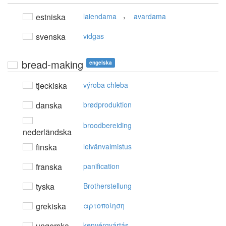
,
estniska
laiendama
avardama
svenska
vidgas
bread-making
engelska
tjeckiska
výroba chleba
danska
brødproduktion
broodbereiding
nederländska
finska
leivänvalmistus
franska
panification
tyska
Brotherstellung
grekiska
αρτoπoίηση
ungerska
kenyérgyártás