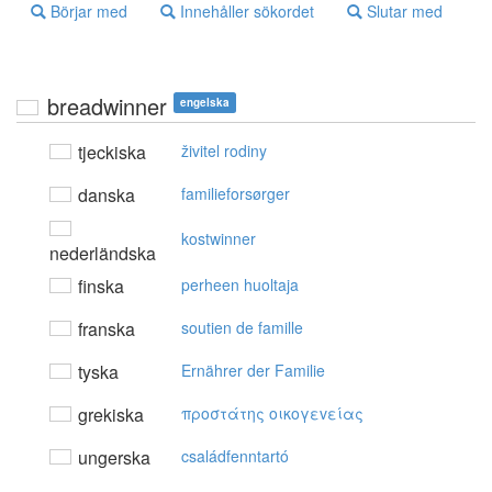
Börjar med
Innehåller sökordet
Slutar med
breadwinner
engelska
tjeckiska
živitel rodiny
danska
familieforsørger
kostwinner
nederländska
finska
perheen huoltaja
franska
soutien de famille
tyska
Ernährer der Familie
grekiska
πρoστάτης oικoγεvείας
ungerska
családfenntartó