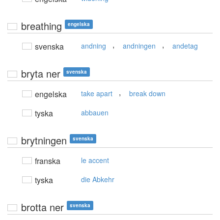
breathing
engelska
,
,
svenska
andning
andningen
andetag
bryta ner
svenska
,
engelska
take apart
break down
tyska
abbauen
brytningen
svenska
franska
le accent
tyska
die Abkehr
brotta ner
svenska