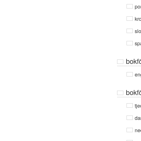
por
kro
sl
sp
bokf
en
bokf
tje
da
ne