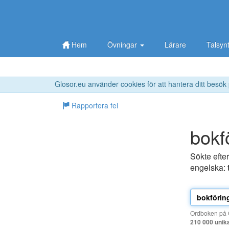
Hem
Övningar
Lärare
Talsyn
Glosor.eu använder cookies för att hantera ditt besök
Rapportera fel
bokf
Sökte efte
engelska:
Ordboken på G
210 000 unik