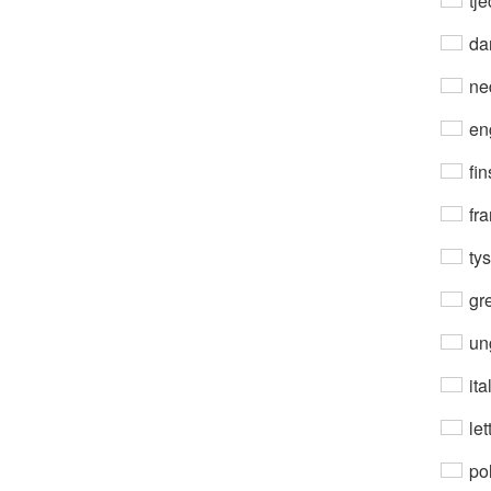
tje
da
ne
en
fin
fra
ty
gre
un
ita
let
po