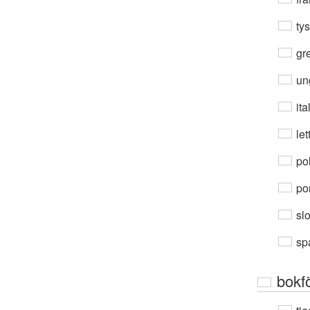
ty
gre
un
ita
let
po
por
sl
sp
bokf