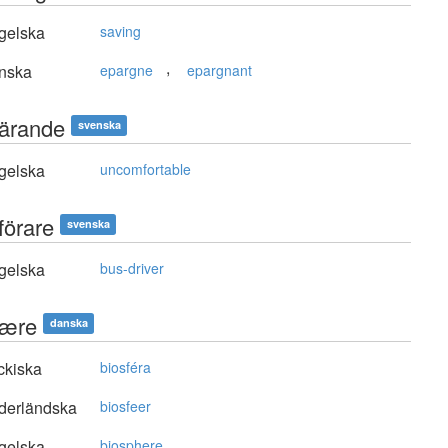
gelska
saving
,
nska
epargne
epargnant
ärande
svenska
gelska
uncomfortable
förare
svenska
gelska
bus-driver
fære
danska
ckiska
biosféra
derländska
biosfeer
gelska
biosphere