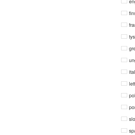
en
fin
fra
ty
gre
un
ita
let
po
por
sl
sp