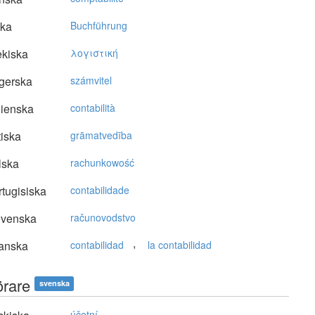
ska
Buchführung
kiska
λoγιστική
gerska
számvitel
lienska
contabilità
tiska
grāmatvedība
lska
rachunkowość
tugisiska
contabilidade
ovenska
računovodstvo
,
anska
contabilidad
la contabilidad
örare
svenska
účetní