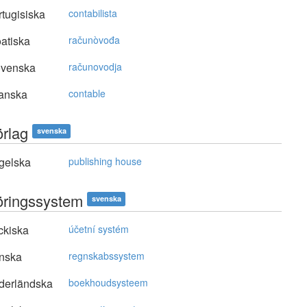
tugisiska
contabilista
atiska
računòvođa
ovenska
računovodja
anska
contable
örlag
svenska
gelska
publishing house
öringssystem
svenska
ckiska
účetní systém
nska
regnskabssystem
derländska
boekhoudsysteem