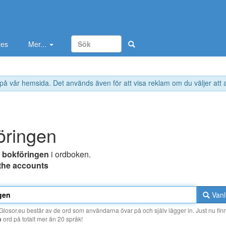
tes
Mer...
 på vår hemsida. Det används även för att visa reklam om du väljer att
öringen
r
bokföringen
i ordboken.
the accounts
Vanl
losor.eu består av de ord som användarna övar på och själv lägger in. Just nu finn
a
ord på totalt mer än 20 språk!