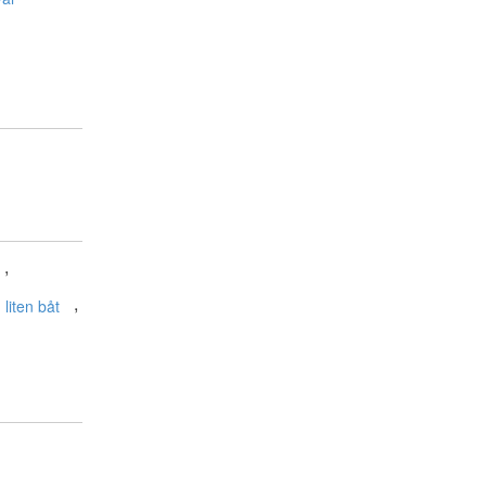
,
,
liten båt