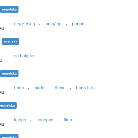
engelska
,
,
dryckeslag
omgång
period
ka
svenska
se baigner
a
engelska
,
,
,
båda
både
ömse
båda två
ka
engelska
,
,
knopp
knoppas
fimp
ka
engelska