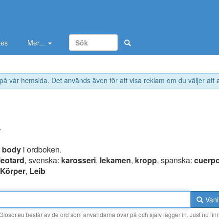
tes
Mer...
 på vår hemsida. Det används även för att visa reklam om du väljer att
y
r
body
i ordboken.
leotard
, svenska:
karosseri
,
lekamen
,
kropp
, spanska:
cuerp
Körper
,
Leib
Vanl
losor.eu består av de ord som användarna övar på och själv lägger in. Just nu finn