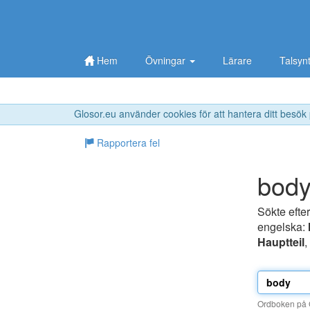
Hem
Övningar
Lärare
Talsyn
Glosor.eu använder cookies för att hantera ditt besök
Rapportera fel
bod
Sökte efte
engelska:
Hauptteil
,
Ordboken på G