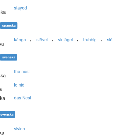
stayed
ska
spanska
,
,
,
,
känga
stövel
vinlägel
trubbig
slö
ka
svenska
the nest
ska
le nid
a
ska
das Nest
svenska
vivido
ka