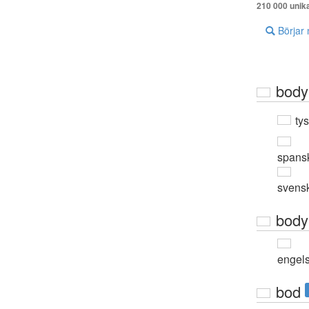
210 000 unik
Börjar
body
ty
spans
svens
body
engel
bod