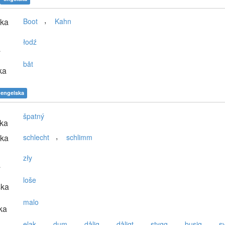
,
ska
Boot
Kahn
łodź
a
båt
ka
engelska
špatný
ska
,
ska
schlecht
schlimm
zły
a
loše
ska
malo
ka
,
,
,
,
,
,
elak
dum
dålig
dåligt
stygg
busig
s