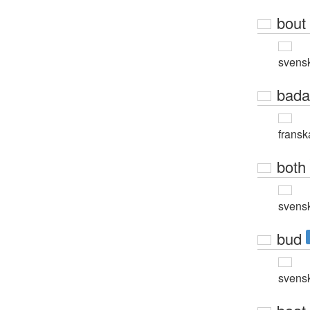
bout
svens
bada
fransk
both
svens
bud
svens