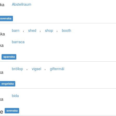
ska
Abstellraum
svenska
,
,
,
barn
shed
shop
booth
ska
barraca
ka
spanska
,
,
bröllop
vigsel
giftermål
ka
engelska
bida
ka
e
svenska