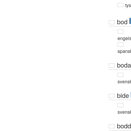
ty
bod
engel
spans
boda
svens
bide
svens
bodd