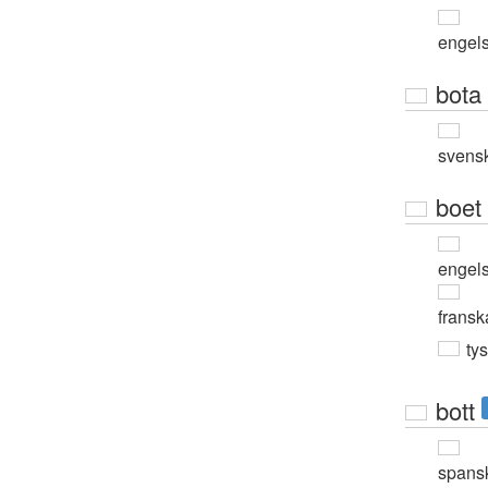
engel
bota
svens
boet
engel
fransk
ty
bott
spans