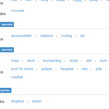
ka
поганий
ska
spanska
,
,
,
amazondelfin
ridstövel
trubbig
slö
ka
spanska
,
,
,
,
,
hopp
skutt
krumsprång
studs
stöt
burk
,
,
,
,
,
burk för dricks
jackpot
fängelse
eka
jolle
ka
roddbåt
ngelska
,
ska
Angebot
bieten