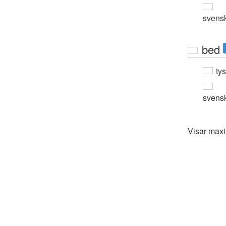
svens
bed
ty
svens
Visar max