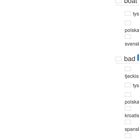
boat
ty
polsk
svens
bad
tjecki
ty
polsk
kroati
spans