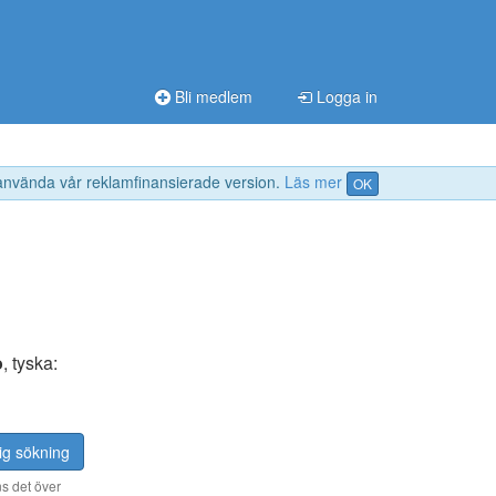
Bli medlem
Logga in
 använda vår reklamfinansierade version.
Läs mer
OK
o
, tyska:
ig sökning
s det över