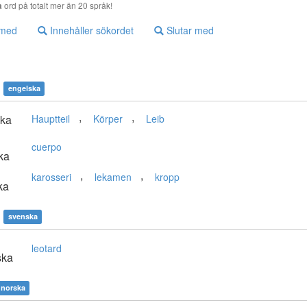
a
ord på totalt mer än 20 språk!
 med
Innehåller sökordet
Slutar med
engelska
,
,
ska
Hauptteil
Körper
Leib
cuerpo
ka
,
,
karosseri
lekamen
kropp
ka
svenska
leotard
ska
norska