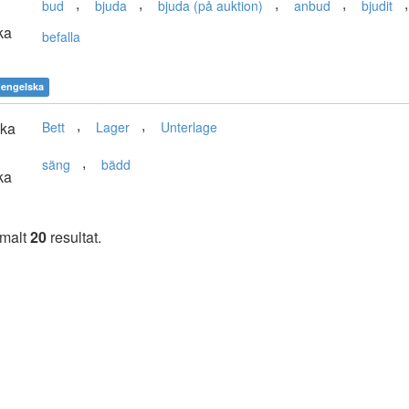
,
,
,
,
bud
bjuda
bjuda (på auktion)
anbud
bjudit
ka
befalla
engelska
,
,
ska
Bett
Lager
Unterlage
,
säng
bädd
ka
imalt
20
resultat.