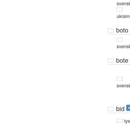
svens
ukrain
boto
svens
bote
svens
bid
e
ty