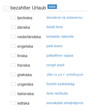
bezahlter Urlaub
tyska
tjeckiska
dovolená na zotavenou
danska
betalt ferie
nederländska
betaalde vakantie
engelska
paid leave
finska
palkallinen vapaa
franska
congé payé
grekiska
άδεια μετ' απoδoχώv
ungerska
fizetett szabadság
italienska
ferie retribuite
lettiska
samaksāts atvaļinājums