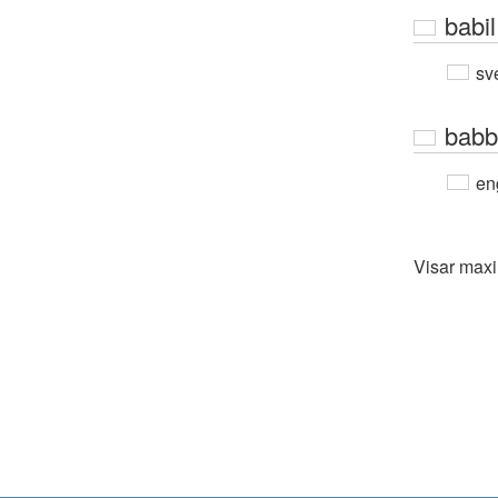
babil
sv
babb
en
Visar max