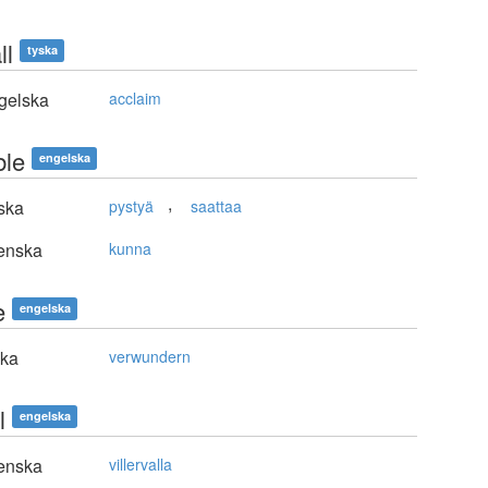
ll
tyska
gelska
acclaim
ble
engelska
,
ska
pystyä
saattaa
enska
kunna
e
engelska
ska
verwundern
l
engelska
enska
villervalla