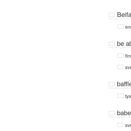
Beifa
en
be a
fin
sv
baffl
ty
babe
sv