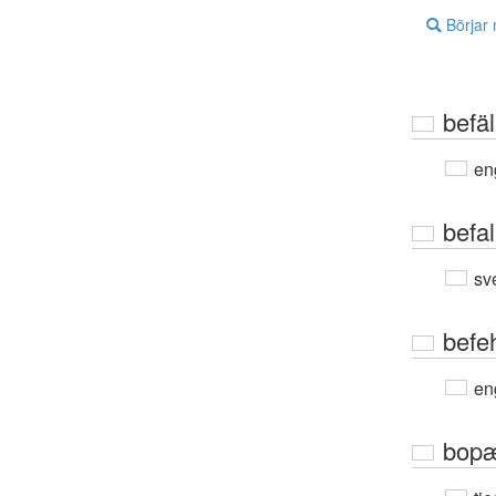
Börjar
befäl
en
befal
sv
befe
en
bop