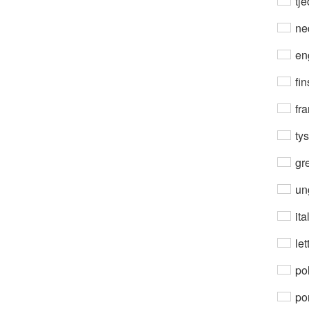
tje
ne
en
fin
fra
ty
gre
un
ita
let
po
por