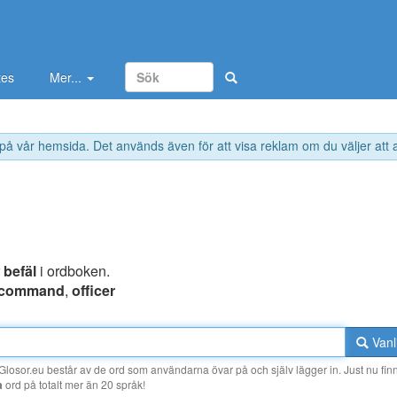
tes
Mer...
 på vår hemsida. Det används även för att visa reklam om du väljer att
l
r
befäl
i ordboken.
command
,
officer
Vanl
losor.eu består av de ord som användarna övar på och själv lägger in. Just nu finn
a
ord på totalt mer än 20 språk!