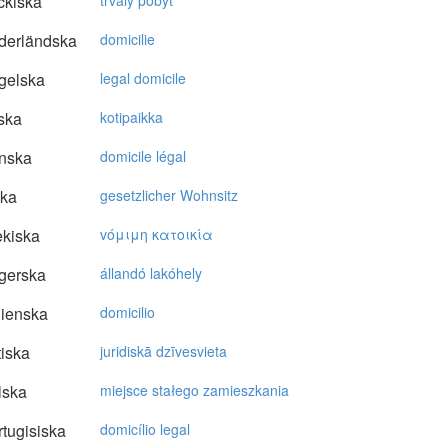
ckiska
trvalý pobyt
derländska
domicilie
gelska
legal domicile
ska
kotipaikka
nska
domicile légal
ska
gesetzlicher Wohnsitz
kiska
vόμιμη κατoικία
gerska
állandó lakóhely
lienska
domicilio
tiska
juridiskā dzīvesvieta
lska
miejsce stałego zamieszkania
tugisiska
domicílio legal