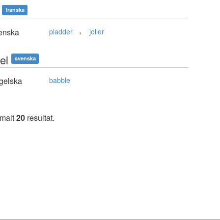
franska
,
enska
pladder
joller
el
svenska
gelska
babble
imalt
20
resultat.