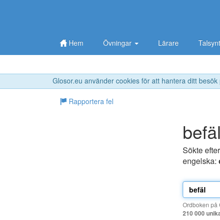
Hem
Övningar
Lärare
Talsyn
Glosor.eu använder cookies för att hantera ditt besök
Rapportera fel
befä
Sökte efte
engelska:
Ordboken på G
210 000 unik