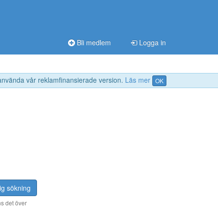
Bli medlem
Logga in
 använda vår reklamfinansierade version.
Läs mer
OK
ig sökning
s det över