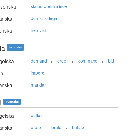
ovenska
stalno prebivališče
anska
domicilio legal
enska
hemvist
la
svenska
,
,
,
gelska
demand
order
command
bid
in
impero
anska
mandar
l
svenska
gelska
buffalo
,
,
anska
bruto
bruta
búfalo