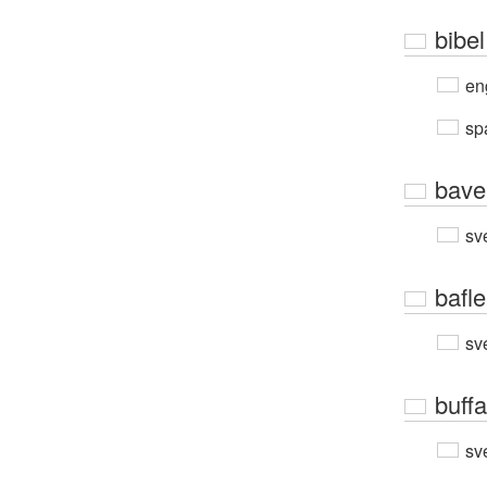
bibel
en
sp
bave
sv
bafle
sv
buffa
sv