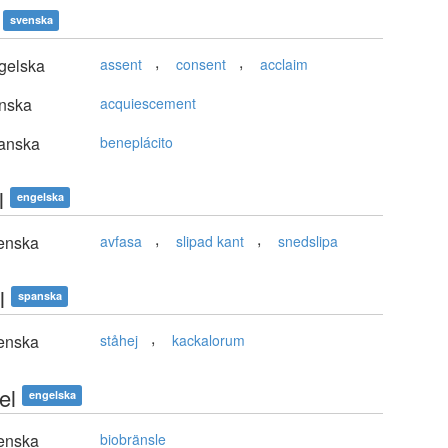
svenska
,
,
gelska
assent
consent
acclaim
nska
acquiescement
anska
beneplácito
l
engelska
,
,
enska
avfasa
slipad kant
snedslipa
l
spanska
,
enska
ståhej
kackalorum
el
engelska
enska
biobränsle