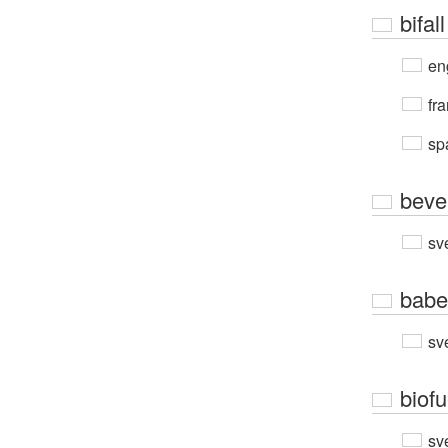
bifall
en
fra
sp
beve
sv
babe
sv
biofu
sv