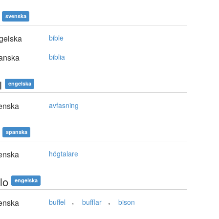
svenska
gelska
bible
anska
biblia
l
engelska
enska
avfasning
spanska
enska
högtalare
lo
engelska
,
,
enska
buffel
bufflar
bison