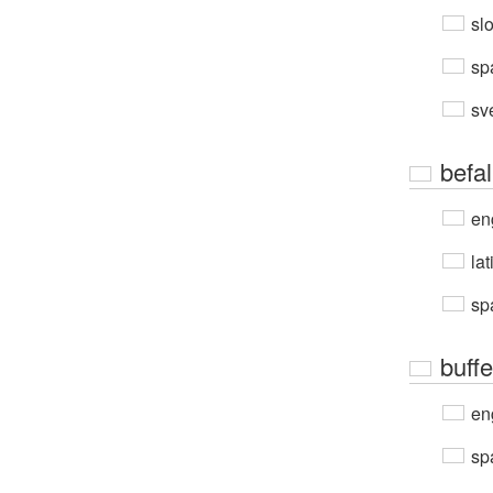
sl
sp
sv
befal
en
lat
sp
buffe
en
sp