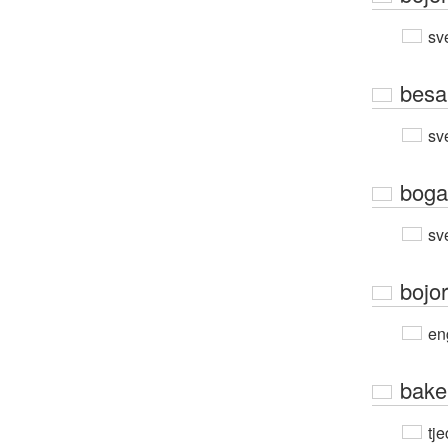
sv
besa
sv
boga
sv
bojor
en
bake
tje