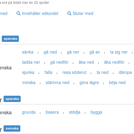
a
ord på totalt mer än 20 språk!
 med
Innehåller sökordet
Slutar med
spanska
,
,
,
,
,
sänka
gå ned
gå ner
gå av
ta sig ner
,
,
,
,
ladda ner
gå nedför
åka ned
åka nedför
enska
,
,
,
,
sjunka
falla
resa söderut
ta ned
dämpa
,
,
,
minska
stämma ned
göra lägre
böja ned
r
spanska
,
,
,
enska
grunda
basera
stödja
bygga
r
svenska