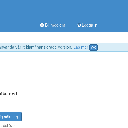
Bli medlem
Logga in
 använda vår reklamfinansierade version.
Läs mer
OK
åka ned
,
ig sökning
s det över