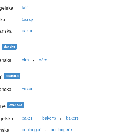
gelska
fair
ska
базар
anska
bazar
danska
,
enska
bira
bärs
r
spanska
enska
basar
re
svenska
,
,
gelska
baker
baker's
bakers
,
nska
boulanger
boulangère