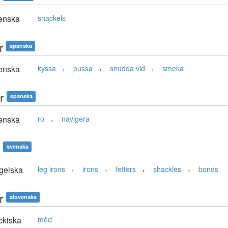
enska
shackels
r
spanska
,
,
,
enska
kyssa
pussa
snudda vid
smeka
r
spanska
,
enska
ro
navigera
svenska
,
,
,
,
gelska
leg irons
irons
fetters
shackles
bonds
r
slovenska
ckiska
měď