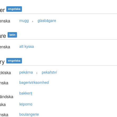
er
engelska
,
enska
mugg
glasbägare
are
latin
enska
att kyssa
ry
engelska
,
ckiska
pekárna
pekařství
nska
bagerivirksomhed
bakkerij
ländska
ska
leipomo
nska
boulangerie