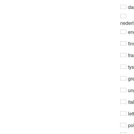
da
neder
en
fin
fra
ty
gre
un
ita
let
po