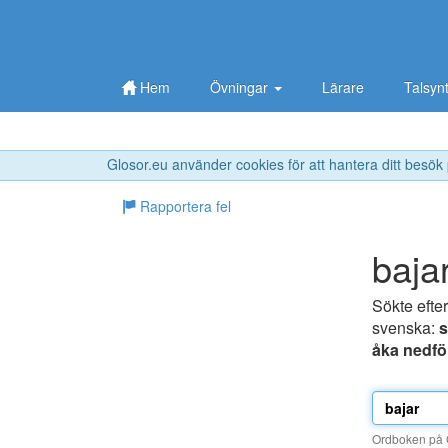
Hem
Övningar
Lärare
Talsyn
Glosor.eu använder cookies för att hantera ditt besök
Rapportera fel
baja
Sökte efte
svenska:
åka nedfö
Ordboken på G