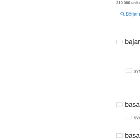
210 000 unik
Börjar
bajar
sv
basa
sv
basa