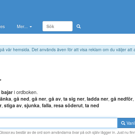
tes
Mer...
 på vår hemsida. Det används även för att visa reklam om du väljer att
r
r
bajar
i ordboken.
sänka
,
gå ned
,
gå ner
,
gå av
,
ta sig ner
,
ladda ner
,
gå nedför
,
r
,
stiga av
,
sjunka
,
falla
,
resa söderut
,
ta ned
Vanl
losor.eu består av de ord som användarna övar på och själv lägger in. Just nu finn