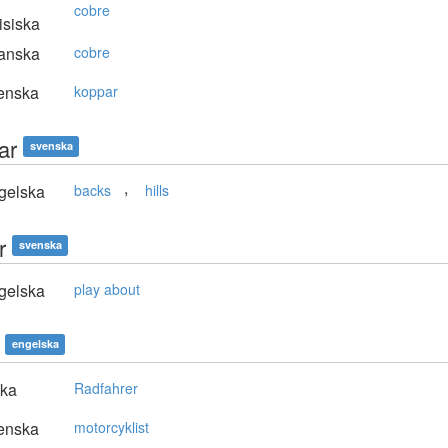
cobre
isiska
anska
cobre
enska
koppar
ar
svenska
,
gelska
backs
hills
r
svenska
gelska
play about
engelska
ska
Radfahrer
enska
motorcyklist