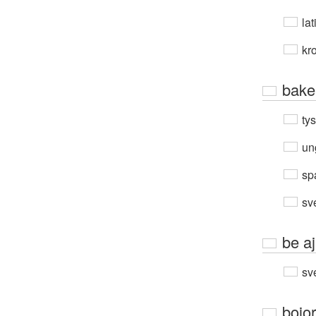
lat
kro
bake
ty
un
sp
sv
be aj
sv
bojor