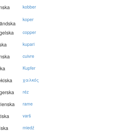
nska
kobber
koper
ländska
gelska
copper
ska
kupari
nska
cuivre
ska
Kupfer
kiska
χαλκός
gerska
réz
lienska
rame
tiska
varš
lska
miedź