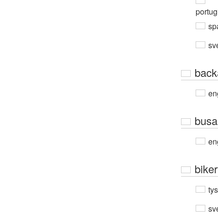
portug
sp
sv
back
en
busa
en
biker
ty
sv