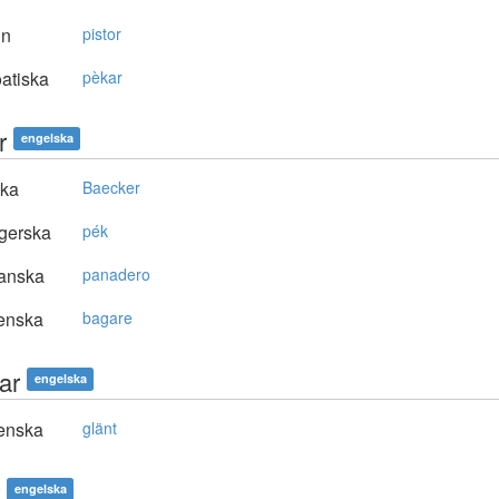
in
pistor
atiska
pèkar
r
engelska
ska
Baecker
gerska
pék
anska
panadero
enska
bagare
ar
engelska
enska
glänt
engelska