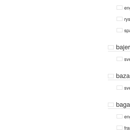
en
ry
sp
bajer
sv
baza
sv
baga
en
fra