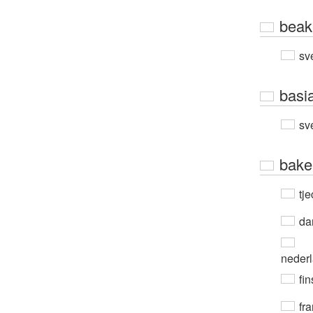
beak
sv
basi
sv
bake
tje
da
neder
fin
fra